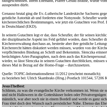
rausgeschmissen. Ihrem Ehemann, Pfarrer Gerald Brause, wurde vom Lan
ausspenden dürfe.
Genauso brutal ging die Ev.-Lutherische Landeskirche Sachsens gege
geistliche Autorität ab und forderten eine Notsynode. Scheufler wurde
kirchenrechtlichen Bestimmungen, wie jetzt ein Gutachten von Prof. 
in Deutschland (EKD).
In seinem Gutachten legt er dar, dass Scheufler, der für seinen kirchl
der disziplinarische Aspekt ins Feld geführt worden, dass Scheufler d
Kirchenverwaltung durchaus an, bestreite aber ihre geistliche Leitun
Kirchenrecht hätten diskutiert werden müssen, wurden von der Kirch
verpflichtenden Bindung an Schrift und Bekenntnis. Slenczka erinner
berüchtigten Arier-Paragraphen, nach dem auch das Kirchenpersonal „g
wieder, so lässt Slenczka in seinem Gutachten durchblicken, müssen 
dieses Mal in Bezug auf die Homo-Frage – durchzusetzen.
Quelle: TOPIC-Informationsdienst 11/2012 (erscheint monatlich);
zu beziehen bei: Ulrich Skambraks (Hrsg.) Postfach 101544, 57206 K
JesusTheBest
:
Schlimm, zu was die evangelische Kirche verkommen ist. Wenn sie scho
und nicht Halloween in die Gotteshäuser holen oder Privatvergnügen i
männlich, war aber noch nie in einem Bordell und werde es ganz sicher
Frau tötet doch den Wunsch nach persönlicher Nähe. Ebenso das Ehesc