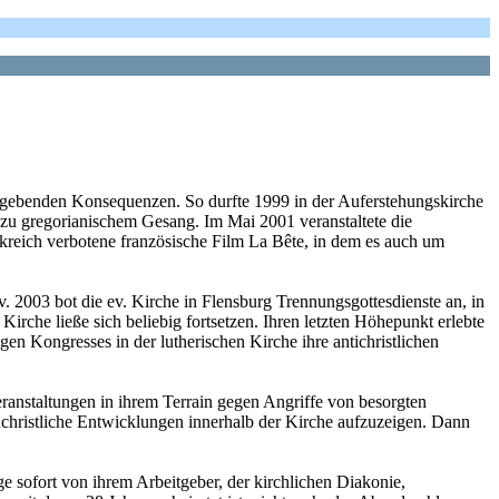
 ergebenden Konsequenzen. So durfte 1999 in der Auferstehungskirche
u gregorianischem Gesang. Im Mai 2001 veranstaltete die
nkreich verbotene französische Film La Bête, in dem es auch um
v. 2003 bot die ev. Kirche in Flensburg Trennungsgottesdienste an, in
irche ließe sich beliebig fortsetzen. Ihren letzten Höhepunkt erlebte
n Kongresses in der lutherischen Kirche ihre antichristlichen
ranstaltungen in ihrem Terrain gegen Angriffe von besorgten
nchristliche Entwicklungen innerhalb der Kirche aufzuzeigen. Dann
e sofort von ihrem Arbeitgeber, der kirchlichen Diakonie,