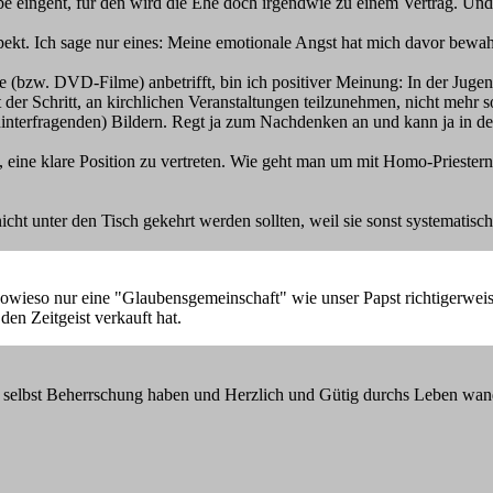
e eingeht, für den wird die Ehe doch irgendwie zu einem Vertrag. Und
spekt. Ich sage nur eines: Meine emotionale Angst hat mich davor bewahr
me (bzw. DVD-Filme) anbetrifft, bin ich positiver Meinung: In der Ju
 der Schritt, an kirchlichen Veranstaltungen teilzunehmen, nicht mehr so
 hinterfragenden) Bildern. Regt ja zum Nachdenken an und kann ja in de
eine klare Position zu vertreten. Wie geht man um mit Homo-Priestern 
n nicht unter den Tisch gekehrt werden sollten, weil sie sonst systemati
wieso nur eine "Glaubensgemeinschaft" wie unser Papst richtigerweise
en Zeitgeist verkauft hat.
 selbst Beherrschung haben und Herzlich und Gütig durchs Leben wan