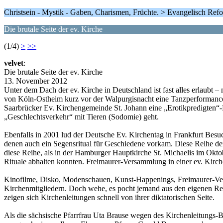
Christsein - Mystik - Gaben, Charismen, Früchte. > Evangelisch Refo
Die brutale Seite der ev. Kirche
(1/4)
>
>>
velvet
:
Die brutale Seite der ev. Kirche
13. November 2012
Unter dem Dach der ev. Kirche in Deutschland ist fast alles erlaubt
von Köln-Ostheim kurz vor der Walpurgisnacht eine Tanzperformanc
Saarbrücker Ev. Kirchengemeinde St. Johann eine „Erotikpredigten“-R
„Geschlechtsverkehr“ mit Tieren (Sodomie) geht.
Ebenfalls in 2001 lud der Deutsche Ev. Kirchentag in Frankfurt Besuch
denen auch ein Segensritual für Geschiedene vorkam. Diese Reihe der f
diese Reihe, als in der Hamburger Hauptkirche St. Michaelis im Okto
Rituale abhalten konnten. Freimaurer-Versammlung in einer ev. Kirc
Kinofilme, Disko, Modenschauen, Kunst-Happenings, Freimaurer-Versam
Kirchenmitgliedern. Doch wehe, es pocht jemand aus den eigenen Reih
zeigen sich Kirchenleitungen schnell von ihrer diktatorischen Seite.
Als die sächsische Pfarrfrau Uta Brause wegen des Kirchenleitungs-B