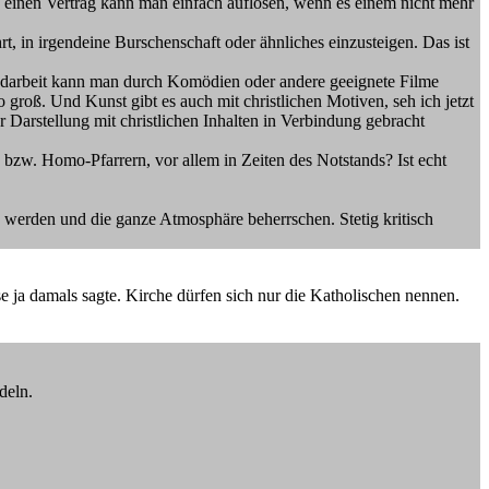
 einen Vertrag kann man einfach auflösen, wenn es einem nicht mehr
t, in irgendeine Burschenschaft oder ähnliches einzusteigen. Das ist
gendarbeit kann man durch Komödien oder andere geeignete Filme
 groß. Und Kunst gibt es auch mit christlichen Motiven, seh ich jetzt
r Darstellung mit christlichen Inhalten in Verbindung gebracht
bzw. Homo-Pfarrern, vor allem in Zeiten des Notstands? Ist echt
sch werden und die ganze Atmosphäre beherrschen. Stetig kritisch
 ja damals sagte. Kirche dürfen sich nur die Katholischen nennen.
deln.