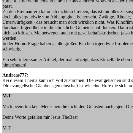
zurecht. Und wenn jemand eine Ehe aus anderen Motiven als der Lieb
passt.
Zu den Freimaurern kann ich nichts schreiben, das ist mir alles zu su
doch alles irgendwie von Abhängigkeit beherrscht, Zwänge, Rituale,
Unterwürfigkeit - das braucht man doch wirklich nicht. Was Kinofil
durchaus Jugendliche in die christliche Gemeinschaft locken. Dann ist
nicht so kritisch. Meinetwegen auch mit gesellschaftskritischen (also
werden.
In der Homo-Frage haben ja alle großen Kirchen irgendwie Probleme, 
schwierig.
Ein sehr interessanter Artikel, der mal aufzeigt, dass Einzelfälle ebe
hinterfragen!
Andreas777
:
Bei diesem Thema kann ich voll zustimmen. Die evangelischen sind so
Die evangelische Glaubensgemeinschaft ist wie eine Hure die sich an d
M.T
:
Mich beeindrucken Menschen die nicht den Gelüsten nachjagen. Die
Deine Worte gefallen mir Jesus TheBest
M.T