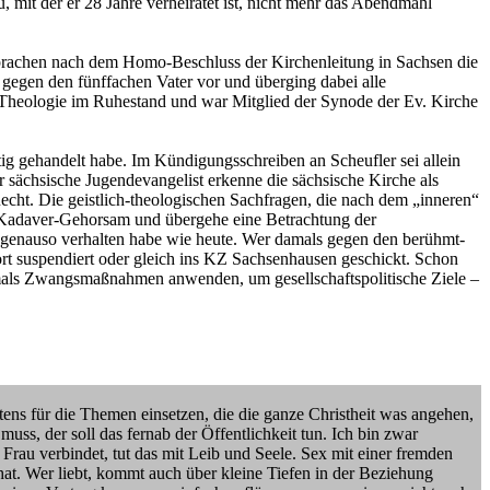
 mit der er 28 Jahre verheiratet ist, nicht mehr das Abendmahl
sprachen nach dem Homo-Beschluss der Kirchenleitung in Sachsen die
e gegen den fünffachen Vater vor und überging dabei alle
e Theologie im Ruhestand und war Mitglied der Synode der Ev. Kirche
chtig gehandelt habe. Im Kündigungsschreiben an Scheufler sei allein
er sächsische Jugendevangelist erkenne die sächsische Kirche als
echt. Die geistlich-theologischen Sachfragen, die nach dem „inneren“
n Kadaver-Gehorsam und übergehe eine Betrachtung der
me genauso verhalten habe wie heute. Wer damals gegen den berühmt-
ort suspendiert oder gleich ins KZ Sachsenhausen geschickt. Schon
damals Zwangsmaßnahmen anwenden, um gesellschaftspolitische Ziele –
tens für die Themen einsetzen, die die ganze Christheit was angehen,
ss, der soll das fernab der Öffentlichkeit tun. Ich bin zwar
 Frau verbindet, tut das mit Leib und Seele. Sex mit einer fremden
hat. Wer liebt, kommt auch über kleine Tiefen in der Beziehung