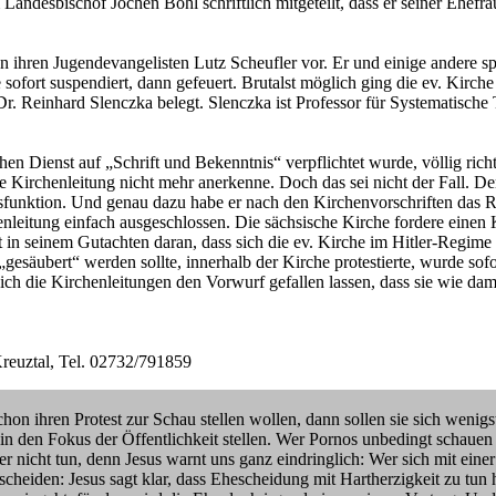
desbischof Jochen Bohl schriftlich mitgeteilt, dass er seiner Ehefrau,
n ihren Jugendevangelisten Lutz Scheufler vor. Er und einige andere 
 sofort suspendiert, dann gefeuert. Brutalst möglich ging die ev. Kirch
Dr. Reinhard Slenczka belegt. Slenczka ist Professor für Systematisch
ichen Dienst auf „Schrift und Bekenntnis“ verpflichtet wurde, völlig ri
ie Kirchenleitung nicht mehr anerkenne. Doch das sei nicht der Fall. D
gsfunktion. Und genau dazu habe er nach den Kirchenvorschriften das R
enleitung einfach ausgeschlossen. Die sächsische Kirche fordere eine
t in seinem Gutachten daran, dass sich die ev. Kirche im Hitler-Regi
esäubert“ werden sollte, innerhalb der Kirche protestierte, wurde sof
sich die Kirchenleitungen den Vorwurf gefallen lassen, dass sie wie 
reuztal, Tel. 02732/791859
n ihren Protest zur Schau stellen wollen, dann sollen sie sich wenigs
n den Fokus der Öffentlichkeit stellen. Wer Pornos unbedingt schauen mu
 nicht tun, denn Jesus warnt uns ganz eindringlich: Wer sich mit einer
heiden: Jesus sagt klar, dass Ehescheidung mit Hartherzigkeit zu tun 