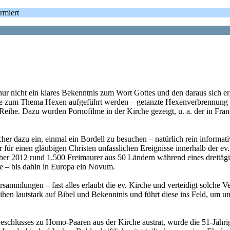
rmiert
 – nur nicht ein klares Bekenntnis zum Wort Gottes und den daraus sich
e zum Thema Hexen aufgeführt werden – getanzte Hexenverbrennung z
eihe. Dazu wurden Pornofilme in der Kirche gezeigt, u. a. der in Fra
er dazu ein, einmal ein Bordell zu besuchen – natürlich rein informati
ür einen gläubigen Christen unfasslichen Ereignisse innerhalb der ev. K
ber 2012 rund 1.500 Freimaurer aus 50 Ländern während eines dreitägige
he – bis dahin in Europa ein Novum.
mlungen – fast alles erlaubt die ev. Kirche und verteidigt solche Ve
en lautstark auf Bibel und Bekenntnis und führt diese ins Feld, um u
eschlusses zu Homo-Paaren aus der Kirche austrat, wurde die 51-Jährig