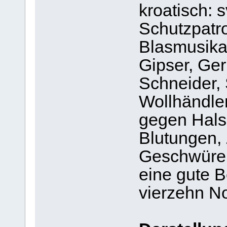
kroatisch: s
Schutzpatr
Blasmusika
Gipser, Ge
Schneider, 
Wollhändler
gegen Hals
Blutungen,
Geschwüre,
eine gute Be
vierzehn No