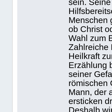
sein. Sein
Hilfsbereit
Menschen g
ob Christ o
Wahl zum B
Zahlreiche
Heilkraft 
Erzählung b
seiner Gef
römischen 
Mann, der a
ersticken d
Deshalb wi