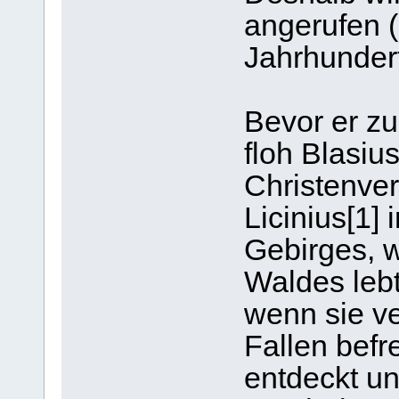
angerufen 
Jahrhundert
Bevor er z
floh Blasiu
Christenver
Licinius[1]
Gebirges, w
Waldes lebt
wenn sie ve
Fallen befr
entdeckt u