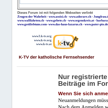
Dieses Forum ist mit folgenden Webseiten verlinkt
Zeugen der Wahrheit
-
www.assisi.ch
-
www.adorare.ch
-
Jungfrau.d
www.wallfahrten.ch
-
www.gebete.ch
-
www.segenskreis.at
-
barbara
www.gottliebtuns.com
-
www.das-haus-lazarus.ch
-
www.pater-pio.de
www3.k-tv.org
www.k-tv.org
www.k-tv.at
K-TV der katholische Fernsehsender
Nur registrier
Beiträge im Fo
Wenn Sie sich anme
Neuanmeldungen müsse
Nach dem Anmelden wir