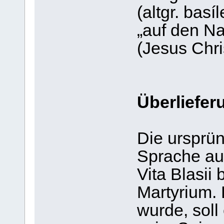
(altgr. basí
„auf den N
(Jesus Chri
Überliefer
Die ursprün
Sprache auf
Vita Blasii
Martyrium. 
wurde, soll