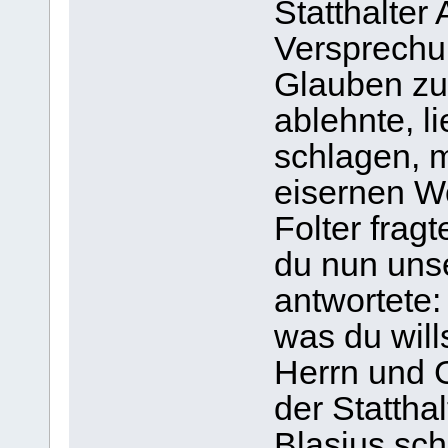
Statthalter 
Versprechu
Glauben zu 
ablehnte, l
schlagen, m
eisernen W
Folter fragt
du nun unse
antwortete: 
was du will
Herrn und G
der Statthal
Blasius sc