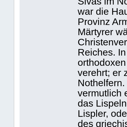
Sivas im No
war die Ha
Provinz Arm
Märtyrer wä
Christenve
Reiches. In
orthodoxen 
verehrt; er
Nothelfern.
vermutlich 
das Lispeln
Lispler, ode
des griech