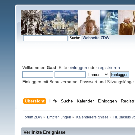
Webseite ZDW
Willkommen
Gast
. Bitte
einloggen
oder
registrieren
.
Einloggen mit Benutzername, Passwort und Sitzungslänge
Übersicht
Hilfe
Suche
Kalender
Einloggen
Registr
Forum ZDW
»
Empfehlungen
»
Kalenderereignisse
»
Hl. Blasius 
Verlinkte Ereignisse