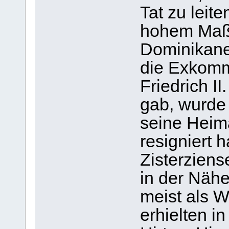
Tat zu leite
hohem Maße
Dominikane
die Exkomm
Friedrich I
gab, wurde e
seine Heim
resigniert h
Zisterzien
in der Nähe
meist als 
erhielten i