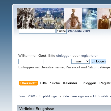
Webseite ZDW
Willkommen
Gast
. Bitte
einloggen
oder
registrieren
.
Einloggen mit Benutzername, Passwort und Sitzungslänge
Übersicht
Hilfe
Suche
Kalender
Einloggen
Registr
Forum ZDW
»
Empfehlungen
»
Kalenderereignisse
»
Hl. Bonifati
Verlinkte Ereignisse