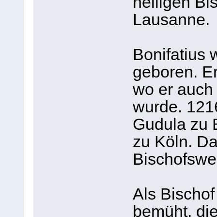
heiligen Bi
Lausanne.
Bonifatius 
geboren. Er
wo er auch
wurde. 121
Gudula zu 
zu Köln. D
Bischofswe
Als Bischof
bemüht, di