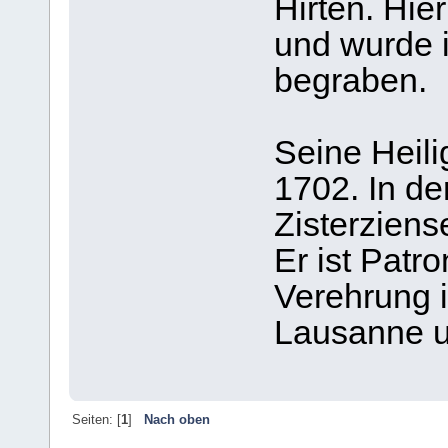
Hirten. Hie
und wurde i
begraben.
Seine Heili
1702. In de
Zisterziens
Er ist Patr
Verehrung i
Lausanne u
Seiten: [
1
]
Nach oben