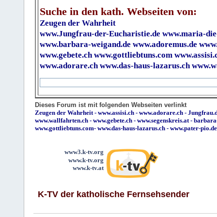
Suche in den kath. Webseiten von:
Zeugen der Wahrheit
www.Jungfrau-der-Eucharistie.de
www.maria-die
www.barbara-weigand.de
www.adoremus.de
www.
www.gebete.ch
www.gottliebtuns.com
www.assisi.
www.adorare.ch
www.das-haus-lazarus.ch
www.wa
Dieses Forum ist mit folgenden Webseiten verlinkt
Zeugen der Wahrheit
-
www.assisi.ch
-
www.adorare.ch
-
Jungfrau.d
www.wallfahrten.ch
-
www.gebete.ch
-
www.segenskreis.at
-
barbara
www.gottliebtuns.com
-
www.das-haus-lazarus.ch
-
www.pater-pio.de
www3.k-tv.org
www.k-tv.org
www.k-tv.at
K-TV der katholische Fernsehsender