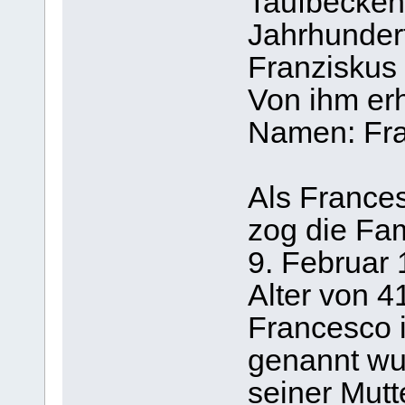
Taufbecken 
Jahrhunder
Franziskus 
Von ihm erh
Namen: Fra
Als Frances
zog die Fa
9. Februar 
Alter von 4
Francesco i
genannt wur
seiner Mutt