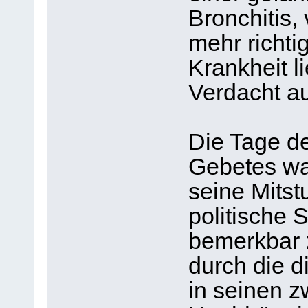
Bronchitis,
mehr richti
Krankheit l
Verdacht a
Die Tage d
Gebetes wa
seine Mitst
politische 
bemerkbar z
durch die d
in seinen z