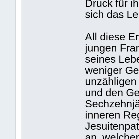
Druck für i
sich das L
All diese E
jungen Fran
seines Leb
weniger Gef
unzähligen
und den Ge
Sechzehnjäh
inneren Re
Jesuitenpa
an, welcher 