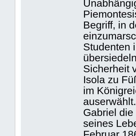
Unabhängig
Piemontesi
Begriff, in 
einzumarsch
Studenten i
übersiedeln
Sicherheit 
Isola zu Fü
im Königre
auserwählt.
Gabriel die
seines Leb
Februar 18