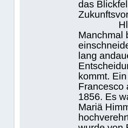
das Blickfe
Zukunftsvor
Hl
Manchmal b
einschneid
lang andau
Entscheidu
kommt. Ein 
Francesco 
1856. Es w
Mariä Himme
hochverehrt
wurde von E