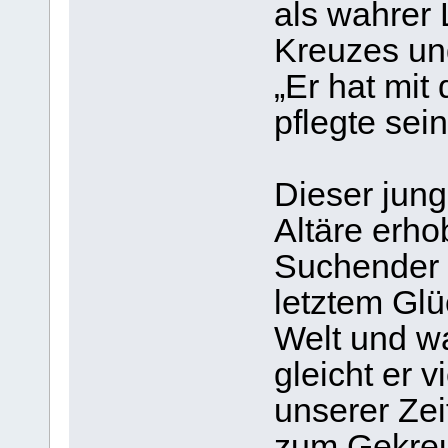
als wahrer 
Kreuzes un
„Er hat mit
pflegte sei
Dieser jung
Altäre erho
Suchender 
letztem Glü
Welt und w
gleicht er 
unserer Zei
zum Gekreu