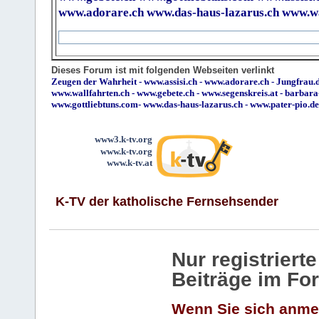
www.adorare.ch
www.das-haus-lazarus.ch
www.wa
Dieses Forum ist mit folgenden Webseiten verlinkt
Zeugen der Wahrheit
-
www.assisi.ch
-
www.adorare.ch
-
Jungfrau.d
www.wallfahrten.ch
-
www.gebete.ch
-
www.segenskreis.at
-
barbara
www.gottliebtuns.com
-
www.das-haus-lazarus.ch
-
www.pater-pio.de
www3.k-tv.org
www.k-tv.org
www.k-tv.at
K-TV der katholische Fernsehsender
Nur registrier
Beiträge im Fo
Wenn Sie sich anme