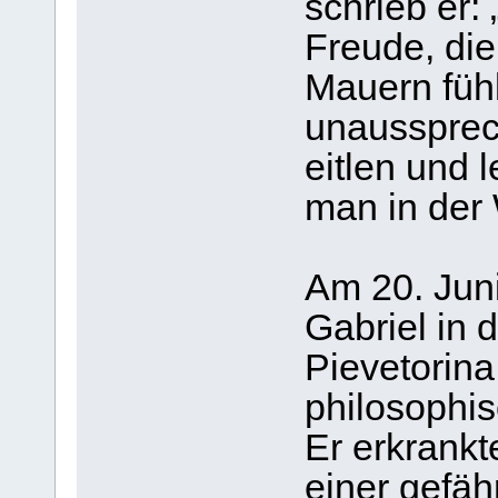
schrieb er:
Freude, die
Mauern fühl
unaussprec
eitlen und l
man in der 
Am 20. Jun
Gabriel in 
Pievetorina
philosophi
Er erkrank
einer gefäh