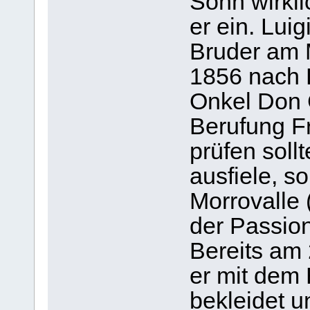
Sohn wirkli
er ein. Luig
Bruder am 
1856 nach L
Onkel Don 
Berufung F
prüfen sollt
ausfiele, s
Morrovalle 
der Passion
Bereits am
er mit dem 
bekleidet 