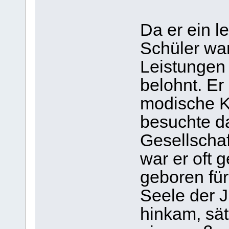
Da er ein l
Schüler wa
Leistungen 
belohnt. Er
modische Kl
besuchte d
Gesellscha
war er oft g
geboren für
Seele der 
hinkam, sät