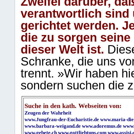
Zweifel darüber, daß
verantwortlich sind
gerichtet werden. Je
die zu sorgen seine
dieser Welt ist.
Diese
Schranke, die uns vo
trennt. »Wir haben hi
sondern suchen die z
Suche in den kath. Webseiten von:
Zeugen der Wahrheit
www.Jungfrau-der-Eucharistie.de
www.maria-die
www.barbara-weigand.de
www.adoremus.de
www.
www.gebete.ch
www.gottliebtuns.com
www.assisi.