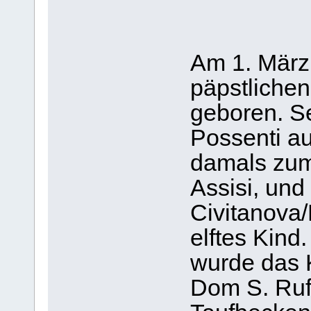
Am 1. März
päpstliche
geboren. S
Possenti au
damals zum
Assisi, und
Civitanova
elftes Kin
wurde das 
Dom S. Ruf