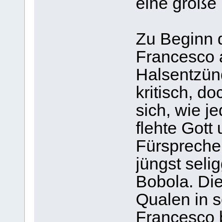
eine große 
Zu Beginn 
Francesco a
Halsentzün
kritisch, d
sich, wie j
flehte Gott
Fürspreche
jüngst sel
Bobola. Die
Qualen in s
Francesco 