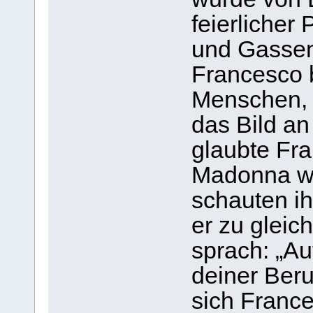
feierlicher
und Gassen
Francesco 
Menschen, 
das Bild a
glaubte Fr
Madonna wü
schauten ih
er zu gleic
sprach: „Au
deiner Beru
sich Franc