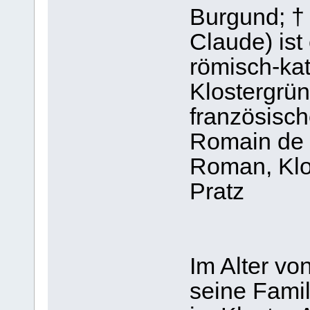
Burgund; † 
Claude) ist 
römisch-ka
Klostergrün
französisc
Romain de 
Roman, Klo
Pratz
Im Alter v
seine Famil