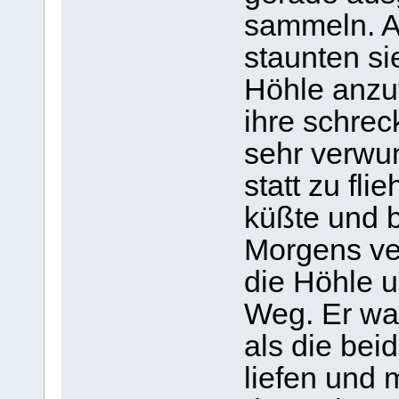
sammeln. Al
staunten si
Höhle anzut
ihre schrec
sehr verwun
statt zu fl
küßte und b
Morgens ve
die Höhle 
Weg. Er war
als die bei
liefen und 