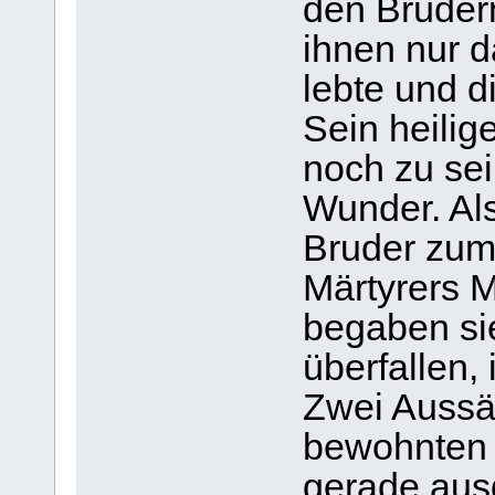
den Brüder
ihnen nur d
lebte und d
Sein heilig
noch zu se
Wunder. Als
Bruder zum
Märtyrers M
begaben sie
überfallen,
Zwei Aussä
bewohnten 
gerade aus