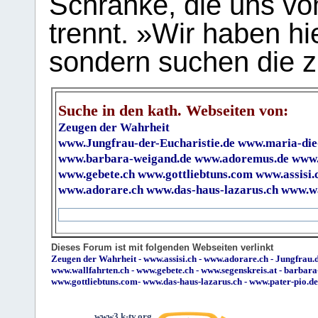
Schranke, die uns vo
trennt. »Wir haben hi
sondern suchen die z
Suche in den kath. Webseiten von:
Zeugen der Wahrheit
www.Jungfrau-der-Eucharistie.de
www.maria-die
www.barbara-weigand.de
www.adoremus.de
www.
www.gebete.ch
www.gottliebtuns.com
www.assisi.
www.adorare.ch
www.das-haus-lazarus.ch
www.wa
Dieses Forum ist mit folgenden Webseiten verlinkt
Zeugen der Wahrheit
-
www.assisi.ch
-
www.adorare.ch
-
Jungfrau.d
www.wallfahrten.ch
-
www.gebete.ch
-
www.segenskreis.at
-
barbara
www.gottliebtuns.com
-
www.das-haus-lazarus.ch
-
www.pater-pio.de
www3.k-tv.org