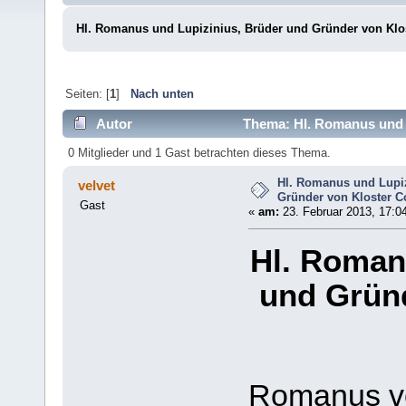
Hl. Romanus und Lupizinius, Brüder und Gründer von Klo
Seiten: [
1
]
Nach unten
Autor
Thema: Hl. Romanus und L
(Gelesen 41547 mal)
0 Mitglieder und 1 Gast betrachten dieses Thema.
Hl. Romanus und Lupiz
velvet
Gründer von Kloster C
Gast
«
am:
23. Februar 2013, 17:0
Hl. Roman
und Gründ
Romanus vo