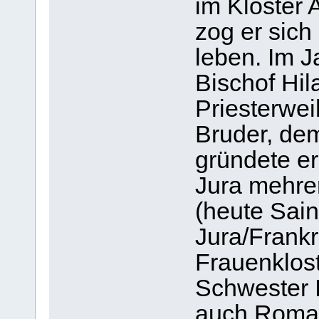
im Kloster 
zog er sich
leben. Im J
Bischof Hil
Priesterwe
Bruder, dem
gründete e
Jura mehrer
(heute Sai
Jura/Frankr
Frauenklos
Schwester I
auch Romai