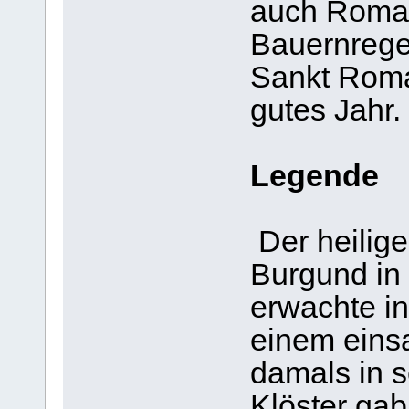
auch Roman
Bauernregel
Sankt Roman
gutes Jahr.
Legende
Der heilig
Burgund in
erwachte i
einem eins
damals in 
Klöster gab