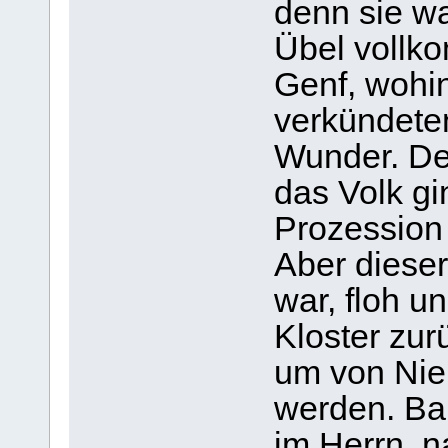
denn sie w
Übel vollko
Genf, wohin
verkündeten
Wunder. Der
das Volk gi
Prozession
Aber dieser
war, floh u
Kloster zur
um von Ni
werden. Bal
im Herrn, n