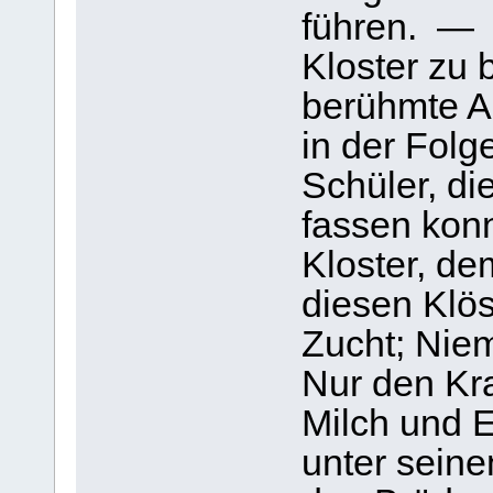
führen. —
Kloster zu 
berühmte A
in der Folg
Schüler, di
fassen konn
Kloster, de
diesen Klös
Zucht; Niem
Nur den Kr
Milch und E
unter sein