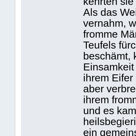
kehrten sie
Als das Wei
vernahm, wu
fromme Män
Teufels für
beschämt, k
Einsamkeit 
ihrem Eifer
aber verbre
ihrem from
und es kam
heilsbegier
ein gemein