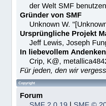
der Welt SMF benutzen
Gründer von SMF
Unknown W. "[Unknown
Ursprüngliche Projekt 
Jeff Lewis, Joseph Fu
In liebevollem Andenken
Crip, K@, metallica484
Für jeden, den wir verge
Copyright
Forum
SMF 2.0.19
|
SMF © 2