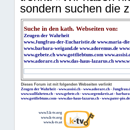
sondern suchen die z
Suche in den kath. Webseiten von:
Zeugen der Wahrheit
www.Jungfrau-der-Eucharistie.de
www.maria-die
www.barbara-weigand.de
www.adoremus.de
www.
www.gebete.ch
www.gottliebtuns.com
www.assisi.
www.adorare.ch
www.das-haus-lazarus.ch
www.wa
Dieses Forum ist mit folgenden Webseiten verlinkt
Zeugen der Wahrheit
-
www.assisi.ch
-
www.adorare.ch
-
Jungfrau.d
www.wallfahrten.ch
-
www.gebete.ch
-
www.segenskreis.at
-
barbara
www.gottliebtuns.com
-
www.das-haus-lazarus.ch
-
www.pater-pio.de
www3.k-tv.org
www.k-tv.org
www.k-tv.at