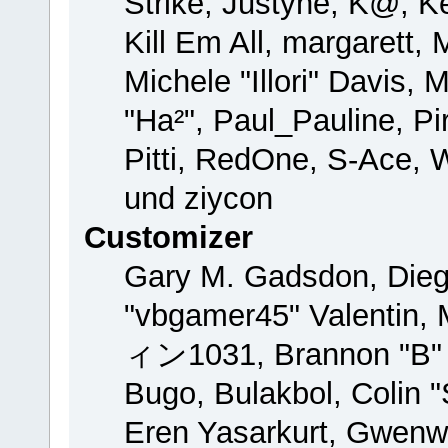
Strike, Justyne, K@, Ke
Kill Em All, margarett,
Michele "Illori" Davis, 
"Ha²", Paul_Pauline, P
Pitti, RedOne, S-Ace,
und ziycon
Customizer
Gary M. Gadsdon, Dieg
"vbgamer45" Valentin, 
ィン1031, Brannon "B" H
Bugo, Bulakbol, Colin 
Eren Yasarkurt, Gwenw