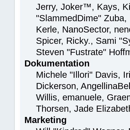
Jerry, Joker™, Kays, Ki
"SlammedDime" Zuba, 
Kerle, NanoSector, nend
Spicer, Ricky., Sami "
Steven "Fustrate" Hoff
Dokumentation
Michele "Illori" Davis, 
Dickerson, AngellinaBel
Willis, emanuele, Gra
Thorsen, Jade Elizabet
Marketing