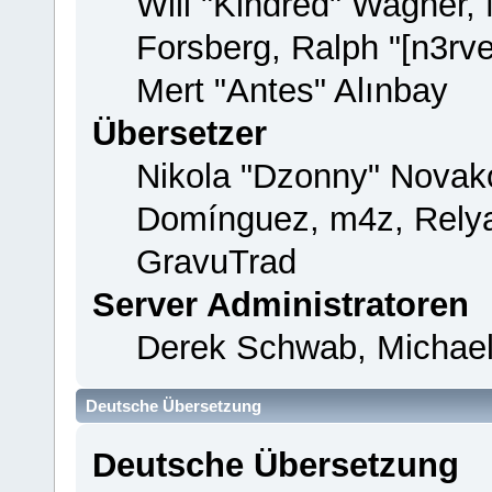
Will "Kindred" Wagner,
Forsberg, Ralph "[n3rv
Mert "Antes" Alınbay
Übersetzer
Nikola "Dzonny" Novako
Domínguez, m4z, Relya
GravuTrad
Server Administratoren
Derek Schwab, Michael
Deutsche Übersetzung
Deutsche Übersetzung