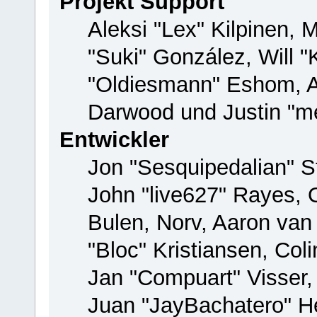
Projekt Support
Aleksi "Lex" Kilpinen, M
"Suki" González, Will 
"Oldiesmann" Eshom, 
Darwood und Justin "me
Entwickler
Jon "Sesquipedalian" St
John "live627" Rayes,
Bulen, Norv, Aaron van
"Bloc" Kristiansen, Co
Jan "Compuart" Visser
Juan "JayBachatero" H