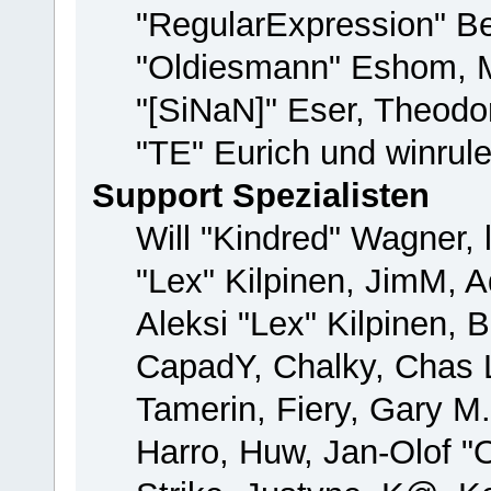
"RegularExpression" B
"Oldiesmann" Eshom, M
"[SiNaN]" Eser, Theodor
"TE" Eurich und winrul
Support Spezialisten
Will "Kindred" Wagner, 
"Lex" Kilpinen, JimM, A
Aleksi "Lex" Kilpinen, 
CapadY, Chalky, Chas 
Tamerin, Fiery, Gary M
Harro, Huw, Jan-Olof "