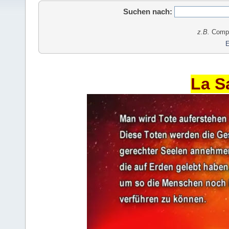
Suchen nach:
z.B.
Comput
E
La S