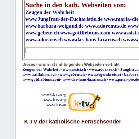
Suche in den kath. Webseiten von:
Zeugen der Wahrheit
www.Jungfrau-der-Eucharistie.de
www.maria-die
www.barbara-weigand.de
www.adoremus.de
www.
www.gebete.ch
www.gottliebtuns.com
www.assisi.
www.adorare.ch
www.das-haus-lazarus.ch
www.wa
Dieses Forum ist mit folgenden Webseiten verlinkt
Zeugen der Wahrheit
-
www.assisi.ch
-
www.adorare.ch
-
Jungfrau.d
www.wallfahrten.ch
-
www.gebete.ch
-
www.segenskreis.at
-
barbara
www.gottliebtuns.com
-
www.das-haus-lazarus.ch
-
www.pater-pio.de
www3.k-tv.org
www.k-tv.org
www.k-tv.at
K-TV der katholische Fernsehsender