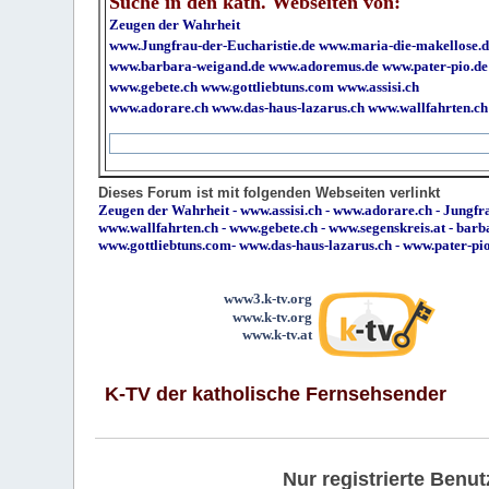
Suche in den kath. Webseiten von:
Zeugen der Wahrheit
www.Jungfrau-der-Eucharistie.de
www.maria-die-makellose.d
www.barbara-weigand.de
www.adoremus.de
www.pater-pio.de
www.gebete.ch
www.gottliebtuns.com
www.assisi.ch
www.adorare.ch
www.das-haus-lazarus.ch
www.wallfahrten.ch
Dieses Forum ist mit folgenden Webseiten verlinkt
Zeugen der Wahrheit
-
www.assisi.ch
-
www.adorare.ch
-
Jungfra
www.wallfahrten.ch
-
www.gebete.ch
-
www.segenskreis.at
-
barb
www.gottliebtuns.com
-
www.das-haus-lazarus.ch
-
www.pater-pi
www3.k-tv.org
www.k-tv.org
www.k-tv.at
K-TV der katholische Fernsehsender
Nur registrierte Ben