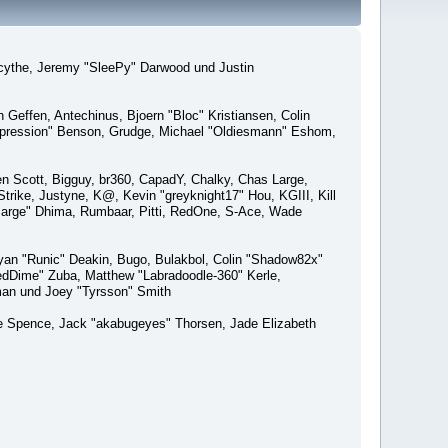
macythe, Jeremy "SleePy" Darwood und Justin
Geffen, Antechinus, Bjoern "Bloc" Kristiansen, Colin
xpression" Benson, Grudge, Michael "Oldiesmann" Eshom,
Ben Scott, Bigguy, br360, CapadY, Chalky, Chas Large,
rike, Justyne, K@, Kevin "greyknight17" Hou, KGIII, Kill
o "Sarge" Dhima, Rumbaar, Pitti, RedOne, S-Ace, Wade
an "Runic" Deakin, Bugo, Bulakbol, Colin "Shadow82x"
edDime" Zuba, Matthew "Labradoodle-360" Kerle,
man und Joey "Tyrsson" Smith
aeme Spence, Jack "akabugeyes" Thorsen, Jade Elizabeth