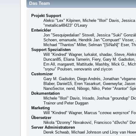
Das Team
Projekt Support
Aleksi "Lex" Kilpinen, Michele "Illori" Davis, Jes
"metallica48423" O'Leary
Entwickler
Jon "Sesquipedalian" Stovell, Jessica "Suki" Gonzá
Schoen, emanuele, Hendrik Jan "Compuart" Visser,
Michael "Thantos" Miller, Selman "[SiNaN]" Eser, Th
Support Spezialisten
Will "Kindred" Wagner, lurkalot, shadav, Steve, Alek
Duncan85, Eliana Tamerin, Fiery, Gary M. Gadsdon, 
Em All, margarett, Mattitude, Mashby, Mick G., Mich
"sησω" Poulsen, xenovanis und ziycon
Customizer
Gary M. Gadsdon, Diego Andrés, Jonathan "vbgamer
Blaber, Daniel15, Eren Yasarkurt, Gwenwyfar, Jaso
NanoSector, nend, Nibogo, Niko, Peter "Arantor" S
Dokumentation
Michele "Illori" Davis, Irisado, Joshua "groundup" 
Trainor und Peter Duggan
Marketing
Will "Kindred" Wagner, Marcus "cσσкιє мσηѕтєя" For
Übersetzer
Nikola "Dzonny" Novaković, Francisco "d3vcho" Do
Server Administratoren
Derek Schwab, Michael Johnson und Liroy van Hoew