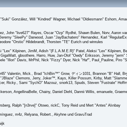
sica "Suki" González, Will "Kindred" Wagner, Michael "Oldiesmann" Eshom, A
lez, John "live627" Rayes, Oscar "Ozp" Rydhé, Shawn Bulen, Norv, Aaron van 
 Jeremy "SleePy" Darwood, Juan "JayBachatero" Hernandez, Karl "RegularE
eodore "Orstio" Hildebrandt, Thorsten "TE" Eurich und winrules
si "Lex" Kilpinen, JimM, Adish "(F.L.A.M.E.R)" Patel, Aleksi "Lex" Kilpinen, 
GigaWatt, gbsothere, Harro, Huw, Jan-Olof "Owdy" Eriksson, Jeremy "jerm" St
ele "Illori" Davis, MrPhil, Nick "Fizzy" Dyer, Nick "Ha²", Paul_Pauline, Pir
45" Valentin, Mick., Brad "IchBin™" Grow, ディン1031, Brannon "B" Hall, Bry
n "JBlaze" Clemons, Jerry, Joker™, Kays, Killer Possum, Kirby, Matt "Slamm
picer, Ricky., Sami "SychO" Mazouz, snork13, Spuds, Steven "Fustrate" Hoff
Dickerson, AngellinaBelle, Chainy, Daniel Diehl, Dannii Willis, emanuele, Gr
sberg, Ralph "[n3rve]" Otowo, rickC, Tony Reid und Mert "Antes" Alınbay
mínguez, m4z, Relyana, Robert., Akyhne und GravuTrad
ijk