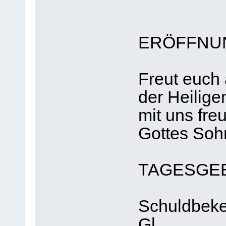
ERÖFFNU
Freut euch 
der Heilige
mit uns fre
Gottes Soh
TAGESGE
Schuldbeken
Gl