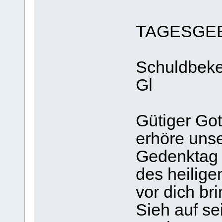
TAGESGE
Schuldbeken
Gl
Gütiger Got
erhöre unse
Gedenktag
des heilige
vor dich br
Sieh auf se