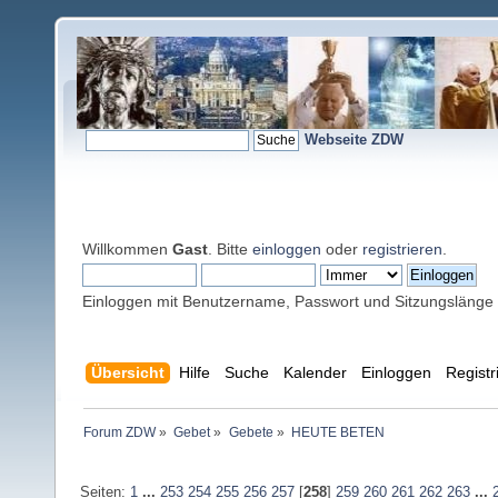
Webseite ZDW
Willkommen
Gast
. Bitte
einloggen
oder
registrieren
.
Einloggen mit Benutzername, Passwort und Sitzungslänge
Übersicht
Hilfe
Suche
Kalender
Einloggen
Registr
Forum ZDW
»
Gebet
»
Gebete
»
HEUTE BETEN
Seiten:
1
...
253
254
255
256
257
[
258
]
259
260
261
262
263
...