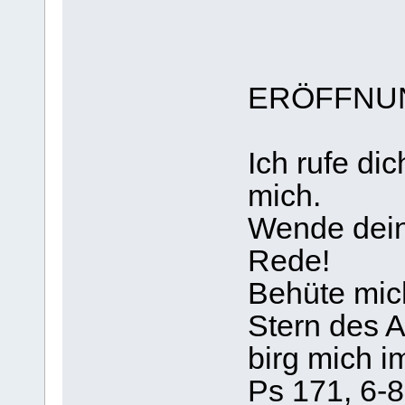
ERÖFFNU
Ich rufe di
mich.
Wende dein
Rede!
Behüte mic
Stern des 
birg mich i
Ps 171, 6-8