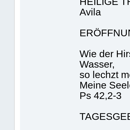
HEILIGE T
Avila
ERÖFFNU
Wie der Hir
Wasser,
so lechzt m
Meine Seele
Ps 42,2-3
TAGESGE