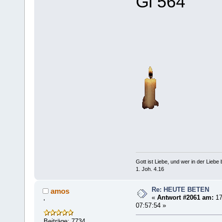
Gl 564
Gott ist Liebe, und wer in der Liebe bl
1. Joh. 4.16
Re: HEUTE BETEN
amos
«
Antwort #2061 am:
17
'
07:57:54 »
Beiträge: 7734