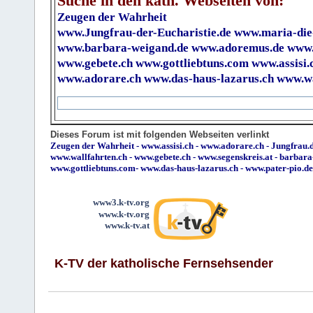
Suche in den kath. Webseiten von:
Zeugen der Wahrheit
www.Jungfrau-der-Eucharistie.de
www.maria-die
www.barbara-weigand.de
www.adoremus.de
www.
www.gebete.ch
www.gottliebtuns.com
www.assisi.
www.adorare.ch
www.das-haus-lazarus.ch
www.wa
Dieses Forum ist mit folgenden Webseiten verlinkt
Zeugen der Wahrheit
-
www.assisi.ch
-
www.adorare.ch
-
Jungfrau.d
www.wallfahrten.ch
-
www.gebete.ch
-
www.segenskreis.at
-
barbara
www.gottliebtuns.com
-
www.das-haus-lazarus.ch
-
www.pater-pio.de
www3.k-tv.org
www.k-tv.org
www.k-tv.at
K-TV der katholische Fernsehsender