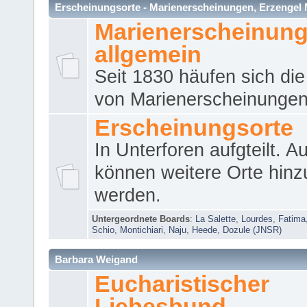
Erscheinungsorte - Marienerscheinungen, Erzengel Micha
Marienerscheinun
allgemein
Seit 1830 häufen sich die
von Marienerscheinungen 
Erscheinungsorte
In Unterforen aufgteilt. 
können weitere Orte hinz
werden.
Untergeordnete Boards
:
La Salette
,
Lourdes
,
Fatima
Schio
,
Montichiari
,
Naju
,
Heede
,
Dozule (JNSR)
Barbara Weigand
Eucharistischer
Liebesbund