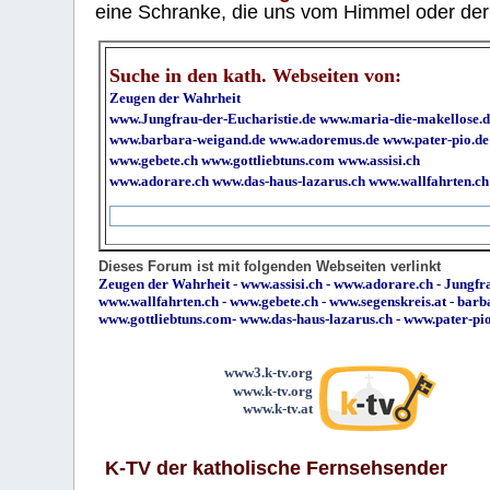
eine Schranke, die uns vom Himmel oder der H
Suche in den kath. Webseiten von:
Zeugen der Wahrheit
www.Jungfrau-der-Eucharistie.de
www.maria-die-makellose.d
www.barbara-weigand.de
www.adoremus.de
www.pater-pio.de
www.gebete.ch
www.gottliebtuns.com
www.assisi.ch
www.adorare.ch
www.das-haus-lazarus.ch
www.wallfahrten.ch
Dieses Forum ist mit folgenden Webseiten verlinkt
Zeugen der Wahrheit
-
www.assisi.ch
-
www.adorare.ch
-
Jungfra
www.wallfahrten.ch
-
www.gebete.ch
-
www.segenskreis.at
-
barb
www.gottliebtuns.com
-
www.das-haus-lazarus.ch
-
www.pater-pi
www3.k-tv.org
www.k-tv.org
www.k-tv.at
K-TV der katholische Fernsehsender