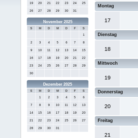
19
20
21
22
23
24
25
Montag
26
27
28
29
30
31
17
November 2025
S
M
D
M
D
F
S
Dienstag
1
2
3
4
5
6
7
8
18
9
10
11
12
13
14
15
16
17
18
19
20
21
22
Mittwoch
23
24
25
26
27
28
29
30
19
Dezember 2025
S
M
D
M
D
F
S
Donnerstag
1
2
3
4
5
6
7
8
9
10
11
12
13
20
14
15
16
17
18
19
20
Freitag
21
22
23
24
25
26
27
28
29
30
31
21