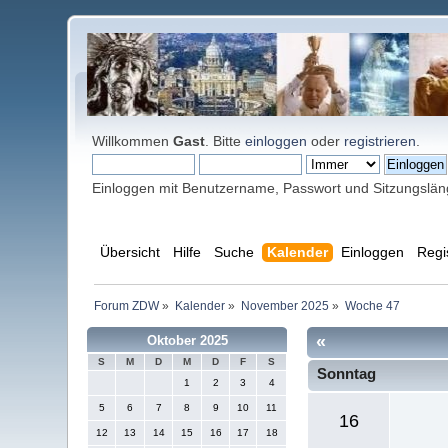
Willkommen
Gast
. Bitte
einloggen
oder
registrieren
.
Einloggen mit Benutzername, Passwort und Sitzungslä
Übersicht
Hilfe
Suche
Kalender
Einloggen
Regi
Forum ZDW
»
Kalender
»
November 2025
»
Woche 47
«
Oktober 2025
S
M
D
M
D
F
S
Sonntag
1
2
3
4
5
6
7
8
9
10
11
16
12
13
14
15
16
17
18