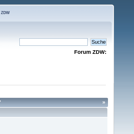
e ZDW
Forum ZDW:
7
»