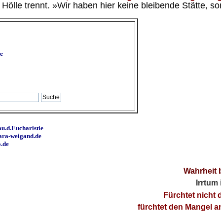
ölle trennt. »Wir haben hier keine bleibende Stätte, so
e
u.d.Eucharistie
ara-weigand.de
o.de
Wahrheit 
Irrtum
Fürchtet nicht 
fürchtet den Mangel 