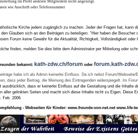
instellung im Profil anderen Mitgliedern nicht angezeigt.
aten wie Anschrift oder Telefonnummer
tholische Kirche jedem zugänglich zu machen. Jeder der Fragen hat, kann di
den Glauben sich an den Beiträgen zu beteiligen. "Hier haben die Besucher d
sem Forum keine Gewähr für die Aktualität, Richtigkeit, Vollständigkeit oder Q
he finden, melden Sie dies bitte dem Administrator per Mitteilung oder schr
kath-zdw.ch/forum
forum.kath-zdw.
Freunden bekannt:
oder
eiträge habe ich als Admin keinerlei Einfluss. Da ich nebst Forum/Webseite/
wissen, dass jeder Beitrag, die Meinung des Eintragenden widerspiegelt. Im Fo
usdrücklich, dass er keinerlei Einfluss auf die Gestaltung und die Inhalte d
en aller gelinkten Seiten und macht sich diese Inhalte nicht zu Eigen.
Diese Er
n.
Feb. 2006
empfehlung - Webseiten für Kinder:
www.freunde-von-net.net
www.life-te