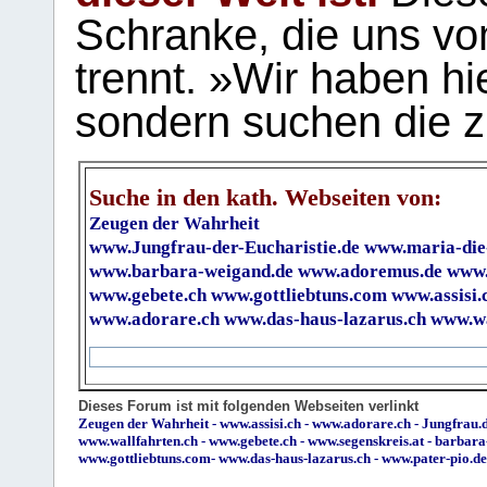
Schranke, die uns vo
trennt. »Wir haben hi
sondern suchen die z
Suche in den kath. Webseiten von:
Zeugen der Wahrheit
www.Jungfrau-der-Eucharistie.de
www.maria-die
www.barbara-weigand.de
www.adoremus.de
www.
www.gebete.ch
www.gottliebtuns.com
www.assisi.
www.adorare.ch
www.das-haus-lazarus.ch
www.wa
Dieses Forum ist mit folgenden Webseiten verlinkt
Zeugen der Wahrheit
-
www.assisi.ch
-
www.adorare.ch
-
Jungfrau.d
www.wallfahrten.ch
-
www.gebete.ch
-
www.segenskreis.at
-
barbara
www.gottliebtuns.com
-
www.das-haus-lazarus.ch
-
www.pater-pio.de