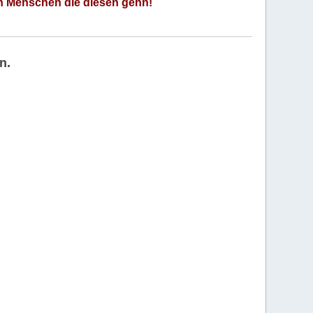
an Menschen die diesen gehn!
n.