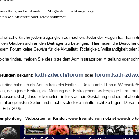
instellung im Profil anderen Mitgliedern nicht angezeigt.
aten wie Anschrift oder Telefonnummer
tholische Kirche jedem zugänglich zu machen. Jeder der Fragen hat, kann di
den Glauben sich an den Beiträgen zu beteiligen. "Hier haben die Besucher d
sem Forum keine Gewähr für die Aktualität, Richtigkeit, Vollständigkeit oder Q
he finden, melden Sie dies bitte dem Administrator per Mitteilung oder schr
kath-zdw.ch/forum
forum.kath-zdw.
Freunden bekannt:
oder
eiträge habe ich als Admin keinerlei Einfluss. Da ich nebst Forum/Webseite/
wissen, dass jeder Beitrag, die Meinung des Eintragenden widerspiegelt. Im Fo
usdrücklich, dass er keinerlei Einfluss auf die Gestaltung und die Inhalte d
en aller gelinkten Seiten und macht sich diese Inhalte nicht zu Eigen.
Diese Er
n.
Feb. 2006
empfehlung - Webseiten für Kinder:
www.freunde-von-net.net
www.life-te