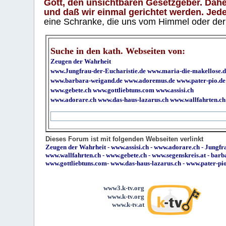
Gott, den unsichtbaren Gesetzgeber. Daher
und daß wir einmal gerichtet werden. Jeder
eine Schranke, die uns vom Himmel oder der H
Suche in den kath. Webseiten von:
Zeugen der Wahrheit
www.Jungfrau-der-Eucharistie.de
www.maria-die-makellose.d
www.barbara-weigand.de
www.adoremus.de
www.pater-pio.de
www.gebete.ch
www.gottliebtuns.com
www.assisi.ch
www.adorare.ch
www.das-haus-lazarus.ch
www.wallfahrten.ch
Dieses Forum ist mit folgenden Webseiten verlinkt
Zeugen der Wahrheit
-
www.assisi.ch
-
www.adorare.ch
-
Jungfra
www.wallfahrten.ch
-
www.gebete.ch
-
www.segenskreis.at
-
barb
www.gottliebtuns.com
-
www.das-haus-lazarus.ch
-
www.pater-pi
www3.k-tv.org
www.k-tv.org
www.k-tv.at