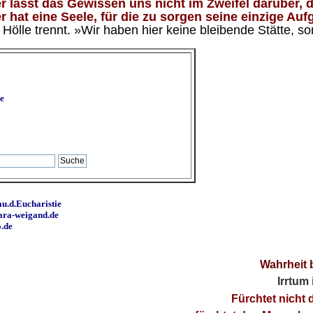
 lässt das Gewissen uns nicht im Zweifel darüber, d
 hat eine Seele, für die zu sorgen seine einzige Aufg
ölle trennt. »Wir haben hier keine bleibende Stätte, so
e
u.d.Eucharistie
ara-weigand.de
o.de
Wahrheit 
Irrtum
Fürchtet nicht 