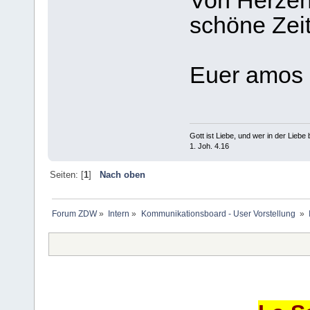
Von Herzen
schöne Zei
Euer amo
Gott ist Liebe, und wer in der Liebe bl
1. Joh. 4.16
Seiten: [
1
]
Nach oben
Forum ZDW
»
Intern
»
Kommunikationsboard - User Vorstellung 
»