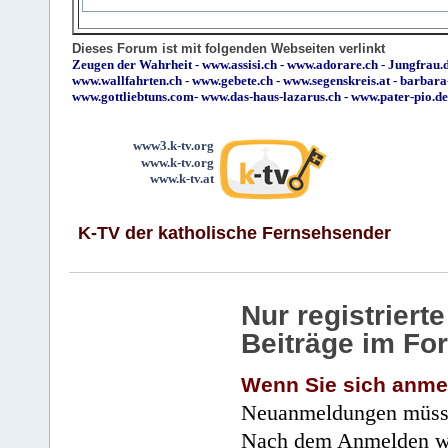
Dieses Forum ist mit folgenden Webseiten verlinkt
Zeugen der Wahrheit
-
www.assisi.ch
-
www.adorare.ch
-
Jungfrau.d
www.wallfahrten.ch
-
www.gebete.ch
-
www.segenskreis.at
-
barbara
www.gottliebtuns.com
-
www.das-haus-lazarus.ch
-
www.pater-pio.de
www3.k-tv.org
www.k-tv.org
www.k-tv.at
K-TV der katholische Fernsehsender
Nur registrier
Beiträge im Fo
Wenn Sie sich anme
Neuanmeldungen müsse
Nach dem Anmelden wir