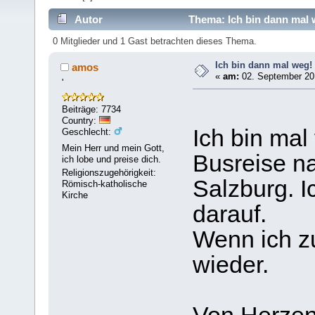
Autor
Thema: Ich bin dann mal 
0 Mitglieder und 1 Gast betrachten dieses Thema.
Ich bin dann mal weg!
amos
«
am:
02. September 201
'
Beiträge: 7734
Country:
Ich bin mal
Geschlecht:
Mein Herr und mein Gott,
Busreise n
ich lobe und preise dich.
Religionszugehörigkeit:
Salzburg. I
Römisch-katholische
Kirche
darauf.
Wenn ich zu
wieder.