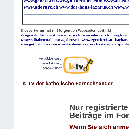
www.gebete.ch
www.gottliebtuns.com
www.assisi.
www.adorare.ch
www.das-haus-lazarus.ch
www.wa
Dieses Forum ist mit folgenden Webseiten verlinkt
Zeugen der Wahrheit
-
www.assisi.ch
-
www.adorare.ch
-
Jungfrau.d
www.wallfahrten.ch
-
www.gebete.ch
-
www.segenskreis.at
-
barbara
www.gottliebtuns.com
-
www.das-haus-lazarus.ch
-
www.pater-pio.de
www3.k-tv.org
www.k-tv.org
www.k-tv.at
K-TV der katholische Fernsehsender
Nur registrier
Beiträge im Fo
Wenn Sie sich anme