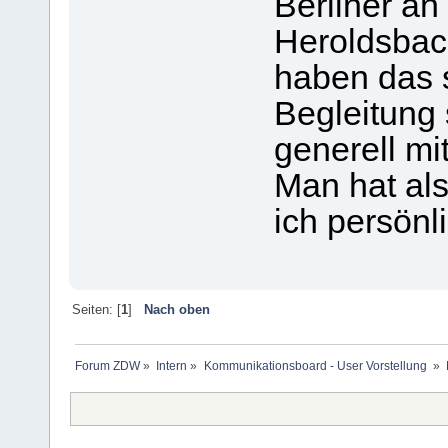
Berliner an
Heroldsbac
haben das s
Begleitung 
generell mit
Man hat al
ich persönl
Seiten: [
1
]
Nach oben
Forum ZDW
»
Intern
»
Kommunikationsboard - User Vorstellung 
»