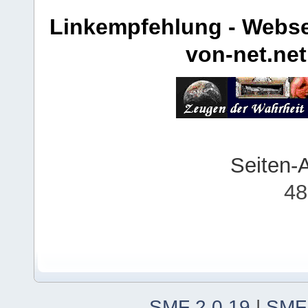
Linkempfehlung - Webse
von-net.net
Seiten-
48
SMF 2.0.19
|
SMF