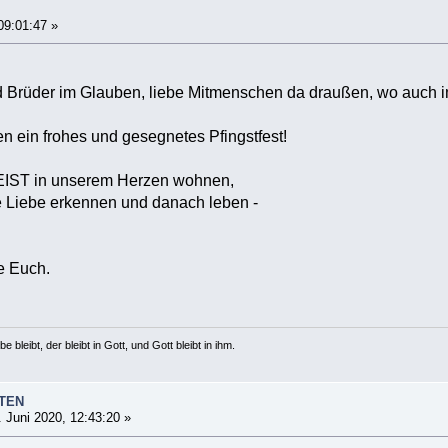
N
09:01:47 »
 Brüder im Glauben, liebe Mitmenschen da draußen, wo auch 
n ein frohes und gesegnetes Pfingstfest!
IST in unserem Herzen wohnen,
he Liebe erkennen und danach leben -
e Euch.
e bleibt, der bleibt in Gott, und Gott bleibt in ihm.
STEN
 Juni 2020, 12:43:20 »