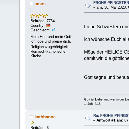
FROHE PFINGSTE
amos
«
am:
30. Mai 2020, 
'
Beiträge: 7734
Country:
Liebe Schwestern und
Geschlecht:
Mein Herr und mein Gott,
Ich wünsche Euch alle
ich lobe und preise dich.
Religionszugehörigkeit:
Römisch-katholische
Möge der HEILIGE GE
Kirche
damit wir die göttlic
Gott segne und behüt
Gott ist Liebe, und wer in der Lieb
1. Joh. 4.16
Re: FROHE PFING
kathhanna
«
Antwort #1 am:
07.
Beiträge: 6