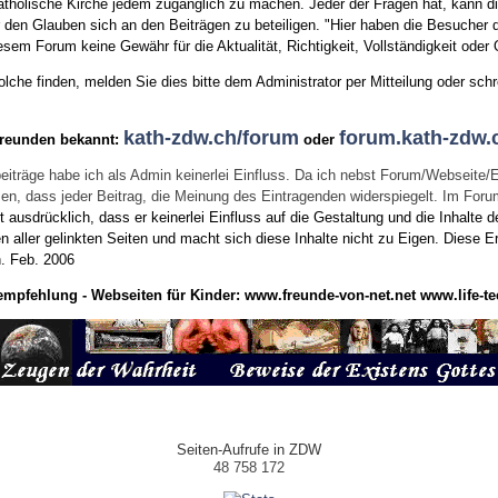
tholische Kirche jedem zugänglich zu machen. Jeder der Fragen hat, kann di
den Glauben sich an den Beiträgen zu beteiligen. "Hier haben die Besucher d
sem Forum keine Gewähr für die Aktualität, Richtigkeit, Vollständigkeit oder Q
he finden, melden Sie dies bitte dem Administrator per Mitteilung oder schr
kath-zdw.ch/forum
forum.kath-zdw.
Freunden bekannt:
oder
eiträge habe ich als Admin keinerlei Einfluss. Da ich nebst Forum/Webseite/
wissen, dass jeder Beitrag, die Meinung des Eintragenden widerspiegelt. Im Fo
usdrücklich, dass er keinerlei Einfluss auf die Gestaltung und die Inhalte d
en aller gelinkten Seiten und macht sich diese Inhalte nicht zu Eigen.
Diese Er
n.
Feb. 2006
empfehlung - Webseiten für Kinder:
www.freunde-von-net.net
www.life-te
Seiten-Aufrufe in ZDW
48 758 172