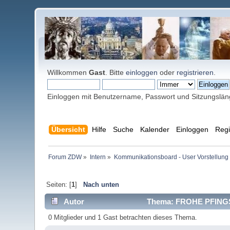
Willkommen
Gast
. Bitte
einloggen
oder
registrieren
.
Einloggen mit Benutzername, Passwort und Sitzungslä
Übersicht
Hilfe
Suche
Kalender
Einloggen
Regi
Forum ZDW
»
Intern
»
Kommunikationsboard - User Vorstellung 
Seiten: [
1
]
Nach unten
Autor
Thema: FROHE PFINGS
0 Mitglieder und 1 Gast betrachten dieses Thema.