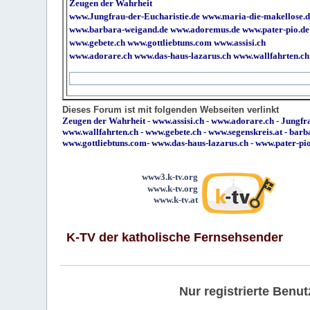
Zeugen der Wahrheit
www.Jungfrau-der-Eucharistie.de
www.maria-die-makellose.d
www.barbara-weigand.de
www.adoremus.de
www.pater-pio.de
www.gebete.ch
www.gottliebtuns.com
www.assisi.ch
www.adorare.ch
www.das-haus-lazarus.ch
www.wallfahrten.ch
Dieses Forum ist mit folgenden Webseiten verlinkt
Zeugen der Wahrheit
-
www.assisi.ch
-
www.adorare.ch
-
Jungfra
www.wallfahrten.ch
-
www.gebete.ch
-
www.segenskreis.at
-
barb
www.gottliebtuns.com
-
www.das-haus-lazarus.ch
-
www.pater-pi
www3.k-tv.org
www.k-tv.org
www.k-tv.at
K-TV der katholische Fernsehsender
Nur registrierte Ben