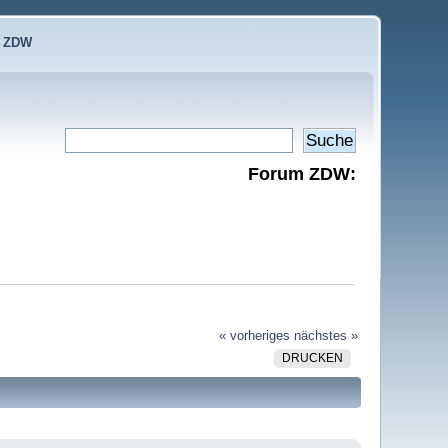
e ZDW
Forum ZDW:
« vorheriges
nächstes »
DRUCKEN