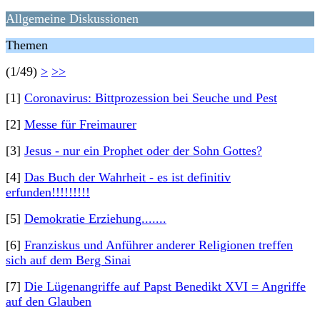
Allgemeine Diskussionen
Themen
(1/49)
>
>>
[1]
Coronavirus: Bittprozession bei Seuche und Pest
[2]
Messe für Freimaurer
[3]
Jesus - nur ein Prophet oder der Sohn Gottes?
[4]
Das Buch der Wahrheit - es ist definitiv
erfunden!!!!!!!!!
[5]
Demokratie Erziehung.......
[6]
Franziskus und Anführer anderer Religionen treffen
sich auf dem Berg Sinai
[7]
Die Lügenangriffe auf Papst Benedikt XVI = Angriffe
auf den Glauben