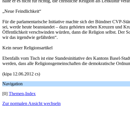
halte er es nicht für richtig, die christliche Religion als Leitkultur ver
„Neue Feindlichkeit“
Für die parlamentarische Initiative machte sich der Bündner CVP-Stä
sei, werde heute beanstandet – dazu gehörten neben Kreuzen und Kr
Öffentlichkeit verschwinden würden, dann die Religion selbst. Der Sc
wir das irgendwie gefährden“.
Kein neuer Religionsartikel
Ebenfalls vom Tisch ist eine Standesinitiative des Kantons Basel-Stad
werden, dass alle Religionsgemeinschaften die demokratische Ordnung 
(kipa 12.06.2012 cs)
Navigation
[0]
Themen-Index
Zur normalen Ansicht wechseln