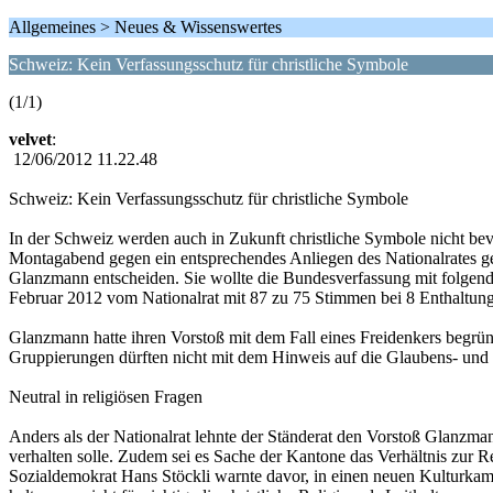
Allgemeines > Neues & Wissenswertes
Schweiz: Kein Verfassungsschutz für christliche Symbole
(1/1)
velvet
:
12/06/2012 11.22.48
Schweiz: Kein Verfassungsschutz für christliche Symbole
In der Schweiz werden auch in Zukunft christliche Symbole nicht bev
Montagabend gegen ein entsprechendes Anliegen des Nationalrates geste
Glanzmann entscheiden. Sie wollte die Bundesverfassung mit folgend
Februar 2012 vom Nationalrat mit 87 zu 75 Stimmen bei 8 Enthaltun
Glanzmann hatte ihren Vorstoß mit dem Fall eines Freidenkers begrün
Gruppierungen dürften nicht mit dem Hinweis auf die Glaubens- und G
Neutral in religiösen Fragen
Anders als der Nationalrat lehnte der Ständerat den Vorstoß Glanzman
verhalten solle. Zudem sei es Sache der Kantone das Verhältnis zur Re
Sozialdemokrat Hans Stöckli warnte davor, in einen neuen Kulturkampf