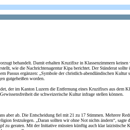
orzugt behandelt. Damit erhalten Kruzifixe in Klassenzimmern keinen v
llt, wie die Nachrichtenagentur Kipa berichtet. Der Ständerat sollte üb
em Passus ergänzen: „Symbole der christlich-abendländischen Kultur 
gen gutgeheißen worden.
det, der im Kanton Luzern die Entfernung eines Kruzifixes aus dem Kl
ewissensfreiheit die schweizerische Kultur infrage stellen können.
ns aber ab. Die Entscheidung fiel mit 21 zu 17 Stimmen. Mehrere Redner
ligion festzulegen. „Daran sollten wir ohne Not nichts ändern“, sagte 
 zu geraten. Mit der Initiative müssten künftig auch klar laizistische