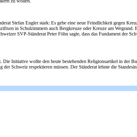
ankern zu wollen.
nderat Stefan Engler stark: Es gebe eine neue Feindlichkeit gegen Kre
uzifixen in Schulzimmern auch Bergkreuze oder Kreuze am Wegrand. Eng
hweizer SVP-Ständerat Peter Föhn sagte, dass das Fundament der Schwei
t. Die Initiative wollte den heute bestehenden Religionsartikel in der 
der Schweiz respektieren müssen. Der Ständerat lehnte die Standesinit