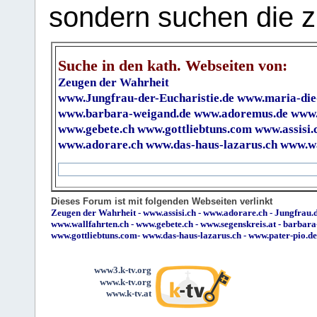
sondern suchen die z
Suche in den kath. Webseiten von:
Zeugen der Wahrheit
www.Jungfrau-der-Eucharistie.de
www.maria-die
www.barbara-weigand.de
www.adoremus.de
www.
www.gebete.ch
www.gottliebtuns.com
www.assisi.
www.adorare.ch
www.das-haus-lazarus.ch
www.wa
Dieses Forum ist mit folgenden Webseiten verlinkt
Zeugen der Wahrheit
-
www.assisi.ch
-
www.adorare.ch
-
Jungfrau.d
www.wallfahrten.ch
-
www.gebete.ch
-
www.segenskreis.at
-
barbara
www.gottliebtuns.com
-
www.das-haus-lazarus.ch
-
www.pater-pio.de
www3.k-tv.org
www.k-tv.org
www.k-tv.at