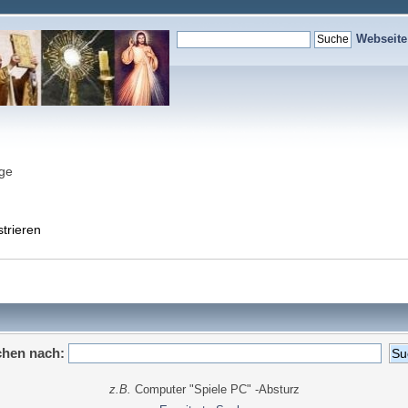
Webseit
nge
strieren
hen nach:
z.B.
Computer "Spiele PC" -Absturz