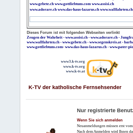
www.gebete.ch
www.gottliebtuns.com
www.assisi.ch
www.adorare.ch
www.das-haus-lazarus.ch
www.wallfahrten.ch
Dieses Forum ist mit folgenden Webseiten verlinkt
Zeugen der Wahrheit
-
www.assisi.ch
-
www.adorare.ch
-
Jungfra
www.wallfahrten.ch
-
www.gebete.ch
-
www.segenskreis.at
-
barb
www.gottliebtuns.com
-
www.das-haus-lazarus.ch
-
www.pater-pi
www3.k-tv.org
www.k-tv.org
www.k-tv.at
K-TV der katholische Fernsehsender
Nur registrierte Ben
Wenn Sie sich anmelden
Neuanmeldungen müssen erst vom 
Nach dem Anmelden wird Ihnen das