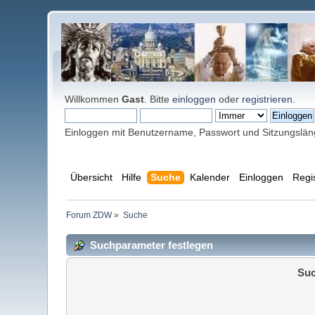
Willkommen
Gast
. Bitte
einloggen
oder
registrieren
.
Einloggen mit Benutzername, Passwort und Sitzungslä
Übersicht
Hilfe
Suche
Kalender
Einloggen
Regi
Forum ZDW
»
Suche
Suchparameter festlegen
Suc