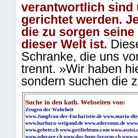
verantwortlich sind
gerichtet werden. Je
die zu sorgen seine
dieser Welt ist.
Diese
Schranke, die uns vo
trennt. »Wir haben hi
sondern suchen die z
Suche in den kath. Webseiten von:
Zeugen der Wahrheit
www.Jungfrau-der-Eucharistie.de
www.maria-die
www.barbara-weigand.de
www.adoremus.de
www.
www.gebete.ch
www.gottliebtuns.com
www.assisi.
www.adorare.ch
www.das-haus-lazarus.ch
www.wa