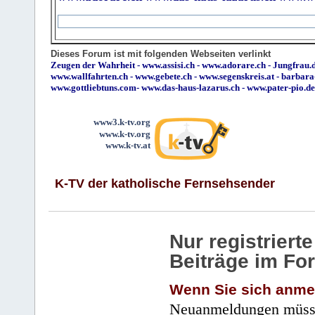
Dieses Forum ist mit folgenden Webseiten verlinkt
Zeugen der Wahrheit
-
www.assisi.ch
-
www.adorare.ch
-
Jungfrau.d
www.wallfahrten.ch
-
www.gebete.ch
-
www.segenskreis.at
-
barbara
www.gottliebtuns.com
-
www.das-haus-lazarus.ch
-
www.pater-pio.de
www3.k-tv.org
www.k-tv.org
www.k-tv.at
K-TV der katholische Fernsehsender
Nur registrier
Beiträge im Fo
Wenn Sie sich anme
Neuanmeldungen müsse