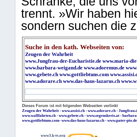
Schranke, die uns vo
trennt. »Wir haben hi
sondern suchen die z
Suche in den kath. Webseiten von:
Zeugen der Wahrheit
www.Jungfrau-der-Eucharistie.de
www.maria-die
www.barbara-weigand.de
www.adoremus.de
www.
www.gebete.ch
www.gottliebtuns.com
www.assisi.
www.adorare.ch
www.das-haus-lazarus.ch
www.wa
Dieses Forum ist mit folgenden Webseiten verlinkt
Zeugen der Wahrheit
-
www.assisi.ch
-
www.adorare.ch
-
Jungfrau.d
www.wallfahrten.ch
-
www.gebete.ch
-
www.segenskreis.at
-
barbara
www.gottliebtuns.com
-
www.das-haus-lazarus.ch
-
www.pater-pio.de
www3.k-tv.org