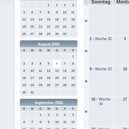
Sonntag
Mont
1
2
3
4
5
6
7
8
9
10
11
12
13
14
15
16
17
18
»
19
20
21
22
23
24
25
26
27
28
29
30
31
2
-
Woche 32
3
August 2026
»
S
M
D
M
D
F
S
1
2
3
4
5
6
7
8
9
-
Woche 33
10
9
10
11
12
13
14
15
16
17
18
19
20
21
22
»
23
24
25
26
27
28
29
30
31
16
-
Woche
17
September 2026
34
S
M
D
M
D
F
S
»
1
2
3
4
5
6
7
8
9
10
11
12