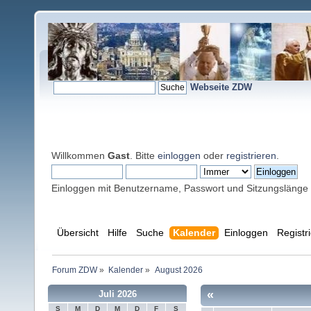
Webseite ZDW
Willkommen
Gast
. Bitte
einloggen
oder
registrieren
.
Einloggen mit Benutzername, Passwort und Sitzungslänge
Übersicht
Hilfe
Suche
Kalender
Einloggen
Registr
Forum ZDW
»
Kalender
»
August 2026
«
Juli 2026
S
M
D
M
D
F
S