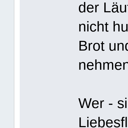
der Läu
nicht h
Brot un
nehmen
Wer - s
Liebesf