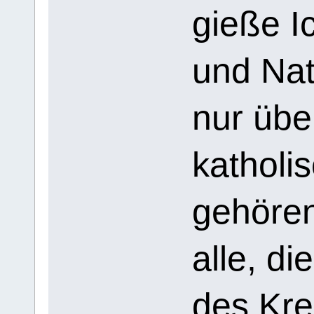
gieße I
und Nat
nur über
katholi
gehören
alle, d
des Kr