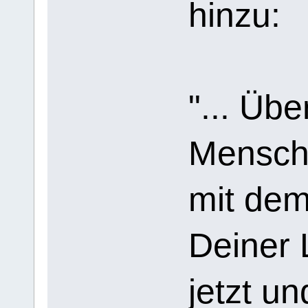
hinzu:
"... Übe
Mensch
mit de
Deiner
jetzt u