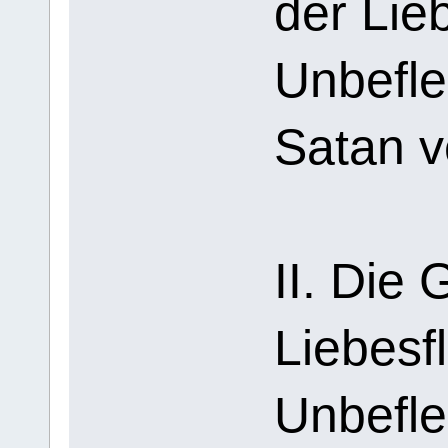
der Lie
Unbefle
Satan v
II. Die
Liebes
Unbefle