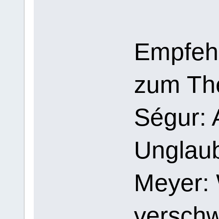
Empfeh
zum Th
Ségur:
Unglau
Meyer:
versch