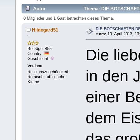
Autor
Thema: DIE BOTSCHAFTE
0 Mitglieder und 1 Gast betrachten dieses Thema.
DIE BOTSCHAFTEN D
Hildegard51
«
am:
10. April 2013, 13
'
Beiträge: 455
Die lie
Country:
Geschlecht:
Verdana
in den 
Religionszugehörigkeit:
Römisch-katholische
Kirche
einer B
dem Ei
das gro