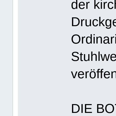
der kirc
Druckg
Ordinar
Stuhlwe
veröffen
DIE B