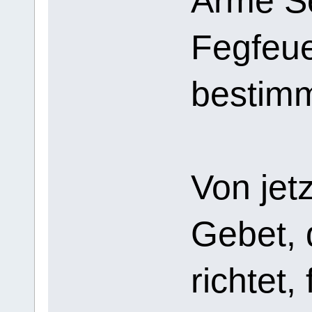
Arme S
Fegfeue
bestimm
Von jet
Gebet, 
richtet