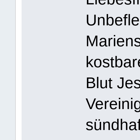
Unbefle
Mariens
kostbar
Blut Jes
Vereini
sündha