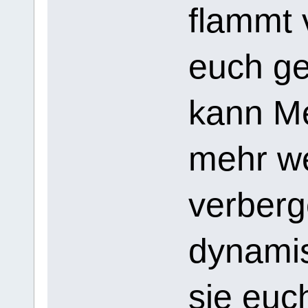
flammt 
euch ge
kann Me
mehr we
verberg
dynamis
sie euc