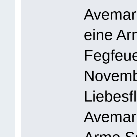
Avemari
eine A
Fegfeue
Novembe
Liebesf
Avemari