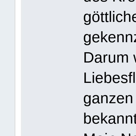
göttlic
gekennz
Darum w
Liebesf
ganzen
bekannt