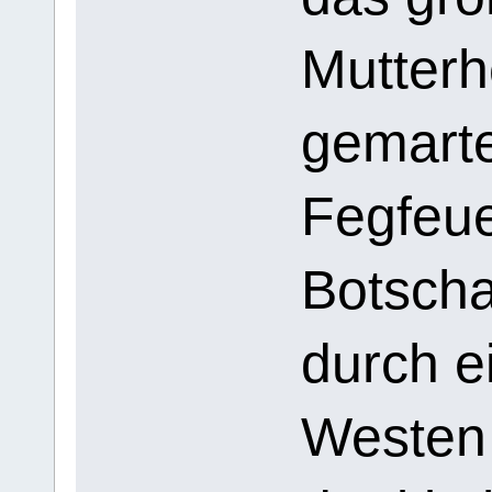
Mutterh
gemarte
Fegfeue
Botscha
durch e
Westen 