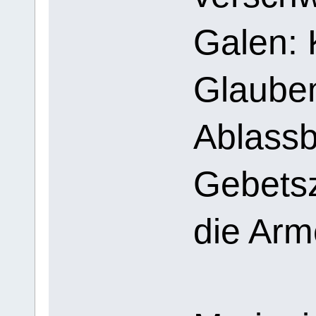
Galen: 
Glaube
Ablassb
Gebetsz
die Arm