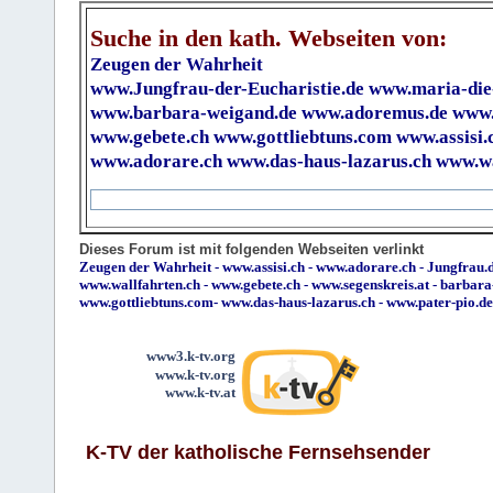
Suche in den kath. Webseiten von:
Zeugen der Wahrheit
www.Jungfrau-der-Eucharistie.de
www.maria-die
www.barbara-weigand.de
www.adoremus.de
www.
www.gebete.ch
www.gottliebtuns.com
www.assisi.
www.adorare.ch
www.das-haus-lazarus.ch
www.wa
Dieses Forum ist mit folgenden Webseiten verlinkt
Zeugen der Wahrheit
-
www.assisi.ch
-
www.adorare.ch
-
Jungfrau.d
www.wallfahrten.ch
-
www.gebete.ch
-
www.segenskreis.at
-
barbara
www.gottliebtuns.com
-
www.das-haus-lazarus.ch
-
www.pater-pio.de
www3.k-tv.org
www.k-tv.org
www.k-tv.at
K-TV der katholische Fernsehsender