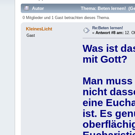
Autor
Thema: Beten lernen! (Ge
0 Mitglieder und 1 Gast betrachten dieses Thema.
Re:Beten lernen!
KleinesLicht
«
Antwort #8 am:
12. Ok
Gast
Was ist da
mit Gott?
Man muss s
nicht dass
eine Euchar
ist. Es ge
oberflächi