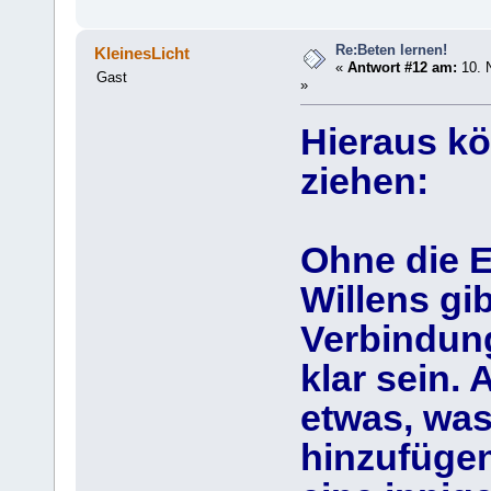
Re:Beten lernen!
KleinesLicht
«
Antwort #12 am:
10. 
Gast
»
Hieraus kö
ziehen:
Ohne die E
Willens gib
Verbindung
klar sein.
etwas, was 
hinzufügen