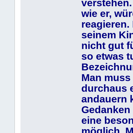
verstehen
wie er, wü
reagieren.
seinem Ki
nicht gut 
so etwas t
Bezeichnun
Man muss 
durchaus 
andauern 
Gedanken 
eine beson
möglich. M