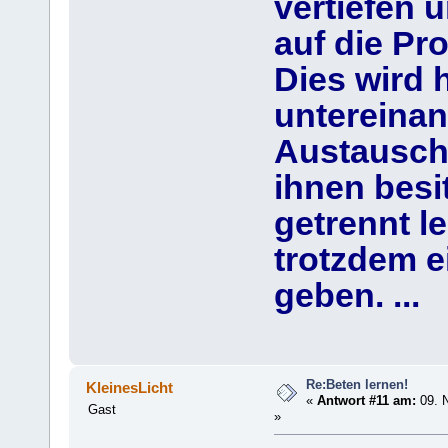
vertiefen 
auf die Pro
Dies wird 
untereinan
Austausch
ihnen besi
getrennt l
trotzdem 
geben. ...
Re:Beten lernen!
KleinesLicht
«
Antwort #11 am:
09. 
Gast
»