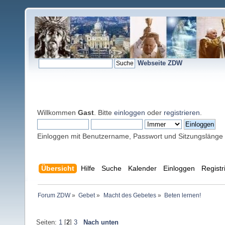
Webseite ZDW
Willkommen
Gast
. Bitte
einloggen
oder
registrieren
.
Einloggen mit Benutzername, Passwort und Sitzungslänge
Übersicht
Hilfe
Suche
Kalender
Einloggen
Registr
Forum ZDW
»
Gebet
»
Macht des Gebetes
»
Beten lernen!
Seiten:
1
[
2
]
3
Nach unten