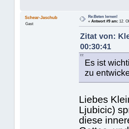
Re:Beten lernen!
Schear-Jaschub
«
Antwort #9 am:
12. Ok
Gast
Zitat von: Kl
00:30:41
Es ist wich
zu entwicke
Liebes Klei
Ljubicic) sp
diese inner