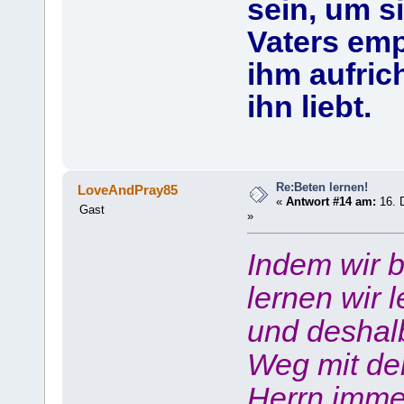
sein, um s
Vaters em
ihm aufric
ihn liebt.
Re:Beten lernen!
LoveAndPray85
«
Antwort #14 am:
16. 
Gast
»
Indem wir b
lernen wir 
und deshalb
Weg mit de
Herrn imme