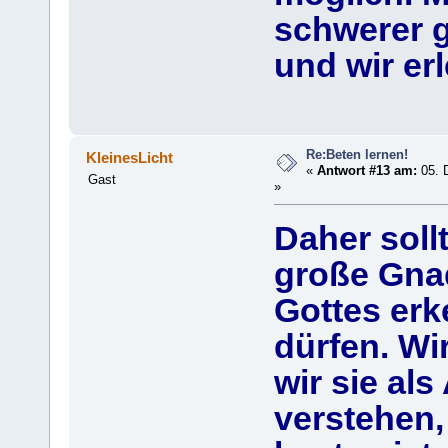
schwerer g
und wir erl
Re:Beten lernen!
KleinesLicht
«
Antwort #13 am:
05. 
Gast
»
Daher soll
große Gnad
Gottes erk
dürfen. Wi
wir sie al
verstehen,