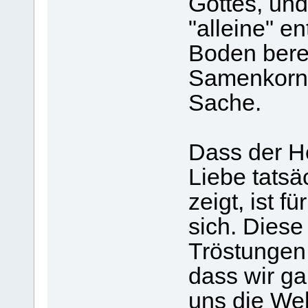
Gottes, und
"alleine" e
Boden berei
Samenkorn d
Sache.
Dass der He
Liebe tatsä
zeigt, ist f
sich. Dies
Tröstungen 
dass wir ga
uns die Wel