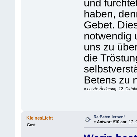
und fürchte
haben, denn
Gebet. Dies
notwendig 
uns zu übe
die Tröstun
selbstverst
Betens zu 
«
Letzte Änderung: 12. Oktob
Re:Beten lernen!
KleinesLicht
«
Antwort #10 am:
17. O
Gast