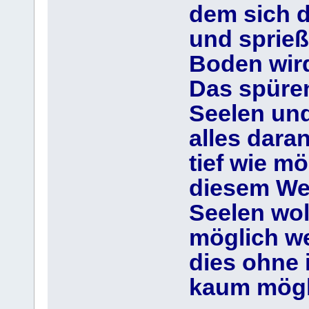
dem sich d
und sprie
Boden wird
Das spüre
Seelen und
alles daran
tief wie m
diesem Weg
Seelen wol
möglich we
dies ohne 
kaum möglic