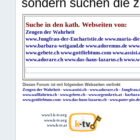
sondern suchen die z
Suche in den kath. Webseiten von:
Zeugen der Wahrheit
www.Jungfrau-der-Eucharistie.de
www.maria-die
www.barbara-weigand.de
www.adoremus.de
www.
www.gebete.ch
www.gottliebtuns.com
www.assisi.
www.adorare.ch
www.das-haus-lazarus.ch
www.wa
Dieses Forum ist mit folgenden Webseiten verlinkt
Zeugen der Wahrheit
-
www.assisi.ch
-
www.adorare.ch
-
Jungfrau.d
www.wallfahrten.ch
-
www.gebete.ch
-
www.segenskreis.at
-
barbara
www.gottliebtuns.com
-
www.das-haus-lazarus.ch
-
www.pater-pio.de
www3.k-tv.org
www.k-tv.org
www.k-tv.at