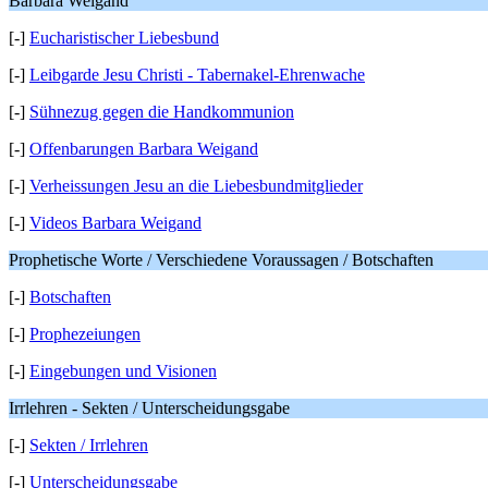
Barbara Weigand
[-]
Eucharistischer Liebesbund
[-]
Leibgarde Jesu Christi - Tabernakel-Ehrenwache
[-]
Sühnezug gegen die Handkommunion
[-]
Offenbarungen Barbara Weigand
[-]
Verheissungen Jesu an die Liebesbundmitglieder
[-]
Videos Barbara Weigand
Prophetische Worte / Verschiedene Voraussagen / Botschaften
[-]
Botschaften
[-]
Prophezeiungen
[-]
Eingebungen und Visionen
Irrlehren - Sekten / Unterscheidungsgabe
[-]
Sekten / Irrlehren
[-]
Unterscheidungsgabe