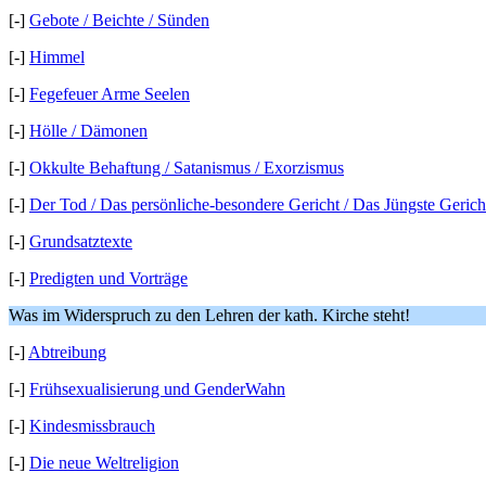
[-]
Gebote / Beichte / Sünden
[-]
Himmel
[-]
Fegefeuer Arme Seelen
[-]
Hölle / Dämonen
[-]
Okkulte Behaftung / Satanismus / Exorzismus
[-]
Der Tod / Das persönliche-besondere Gericht / Das Jüngste Gerich
[-]
Grundsatztexte
[-]
Predigten und Vorträge
Was im Widerspruch zu den Lehren der kath. Kirche steht!
[-]
Abtreibung
[-]
Frühsexualisierung und GenderWahn
[-]
Kindesmissbrauch
[-]
Die neue Weltreligion