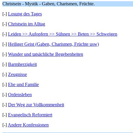
Christsein - Mystik - Gaben, Charismen, Früchte.
[-]
Losung des Tages
[-]
Christsein im Alltag
[-]
Leiden >> Aufopfern >> Sühnen >> Beten >> Schweigen
[-]
Heiliger Geist (Gaben, Charismen, Früchte usw)
[-]
Wunder und tatsächliche Begebenheiten
[-]
Barmherzigkeit
[-]
Zeugnisse
[-]
Ehe und Familie
[-]
Ordensleben
[-]
Der Weg zur Vollkommenheit
[-]
Evangelisch Reformiert
[-]
Andere Konfessionen