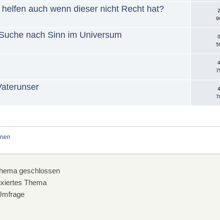
 helfen auch wenn dieser nicht Recht hat?
2
9
er Suche nach Sinn im Universum
0
5
4
7
Vaterunser
4
7
onen
hema geschlossen
xiertes Thema
mfrage