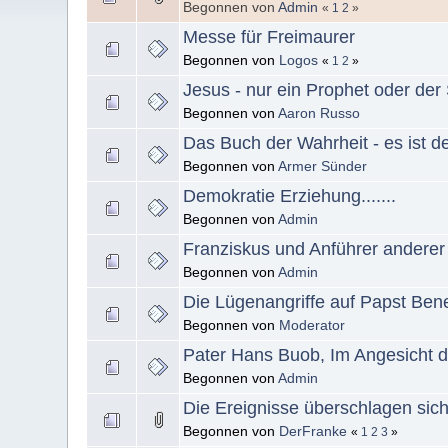
Begonnen von
Admin
«
1
2
»
Messe für Freimaurer
Begonnen von
Logos
«
1
2
»
Jesus - nur ein Prophet oder de
Begonnen von
Aaron Russo
Das Buch der Wahrheit - es ist defi
Begonnen von
Armer Sünder
Demokratie Erziehung.......
Begonnen von
Admin
Franziskus und Anführer anderer 
Begonnen von
Admin
Die Lügenangriffe auf Papst Bene
Begonnen von
Moderator
Pater Hans Buob, Im Angesicht d
Begonnen von
Admin
Die Ereignisse überschlagen sic
Begonnen von
DerFranke
«
1
2
3
»