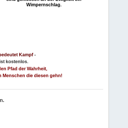
Wimpernschlag.
bedeutet Kampf
-
 ist kostenlos
.
den Pfad der Wahrheit,
an Menschen die diesen gehn!
n.