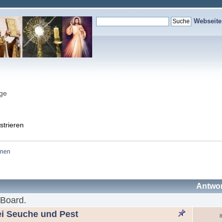
Webseit
nge
strieren
onen
Antwo
 Board.
ei Seuche und Pest
8