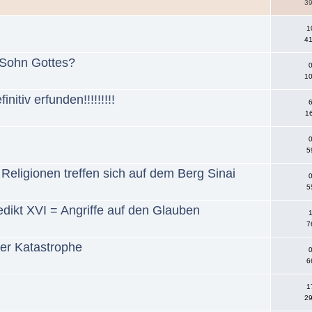
39
1
41
r Sohn Gottes?
0
10
nitiv erfunden!!!!!!!!!
6
16
0
5
Religionen treffen sich auf dem Berg Sinai
0
5
dikt XVI = Angriffe auf den Glauben
1
7
er Katastrophe
0
6
h
1
29