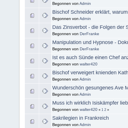
Begonnen von
Admin
Bischof Schneider erklärt, warum
Begonnen von
Admin
Das Zinsverbot - die Folgen der 
Begonnen von
DerFranke
Manipulation und Hypnose - Dok
Begonnen von
DerFranke
Ist es auch Sünde einen Chef a
Begonnen von
walter420
Bischof verweigert knienden Kat
Begonnen von
Admin
Wunderschön gesungenes Ave Mari
Begonnen von
Admin
Muss ich wirklich Isiskämpfer lie
Begonnen von
walter420
«
1
2
»
Sakrilegien in Frankreich
Begonnen von
Admin