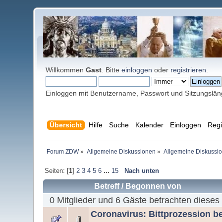
Willkommen
Gast
. Bitte
einloggen
oder
registrieren
.
Einloggen mit Benutzername, Passwort und Sitzungslä
Übersicht
Hilfe
Suche
Kalender
Einloggen
Regi
Forum ZDW
»
Allgemeine Diskussionen
»
Allgemeine Diskussi
Seiten: [
1
]
2
3
4
5
6
...
15
Nach unten
Betreff
/
Begonnen von
0 Mitglieder und 6 Gäste betrachten dieses
Coronavirus: Bittprozession b