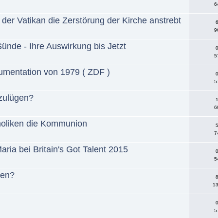
6
 der Vatikan die Zerstörung der Kirche anstrebt
6
9
Sünde - Ihre Auswirkung bis Jetzt
0
5
umentation von 1979 ( ZDF )
0
5
nzulügen?
1
6
holiken die Kommunion
5
7
a bei Britain's Got Talent 2015
0
5
ben?
8
13
0
5