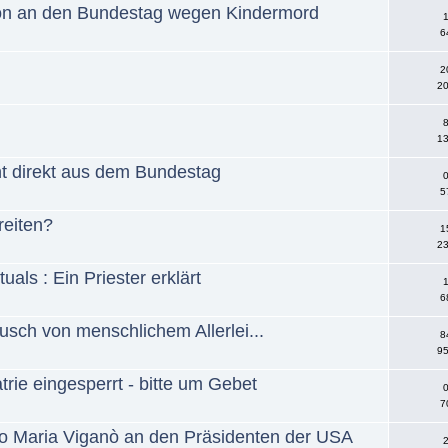
tion an den Bundestag wegen Kindermord
1
6
2
20
8
13
ht direkt aus dem Bundestag
0
5
reiten?
1
23
als : Ein Priester erklärt
1
6
usch von menschlichem Allerlei...
8
95
atrie eingesperrt - bitte um Gebet
0
7
rlo Maria Viganò an den Präsidenten der USA
2