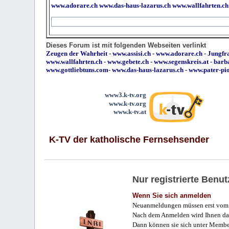
www.adorare.ch
www.das-haus-lazarus.ch
www.wallfahrten.ch
Dieses Forum ist mit folgenden Webseiten verlinkt
Zeugen der Wahrheit
-
www.assisi.ch
-
www.adorare.ch
-
Jungfra
www.wallfahrten.ch
-
www.gebete.ch
-
www.segenskreis.at
-
barb
www.gottliebtuns.com
-
www.das-haus-lazarus.ch
-
www.pater-pi
www3.k-tv.org
www.k-tv.org
www.k-tv.at
K-TV der katholische Fernsehsender
Nur registrierte Ben
Wenn Sie sich anmelden
Neuanmeldungen müssen erst vom 
Nach dem Anmelden wird Ihnen das
Dann können sie sich unter Membe