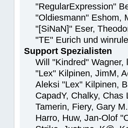
"RegularExpression" B
"Oldiesmann" Eshom, M
"[SiNaN]" Eser, Theodor
"TE" Eurich und winrul
Support Spezialisten
Will "Kindred" Wagner, 
"Lex" Kilpinen, JimM, A
Aleksi "Lex" Kilpinen, 
CapadY, Chalky, Chas 
Tamerin, Fiery, Gary M
Harro, Huw, Jan-Olof "