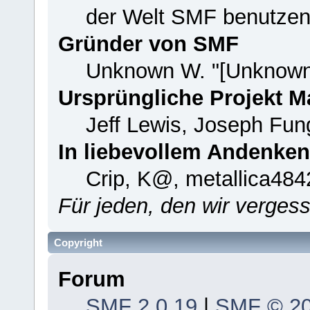
der Welt SMF benutzen
Gründer von SMF
Unknown W. "[Unknown
Ursprüngliche Projekt 
Jeff Lewis, Joseph Fu
In liebevollem Andenken
Crip, K@, metallica484
Für jeden, den wir verge
Copyright
Forum
SMF 2.0.19
|
SMF © 2