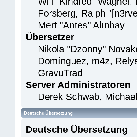
Will "Kindred" Wagner,
Forsberg, Ralph "[n3rv
Mert "Antes" Alınbay
Übersetzer
Nikola "Dzonny" Novako
Domínguez, m4z, Relya
GravuTrad
Server Administratoren
Derek Schwab, Michael
Deutsche Übersetzung
Deutsche Übersetzung