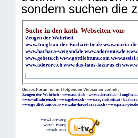
sondern suchen die z
Suche in den kath. Webseiten von:
Zeugen der Wahrheit
www.Jungfrau-der-Eucharistie.de
www.maria-die
www.barbara-weigand.de
www.adoremus.de
www.
www.gebete.ch
www.gottliebtuns.com
www.assisi.
www.adorare.ch
www.das-haus-lazarus.ch
www.wa
Dieses Forum ist mit folgenden Webseiten verlinkt
Zeugen der Wahrheit
-
www.assisi.ch
-
www.adorare.ch
-
Jungfrau.d
www.wallfahrten.ch
-
www.gebete.ch
-
www.segenskreis.at
-
barbara
www.gottliebtuns.com
-
www.das-haus-lazarus.ch
-
www.pater-pio.de
www3.k-tv.org
www.k-tv.org
www.k-tv.at