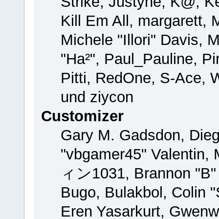
Strike, Justyne, K@, Ke
Kill Em All, margarett,
Michele "Illori" Davis, 
"Ha²", Paul_Pauline, P
Pitti, RedOne, S-Ace,
und ziycon
Customizer
Gary M. Gadsdon, Dieg
"vbgamer45" Valentin, 
ィン1031, Brannon "B" H
Bugo, Bulakbol, Colin 
Eren Yasarkurt, Gwenw