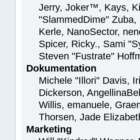
Jerry, Joker™, Kays, Ki
"SlammedDime" Zuba, 
Kerle, NanoSector, nend
Spicer, Ricky., Sami "
Steven "Fustrate" Hoff
Dokumentation
Michele "Illori" Davis, 
Dickerson, AngellinaBel
Willis, emanuele, Gra
Thorsen, Jade Elizabet
Marketing