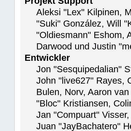
Projekt Support
Aleksi "Lex" Kilpinen, M
"Suki" González, Will 
"Oldiesmann" Eshom, 
Darwood und Justin "me
Entwickler
Jon "Sesquipedalian" St
John "live627" Rayes,
Bulen, Norv, Aaron van
"Bloc" Kristiansen, Co
Jan "Compuart" Visser
Juan "JayBachatero" H