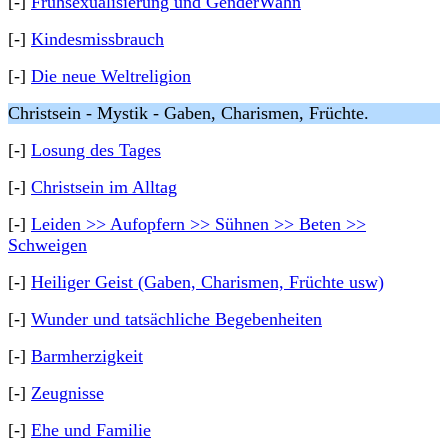
[-]
Frühsexualisierung und GenderWahn
[-]
Kindesmissbrauch
[-]
Die neue Weltreligion
Christsein - Mystik - Gaben, Charismen, Früchte.
[-]
Losung des Tages
[-]
Christsein im Alltag
[-]
Leiden >> Aufopfern >> Sühnen >> Beten >>
Schweigen
[-]
Heiliger Geist (Gaben, Charismen, Früchte usw)
[-]
Wunder und tatsächliche Begebenheiten
[-]
Barmherzigkeit
[-]
Zeugnisse
[-]
Ehe und Familie