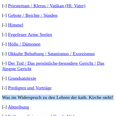
[-]
Priestertum / Klerus / Vatikan (Hl. Vater)
[-]
Gebote / Beichte / Sünden
[-]
Himmel
[-]
Fegefeuer Arme Seelen
[-]
Hölle / Dämonen
[-]
Okkulte Behaftung / Satanismus / Exorzismus
[-]
Der Tod / Das persönliche-besondere Gericht / Das
Jüngste Gericht
[-]
Grundsatztexte
[-]
Predigten und Vorträge
Was im Widerspruch zu den Lehren der kath. Kirche steht!
[-]
Abtreibung