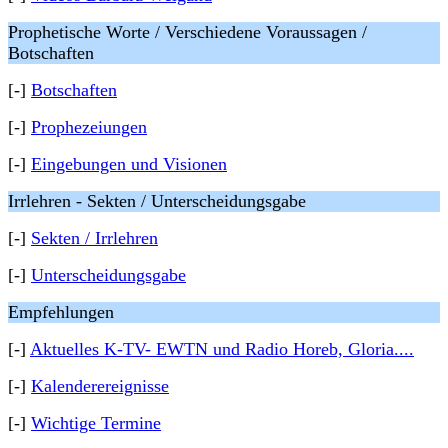
Prophetische Worte / Verschiedene Voraussagen /
Botschaften
[-]
Botschaften
[-]
Prophezeiungen
[-]
Eingebungen und Visionen
Irrlehren - Sekten / Unterscheidungsgabe
[-]
Sekten / Irrlehren
[-]
Unterscheidungsgabe
Empfehlungen
[-]
Aktuelles K-TV- EWTN und Radio Horeb, Gloria....
[-]
Kalenderereignisse
[-]
Wichtige Termine