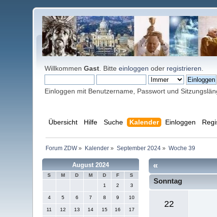
Willkommen
Gast
. Bitte
einloggen
oder
registrieren
.
Einloggen mit Benutzername, Passwort und Sitzungslä
Übersicht
Hilfe
Suche
Kalender
Einloggen
Regi
Forum ZDW
»
Kalender
»
September 2024
»
Woche 39
«
August 2024
S
M
D
M
D
F
S
Sonntag
1
2
3
4
5
6
7
8
9
10
22
11
12
13
14
15
16
17