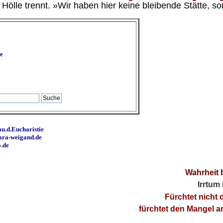
ölle trennt. »Wir haben hier keine bleibende Stätte, so
e
u.d.Eucharistie
ara-weigand.de
o.de
Wahrheit 
Irrtum
Fürchtet nicht 
fürchtet den Mangel 