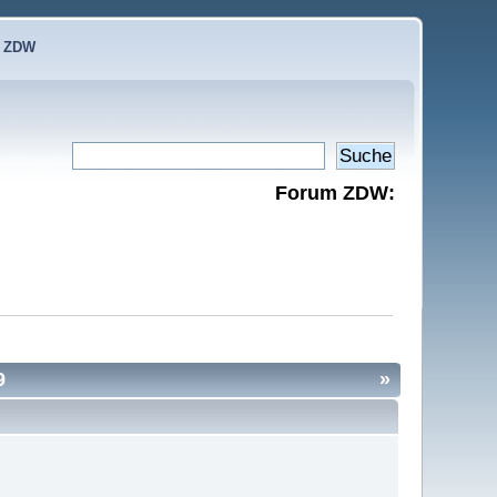
e ZDW
Forum ZDW:
9
»