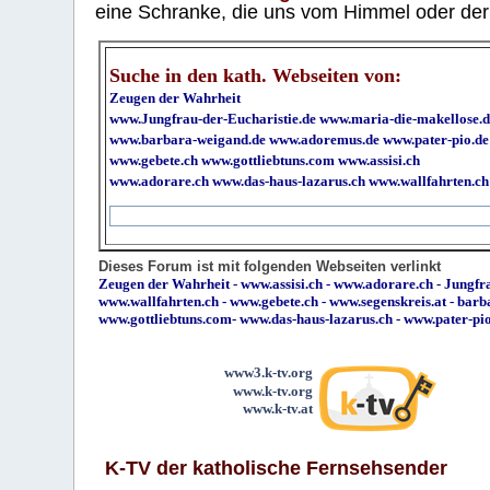
eine Schranke, die uns vom Himmel oder der H
Suche in den kath. Webseiten von:
Zeugen der Wahrheit
www.Jungfrau-der-Eucharistie.de
www.maria-die-makellose.d
www.barbara-weigand.de
www.adoremus.de
www.pater-pio.de
www.gebete.ch
www.gottliebtuns.com
www.assisi.ch
www.adorare.ch
www.das-haus-lazarus.ch
www.wallfahrten.ch
Dieses Forum ist mit folgenden Webseiten verlinkt
Zeugen der Wahrheit
-
www.assisi.ch
-
www.adorare.ch
-
Jungfra
www.wallfahrten.ch
-
www.gebete.ch
-
www.segenskreis.at
-
barb
www.gottliebtuns.com
-
www.das-haus-lazarus.ch
-
www.pater-pi
www3.k-tv.org
www.k-tv.org
www.k-tv.at
K-TV der katholische Fernsehsender