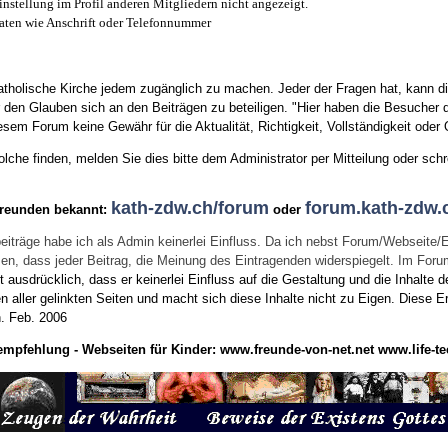
instellung im Profil anderen Mitgliedern nicht angezeigt.
aten wie Anschrift oder Telefonnummer
tholische Kirche jedem zugänglich zu machen. Jeder der Fragen hat, kann di
den Glauben sich an den Beiträgen zu beteiligen. "Hier haben die Besucher d
sem Forum keine Gewähr für die Aktualität, Richtigkeit, Vollständigkeit oder Q
he finden, melden Sie dies bitte dem Administrator per Mitteilung oder schr
kath-zdw.ch/forum
forum.kath-zdw.
Freunden bekannt:
oder
eiträge habe ich als Admin keinerlei Einfluss. Da ich nebst Forum/Webseite/
wissen, dass jeder Beitrag, die Meinung des Eintragenden widerspiegelt. Im Fo
usdrücklich, dass er keinerlei Einfluss auf die Gestaltung und die Inhalte d
en aller gelinkten Seiten und macht sich diese Inhalte nicht zu Eigen.
Diese Er
n.
Feb. 2006
empfehlung - Webseiten für Kinder:
www.freunde-von-net.net
www.life-te