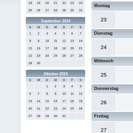
18
19
20
21
22
23
24
Montag
25
26
27
28
29
30
31
23
September 2024
S
M
D
M
D
F
S
Dienstag
1
2
3
4
5
6
7
8
9
10
11
12
13
14
24
15
16
17
18
19
20
21
22
23
24
25
26
27
28
Mittwoch
29
30
Oktober 2024
25
S
M
D
M
D
F
S
1
2
3
4
5
Donnerstag
6
7
8
9
10
11
12
13
14
15
16
17
18
19
26
20
21
22
23
24
25
26
Freitag
27
28
29
30
31
27