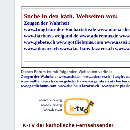
Suche in den kath. Webseiten von:
Zeugen der Wahrheit
www.Jungfrau-der-Eucharistie.de
www.maria-die
www.barbara-weigand.de
www.adoremus.de
www.
www.gebete.ch
www.gottliebtuns.com
www.assisi.
www.adorare.ch
www.das-haus-lazarus.ch
www.wa
Dieses Forum ist mit folgenden Webseiten verlinkt
Zeugen der Wahrheit
-
www.assisi.ch
-
www.adorare.ch
-
Jungfrau.d
www.wallfahrten.ch
-
www.gebete.ch
-
www.segenskreis.at
-
barbara
www.gottliebtuns.com
-
www.das-haus-lazarus.ch
-
www.pater-pio.de
www3.k-tv.org
www.k-tv.org
www.k-tv.at
K-TV der katholische Fernsehsender