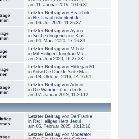
am 11. Januar 2019, 10:06:31
Letzter Beitrag
von
Beatebali
träge
in
Re: Unauflöslichkeit der...
emen
am 06. Juli 2020, 11:25:37
Letzter Beitrag
von
Ayana
träge
in
Suche dringend eine Klos...
emen
am 04. März 2020, 17:16:34
Letzter Beitrag
von
M Lutz
räge
in
Mit Heiligen Jungfrau Ma...
men
am 25. Juni 2020, 16:27:23
Letzter Beitrag
von
Hildegard51
träge
in
Antw:Die Dunkle Seite Ma...
men
am 09. Oktober 2016, 14:16:54
Letzter Beitrag
von
Admin
träge
in
Die Wahrheit über den Is...
emen
am 07. Januar 2019, 11:20:12
Letzter Beitrag
von
DerFranke
iträge
in
Re: Heiliges Herz Jesu!
emen
am 05. Februar 2025, 10:12:16
Letzter Beitrag
von
Moderator
träge