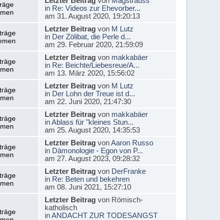
Letzter Beitrag
von
Magstrauss
träge
in
Re: Videos zur Ehevorber...
emen
am 31. August 2020, 19:20:13
Letzter Beitrag
von
M Lutz
träge
in
Der Zölibat, die Perle d...
emen
am 29. Februar 2020, 21:59:09
Letzter Beitrag
von
makkabäer
träge
in
Re: Beichte/Liebesreue/A...
emen
am 13. März 2020, 15:56:02
Letzter Beitrag
von
M Lutz
träge
in
Der Lohn der Treue ist d...
emen
am 22. Juni 2020, 21:47:30
Letzter Beitrag
von
makkabäer
träge
in
Ablass für "kleines Stun...
emen
am 25. August 2020, 14:35:53
Letzter Beitrag
von
Aaron Russo
träge
in
Dämonologie - Egon von P...
emen
am 27. August 2023, 09:28:32
Letzter Beitrag
von
DerFranke
träge
in
Re: Beten und bekehren
emen
am 08. Juni 2021, 15:27:10
Letzter Beitrag
von Römisch-
katholisch
träge
in
ANDACHT ZUR TODESANGST
emen