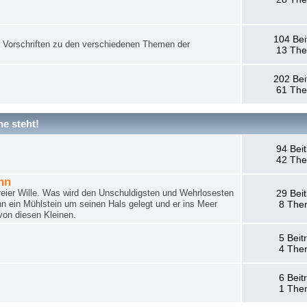
104 Bei
nd Vorschriften zu den verschiedenen Themen der
13 Th
202 Bei
61 Th
e steht!
94 Bei
42 Th
hn
reier Wille. Was wird den Unschuldigsten und Wehrlosesten
29 Bei
n ein Mühlstein um seinen Hals gelegt und er ins Meer
8 The
von diesen Kleinen.
5 Beit
4 The
6 Beit
1 The