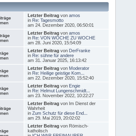
Letzter Beitrag
von
amos
iträge
in
Re: Tagesmotto
emen
am 24. Dezember 2020, 06:50:01
Letzter Beitrag
von
amos
träge
in
Re: VON WOCHE ZU WOCHE
emen
am 28. Juni 2020, 15:54:09
Letzter Beitrag
von
DerFranke
träge
in
Re: sühne für andere
emen
am 31. Januar 2025, 16:13:42
Letzter Beitrag
von
Moderator
träge
in
Re: Heilige geistige Kom...
emen
am 22. Dezember 2020, 15:52:40
Letzter Beitrag
von
Engie
träge
in
Re: Helmut Lungenschmidt...
emen
am 23. November 2022, 10:22:27
Letzter Beitrag
von Im Dienst der
Wahrheit
iträge
in
Zum Schutz für diese End...
emen
am 29. Mai 2019, 20:02:02
Letzter Beitrag
von Römisch-
katholisch
träge
in
ICH WAR FREIMAURER
emen