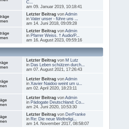
C...
am 09. Januar 2019, 10:18:41
Letzter Beitrag
von
Admin
träge
in
Vater unser - führe uns ...
emen
am 14. Juni 2018, 09:09:28
Letzter Beitrag
von
Admin
träge
in
Pfarrer Weiss. † Audio/P...
emen
am 16. August 2023, 09:59:16
Letzter Beitrag
von
M Lutz
träge
in
Das Leben schützen durch...
emen
am 07. August 2021, 17:26:43
Letzter Beitrag
von
Admin
träge
in
Xavier Naidoo weint um u...
men
am 02. April 2020, 18:23:11
Letzter Beitrag
von
Admin
räge
in
Pädogate Deutschland: Co...
men
am 24. Juni 2020, 10:53:30
Letzter Beitrag
von
DerFranke
räge
in
Re: Die neue Weltreligi...
men
am 14. November 2017, 08:58:07