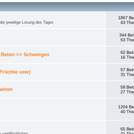
1867 Be
die jeweilige Losung des Tages
43 Th
344 Bei
53 Th
62 Bei
 Beten >> Schweigen
16 Th
57 Bei
 Früchte usw)
31 Th
58 Bei
eiten
27 Th
1204 Be
40 Th
65 Bei
 veröffentlichen.
21 Th