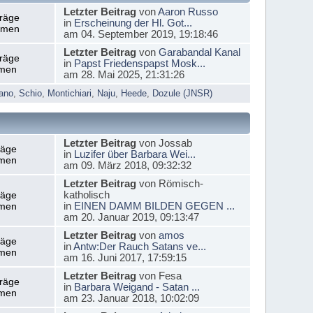
Letzter Beitrag
von
Aaron Russo
träge
in
Erscheinung der Hl. Got...
emen
am 04. September 2019, 19:18:46
Letzter Beitrag
von
Garabandal Kanal
träge
in
Papst Friedenspapst Mosk...
men
am 28. Mai 2025, 21:31:26
ano
,
Schio
,
Montichiari
,
Naju
,
Heede
,
Dozule (JNSR)
Letzter Beitrag
von Jossab
räge
in
Luzifer über Barbara Wei...
men
am 09. März 2018, 09:32:32
Letzter Beitrag
von Römisch-
katholisch
räge
in
EINEN DAMM BILDEN GEGEN ...
men
am 20. Januar 2019, 09:13:47
Letzter Beitrag
von
amos
räge
in
Antw:Der Rauch Satans ve...
men
am 16. Juni 2017, 17:59:15
Letzter Beitrag
von Fesa
träge
in
Barbara Weigand - Satan ...
men
am 23. Januar 2018, 10:02:09