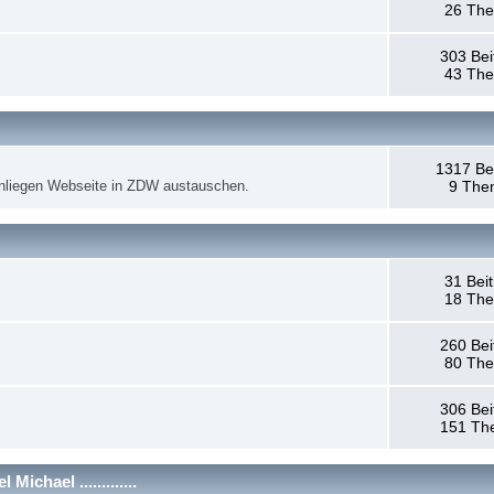
26 Th
303 Bei
43 Th
1317 Be
anliegen Webseite in ZDW austauschen.
9 The
31 Bei
18 Th
260 Bei
80 Th
306 Bei
151 Th
chael .............