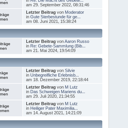
in
Re: Die Macht des Gebete...
emen
am 29. September 2022, 08:31:46
Letzter Beitrag
von
Moderator
träge
in
Gute Sterbestunde für ge...
emen
am 08. Juni 2021, 15:38:24
Letzter Beitrag
von
Aaron Russo
iträge
in
Re: Gebete-Sammlung (Bib...
men
am 21. Mai 2024, 19:54:09
Letzter Beitrag
von
Silvie
träge
in
Unbegreifliche Erlebnisb...
emen
am 18. Dezember 2019, 22:18:44
Letzter Beitrag
von
M Lutz
träge
in
Das Schweigen Mariens du...
emen
am 29. Juli 2020, 21:34:55
Letzter Beitrag
von
M Lutz
träge
in
Heiliger Pater Maximilia...
emen
am 14. August 2021, 14:21:09