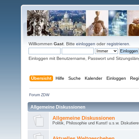
Willkommen
Gast
. Bitte
einloggen
oder
registrieren
.
Einloggen mit Benutzername, Passwort und Sitzungslä
Übersicht
Hilfe
Suche
Kalender
Einloggen
Regi
Forum ZDW
Allgemeine Diskussionen
Allgemeine Diskussionen
Politik, Philosophie und Kunst! u.s.w. Diskutier
Aktuelles Weltgeschehen