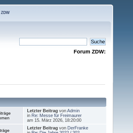
e ZDW
Forum ZDW:
Letzter Beitrag
von
Admin
iträge
in
Re: Messe für Freimaurer
emen
am 15. März 2026, 18:20:00
Letzter Beitrag
von
DerFranke
träge
in
Re: Die Jahre 2022 / 202...