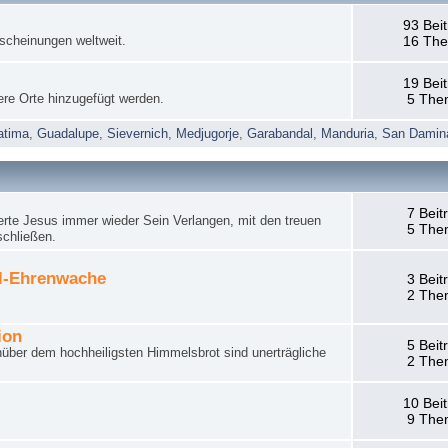
93 Bei
rscheinungen weltweit.
16 Th
19 Bei
ere Orte hinzugefügt werden.
5 The
atima
,
Guadalupe
,
Sievernich
,
Medjugorje
,
Garabandal
,
Manduria
,
San Damin
7 Beit
rte Jesus immer wieder Sein Verlangen, mit den treuen
5 The
schließen.
el-Ehrenwache
3 Beit
2 The
ion
5 Beit
nüber dem hochheiligsten Himmelsbrot sind unerträgliche
2 The
10 Bei
9 The