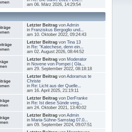
emen
am 06. März 2026, 14:29:54
Letzter Beitrag
von
Admin
iträge
in
Franziskus Bergoglio und...
emen
am 10. Oktober 2022, 09:24:43
Letzter Beitrag
von
Tina 13
iträge
in
Re: "Katechese, denn ein...
emen
am 02. August 2026, 08:44:52
Letzter Beitrag
von
Moderator
träge
in
Novene von Pompei ( Gla...
men
am 29. September 2022, 08:18:18
Letzter Beitrag
von
Adoramus te
Christe
iträge
in
Re: Licht aus der Quelle...
emen
am 16. April 2025, 21:19:11
Letzter Beitrag
von
DerFranke
träge
in
Re: Ist diese Sünde verg...
emen
am 24. Oktober 2021, 13:40:02
Letzter Beitrag
von
Admin
träge
in
Maria-Sühne-Samstag 07.0...
emen
am 09. September 2024, 09:07:51