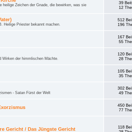
 Kirche
39 Bei
 heilige Zeichen der Gnade, die bewirken, was sie
12 Th
Vater)
512 Bei
. Heilige Priester bekannt machen.
196 Th
167 Bei
55 Th
120 Bei
d Wirken der himmlischen Mächte.
28 Th
105 Bei
35 Th
302 Bei
zismen - Satan Fürst der Welt
49 Th
450 Bei
 Exorzismus
77 Th
118 Bei
re Gericht / Das Jüngste Gericht
28 Th