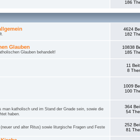
186 Th
llgemein
4624 Be
t.
182 Th
hen Glauben
10838 Be
tholischen Glauben behandelt!
185 Th
11 Bei
8 The
1009 Be
100 Th
364 Bei
man katholisch und im Stand der Gnade sein, sowie die
54 Th
htet haben.
252 Bei
neuer und alter Ritus) sowie liturgische Fragen und Feste
81 Th