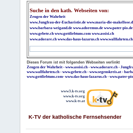
Suche in den kath. Webseiten von:
Zeugen der Wahrheit
www.Jungfrau-der-Eucharistie.de
www.maria-die-makellose.d
www.barbara-weigand.de
www.adoremus.de
www.pater-pio.de
www.gebete.ch
www.gottliebtuns.com
www.assisi.ch
www.adorare.ch
www.das-haus-lazarus.ch
www.wallfahrten.ch
Dieses Forum ist mit folgenden Webseiten verlinkt
Zeugen der Wahrheit
-
www.assisi.ch
-
www.adorare.ch
-
Jungfra
www.wallfahrten.ch
-
www.gebete.ch
-
www.segenskreis.at
-
barb
www.gottliebtuns.com
-
www.das-haus-lazarus.ch
-
www.pater-pi
www3.k-tv.org
www.k-tv.org
www.k-tv.at
K-TV der katholische Fernsehsender