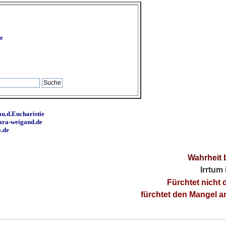
e
u.d.Eucharistie
ara-weigand.de
o.de
Wahrheit 
Irrtum
Fürchtet nicht 
fürchtet den Mangel 