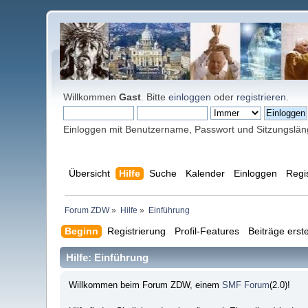
Willkommen
Gast
. Bitte
einloggen
oder
registrieren
.
Einloggen mit Benutzername, Passwort und Sitzungslä
Übersicht
Hilfe
Suche
Kalender
Einloggen
Regi
Forum ZDW
»
Hilfe
»
Einführung
Beginn
Registrierung
Profil-Features
Beiträge erste
Hilfe: Einführung
Willkommen beim Forum ZDW, einem
SMF Forum
(2.0)!