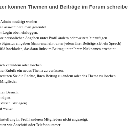
utzer können Themen und Beiträge im Forum schreibe
Admin bestätigt werden
 Passwort per Email gesendet.
r Login oben einloggen.
e persönlichen Angaben unter Profil ändern oder weitere hinzufügen.
e Signatur eingeben (dann erscheint unter jedem Ihrer Beiträge z.B. ein Spruch)
 Bild hochladen, das dann links im Beitrag unter Ihrem Nicknamen erscheint.
ich verändern oder löschen.
iner Rubrik ein neues Thema zu verfassen.
esitzen Sie die Rechte, Ihren Beitrag zu ändern oder das Thema zu löschen.
Mitglieder.
zten Besuch.
trägen.
(Versch. Vorlagen)
t weiter
instellung im Profil anderen Mitgliedern nicht angezeigt.
aten wie Anschrift oder Telefonnummer