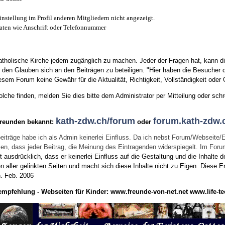
instellung im Profil anderen Mitgliedern nicht angezeigt.
aten wie Anschrift oder Telefonnummer
tholische Kirche jedem zugänglich zu machen. Jeder der Fragen hat, kann di
den Glauben sich an den Beiträgen zu beteiligen. "Hier haben die Besucher d
sem Forum keine Gewähr für die Aktualität, Richtigkeit, Vollständigkeit oder Q
he finden, melden Sie dies bitte dem Administrator per Mitteilung oder schr
kath-zdw.ch/forum
forum.kath-zdw.
Freunden bekannt:
oder
eiträge habe ich als Admin keinerlei Einfluss. Da ich nebst Forum/Webseite/
wissen, dass jeder Beitrag, die Meinung des Eintragenden widerspiegelt. Im Fo
usdrücklich, dass er keinerlei Einfluss auf die Gestaltung und die Inhalte d
en aller gelinkten Seiten und macht sich diese Inhalte nicht zu Eigen.
Diese Er
n.
Feb. 2006
empfehlung - Webseiten für Kinder:
www.freunde-von-net.net
www.life-te