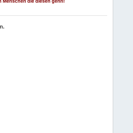
an Menschen die diesen gehn!
n.