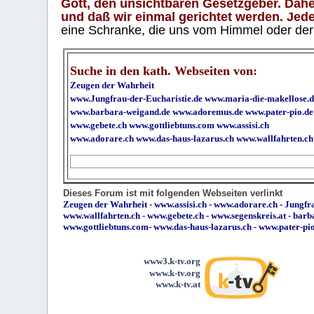
Gott, den unsichtbaren Gesetzgeber. Daher
und daß wir einmal gerichtet werden. Jeder
eine Schranke, die uns vom Himmel oder der H
Suche in den kath. Webseiten von:
Zeugen der Wahrheit
www.Jungfrau-der-Eucharistie.de
www.maria-die-makellose.d
www.barbara-weigand.de
www.adoremus.de
www.pater-pio.de
www.gebete.ch
www.gottliebtuns.com
www.assisi.ch
www.adorare.ch
www.das-haus-lazarus.ch
www.wallfahrten.ch
Dieses Forum ist mit folgenden Webseiten verlinkt
Zeugen der Wahrheit
-
www.assisi.ch
-
www.adorare.ch
-
Jungfra
www.wallfahrten.ch
-
www.gebete.ch
-
www.segenskreis.at
-
barb
www.gottliebtuns.com
-
www.das-haus-lazarus.ch
-
www.pater-pi
www3.k-tv.org
www.k-tv.org
www.k-tv.at