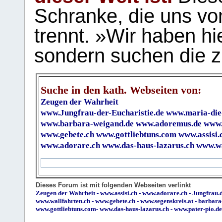
Schranke, die uns vo
trennt. »Wir haben hi
sondern suchen die z
Suche in den kath. Webseiten von:
Zeugen der Wahrheit
www.Jungfrau-der-Eucharistie.de
www.maria-die
www.barbara-weigand.de
www.adoremus.de
www.
www.gebete.ch
www.gottliebtuns.com
www.assisi.
www.adorare.ch
www.das-haus-lazarus.ch
www.wa
Dieses Forum ist mit folgenden Webseiten verlinkt
Zeugen der Wahrheit
-
www.assisi.ch
-
www.adorare.ch
-
Jungfrau.d
www.wallfahrten.ch
-
www.gebete.ch
-
www.segenskreis.at
-
barbara
www.gottliebtuns.com
-
www.das-haus-lazarus.ch
-
www.pater-pio.de