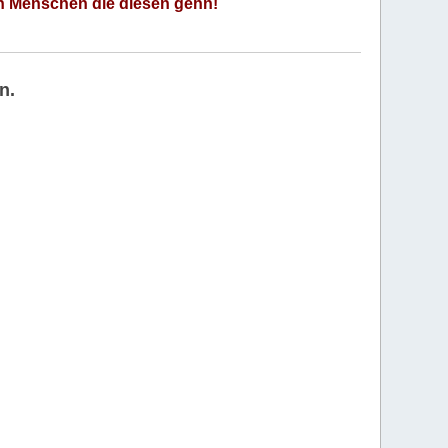
an Menschen die diesen gehn!
n.