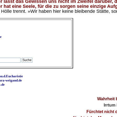
 lässt das Gewissen uns nicht im Zweifel darüber, d
 hat eine Seele, für die zu sorgen seine einzige Aufg
ölle trennt. »Wir haben hier keine bleibende Stätte, so
e
u.d.Eucharistie
ara-weigand.de
o.de
Wahrheit 
Irrtum
Fürchtet nicht 