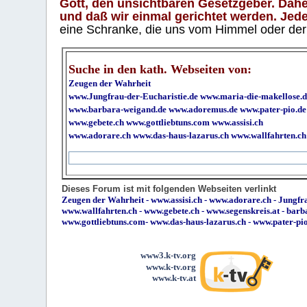
Gott, den unsichtbaren Gesetzgeber. Daher
und daß wir einmal gerichtet werden. Jeder
eine Schranke, die uns vom Himmel oder der H
Suche in den kath. Webseiten von:
Zeugen der Wahrheit
www.Jungfrau-der-Eucharistie.de
www.maria-die-makellose.d
www.barbara-weigand.de
www.adoremus.de
www.pater-pio.de
www.gebete.ch
www.gottliebtuns.com
www.assisi.ch
www.adorare.ch
www.das-haus-lazarus.ch
www.wallfahrten.ch
Dieses Forum ist mit folgenden Webseiten verlinkt
Zeugen der Wahrheit
-
www.assisi.ch
-
www.adorare.ch
-
Jungfra
www.wallfahrten.ch
-
www.gebete.ch
-
www.segenskreis.at
-
barb
www.gottliebtuns.com
-
www.das-haus-lazarus.ch
-
www.pater-pi
www3.k-tv.org
www.k-tv.org
www.k-tv.at