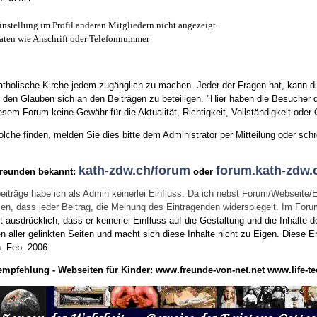
instellung im Profil anderen Mitgliedern nicht angezeigt.
aten wie Anschrift oder Telefonnummer
tholische Kirche jedem zugänglich zu machen. Jeder der Fragen hat, kann di
den Glauben sich an den Beiträgen zu beteiligen. "Hier haben die Besucher d
sem Forum keine Gewähr für die Aktualität, Richtigkeit, Vollständigkeit oder Q
he finden, melden Sie dies bitte dem Administrator per Mitteilung oder schr
kath-zdw.ch/forum
forum.kath-zdw.
Freunden bekannt:
oder
eiträge habe ich als Admin keinerlei Einfluss. Da ich nebst Forum/Webseite/
wissen, dass jeder Beitrag, die Meinung des Eintragenden widerspiegelt. Im Fo
usdrücklich, dass er keinerlei Einfluss auf die Gestaltung und die Inhalte d
en aller gelinkten Seiten und macht sich diese Inhalte nicht zu Eigen.
Diese Er
n.
Feb. 2006
empfehlung - Webseiten für Kinder:
www.freunde-von-net.net
www.life-te