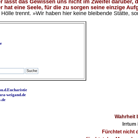
 lässt das Gewissen uns nicht im Zweifel darüber, d
 hat eine Seele, für die zu sorgen seine einzige Aufg
ölle trennt. »Wir haben hier keine bleibende Stätte, so
e
u.d.Eucharistie
ara-weigand.de
o.de
Wahrheit 
Irrtum
Fürchtet nicht 