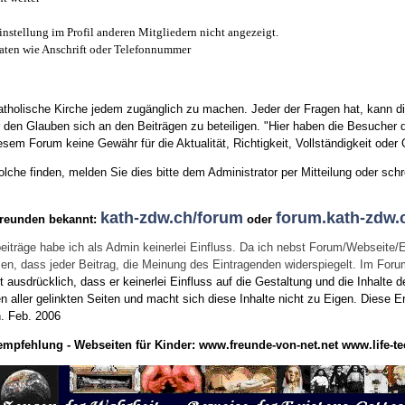
instellung im Profil anderen Mitgliedern nicht angezeigt.
aten wie Anschrift oder Telefonnummer
tholische Kirche jedem zugänglich zu machen. Jeder der Fragen hat, kann di
den Glauben sich an den Beiträgen zu beteiligen. "Hier haben die Besucher d
sem Forum keine Gewähr für die Aktualität, Richtigkeit, Vollständigkeit oder Q
he finden, melden Sie dies bitte dem Administrator per Mitteilung oder schr
kath-zdw.ch/forum
forum.kath-zdw.
Freunden bekannt:
oder
eiträge habe ich als Admin keinerlei Einfluss. Da ich nebst Forum/Webseite/
wissen, dass jeder Beitrag, die Meinung des Eintragenden widerspiegelt. Im Fo
usdrücklich, dass er keinerlei Einfluss auf die Gestaltung und die Inhalte d
en aller gelinkten Seiten und macht sich diese Inhalte nicht zu Eigen.
Diese Er
n.
Feb. 2006
empfehlung - Webseiten für Kinder:
www.freunde-von-net.net
www.life-te