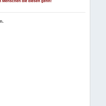
an Menschen die diesen gehn!
n.