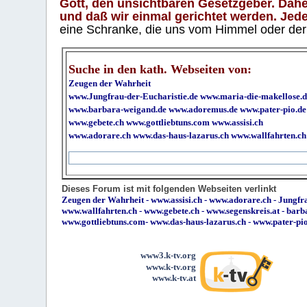
Gott, den unsichtbaren Gesetzgeber. Daher
und daß wir einmal gerichtet werden. Jeder
eine Schranke, die uns vom Himmel oder der H
Suche in den kath. Webseiten von:
Zeugen der Wahrheit
www.Jungfrau-der-Eucharistie.de
www.maria-die-makellose.d
www.barbara-weigand.de
www.adoremus.de
www.pater-pio.de
www.gebete.ch
www.gottliebtuns.com
www.assisi.ch
www.adorare.ch
www.das-haus-lazarus.ch
www.wallfahrten.ch
Dieses Forum ist mit folgenden Webseiten verlinkt
Zeugen der Wahrheit
-
www.assisi.ch
-
www.adorare.ch
-
Jungfra
www.wallfahrten.ch
-
www.gebete.ch
-
www.segenskreis.at
-
barb
www.gottliebtuns.com
-
www.das-haus-lazarus.ch
-
www.pater-pi
www3.k-tv.org
www.k-tv.org
www.k-tv.at