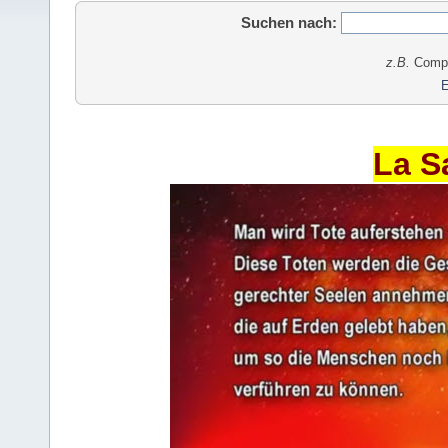
Suchen nach:
z.B.
Comput
E
La S