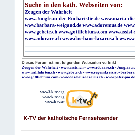
Suche in den kath. Webseiten von:
Zeugen der Wahrheit
www.Jungfrau-der-Eucharistie.de
www.maria-die
www.barbara-weigand.de
www.adoremus.de
www.
www.gebete.ch
www.gottliebtuns.com
www.assisi.
www.adorare.ch
www.das-haus-lazarus.ch
www.wa
Dieses Forum ist mit folgenden Webseiten verlinkt
Zeugen der Wahrheit
-
www.assisi.ch
-
www.adorare.ch
-
Jungfrau.d
www.wallfahrten.ch
-
www.gebete.ch
-
www.segenskreis.at
-
barbara
www.gottliebtuns.com
-
www.das-haus-lazarus.ch
-
www.pater-pio.de
www3.k-tv.org
www.k-tv.org
www.k-tv.at
K-TV der katholische Fernsehsender