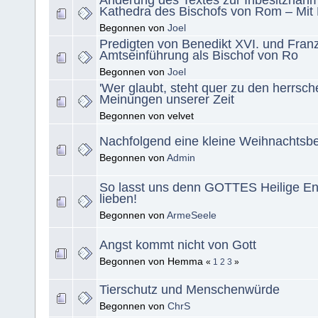
Änderung des Textes zur Inbesitznah
Kathedra des Bischofs von Rom – Mit
Begonnen von
Joel
Predigten von Benedikt XVI. und Franz
Amtseinführung als Bischof von Ro
Begonnen von
Joel
'Wer glaubt, steht quer zu den herrsc
Meinungen unserer Zeit
Begonnen von velvet
Nachfolgend eine kleine Weihnachtsb
Begonnen von
Admin
So lasst uns denn GOTTES Heilige Eng
lieben!
Begonnen von
ArmeSeele
Angst kommt nicht von Gott
Begonnen von Hemma
«
1
2
3
»
Tierschutz und Menschenwürde
Begonnen von
ChrS