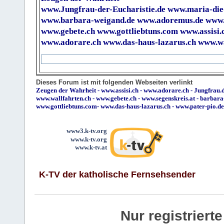
www.Jungfrau-der-Eucharistie.de
www.maria-die
www.barbara-weigand.de
www.adoremus.de
www.
www.gebete.ch
www.gottliebtuns.com
www.assisi.
www.adorare.ch
www.das-haus-lazarus.ch
www.wa
Dieses Forum ist mit folgenden Webseiten verlinkt
Zeugen der Wahrheit
-
www.assisi.ch
-
www.adorare.ch
-
Jungfrau.d
www.wallfahrten.ch
-
www.gebete.ch
-
www.segenskreis.at
-
barbara
www.gottliebtuns.com
-
www.das-haus-lazarus.ch
-
www.pater-pio.de
www3.k-tv.org
www.k-tv.org
www.k-tv.at
K-TV der katholische Fernsehsender
Nur registrier