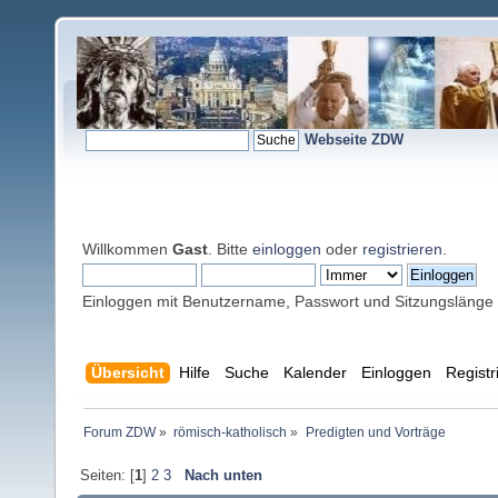
Webseite ZDW
Willkommen
Gast
. Bitte
einloggen
oder
registrieren
.
Einloggen mit Benutzername, Passwort und Sitzungslänge
Übersicht
Hilfe
Suche
Kalender
Einloggen
Registr
Forum ZDW
»
römisch-katholisch
»
Predigten und Vorträge
Seiten: [
1
]
2
3
Nach unten