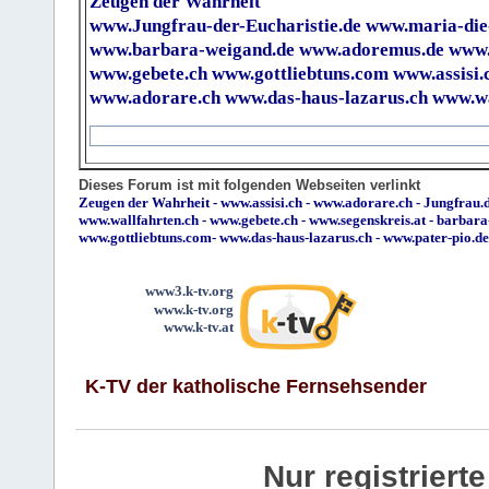
Zeugen der Wahrheit
www.Jungfrau-der-Eucharistie.de
www.maria-die
www.barbara-weigand.de
www.adoremus.de
www.
www.gebete.ch
www.gottliebtuns.com
www.assisi.
www.adorare.ch
www.das-haus-lazarus.ch
www.wa
Dieses Forum ist mit folgenden Webseiten verlinkt
Zeugen der Wahrheit
-
www.assisi.ch
-
www.adorare.ch
-
Jungfrau.d
www.wallfahrten.ch
-
www.gebete.ch
-
www.segenskreis.at
-
barbara
www.gottliebtuns.com
-
www.das-haus-lazarus.ch
-
www.pater-pio.de
www3.k-tv.org
www.k-tv.org
www.k-tv.at
K-TV der katholische Fernsehsender
Nur registrier