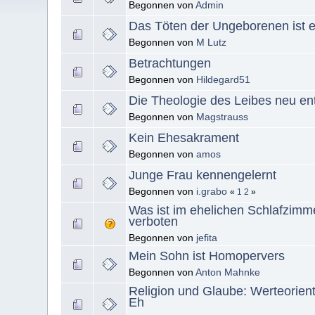
Begonnen von
Admin
Das Töten der Ungeborenen ist ei
Begonnen von
M Lutz
Betrachtungen
Begonnen von
Hildegard51
Die Theologie des Leibes neu e
Begonnen von
Magstrauss
Kein Ehesakrament
Begonnen von
amos
Junge Frau kennengelernt
Begonnen von
i.grabo
«
1
2
»
Was ist im ehelichen Schlafzimm
verboten
Begonnen von
jefita
Mein Sohn ist Homopervers
Begonnen von
Anton Mahnke
Religion und Glaube: Werteorien
Eh