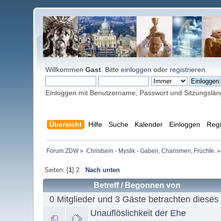
Willkommen
Gast
. Bitte
einloggen
oder
registrieren
.
Einloggen mit Benutzername, Passwort und Sitzungslä
Übersicht
Hilfe
Suche
Kalender
Einloggen
Regi
Forum ZDW
»
Christsein - Mystik - Gaben, Charismen, Früchte.
»
Seiten: [
1
]
2
Nach unten
Betreff
/
Begonnen von
0 Mitglieder und 3 Gäste betrachten dieses
Unauflöslichkeit der Ehe