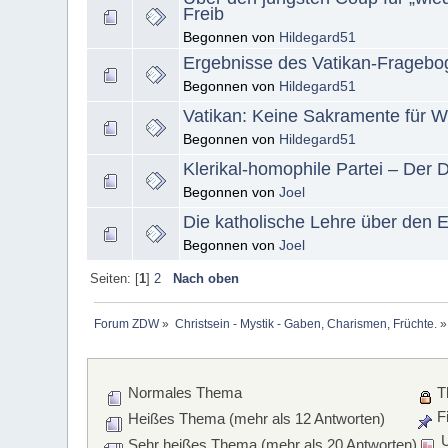
Freib
Begonnen von
Hildegard51
Ergebnisse des Vatikan-Fragebo
Begonnen von
Hildegard51
Vatikan: Keine Sakramente für W
Begonnen von
Hildegard51
Klerikal-homophile Partei – Der 
Begonnen von
Joel
Die katholische Lehre über den 
Begonnen von
Joel
Seiten: [
1
]
2
Nach oben
Forum ZDW
»
Christsein - Mystik - Gaben, Charismen, Früchte.
»
Normales Thema
T
Fi
Heißes Thema (mehr als 12 Antworten)
U
Sehr heißes Thema (mehr als 20 Antworten)