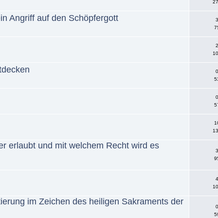
27
n Angriff auf den Schöpfergott
3
7
2
10
ntdecken
0
5
0
5
1
13
er erlaubt und mit welchem Recht wird es
3
9
4
10
tierung im Zeichen des heiligen Sakraments der
0
5