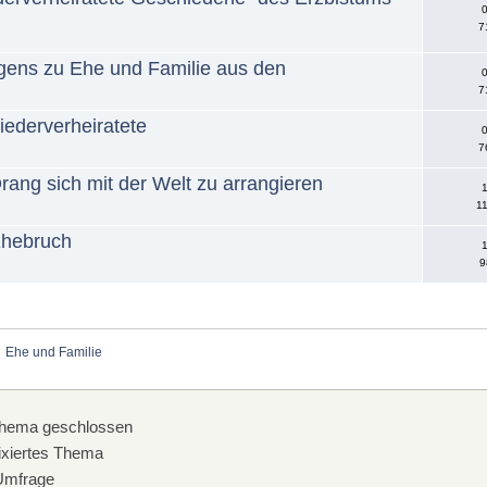
0
7
gens zu Ehe und Familie aus den
0
7
iederverheiratete
0
7
Drang sich mit der Welt zu arrangieren
1
11
Ehebruch
1
9
Ehe und Familie
hema geschlossen
xiertes Thema
mfrage