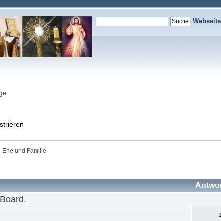
Webseit
nge
strieren
Ehe und Familie
Antwo
 Board.
1