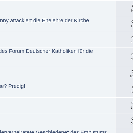
1
7
ny attackiert die Ehelehre der Kirche
0
7
0
6
n des Forum Deutscher Katholiken für die
0
6
5
10
se? Predigt
1
8
0
6
0
6
derverheiratete Geschiedene“ des Erzbistums