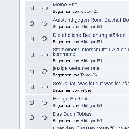
Meine Ehe
Begonnen von
walter420
Aufstand gegen Rom: Bischof Bon
Begonnen von
Hildegard51
Die eheliche Beziehung stärken
Begonnen von
Hildegard51
Start einer Unterschriften-Aktio
kommend
Begonnen von
Hildegard51
jetzige Geburtenrate
Begonnen von
Tomek86
Sexualität, was ist gut was ist bö
Begonnen von velvet
Heilige Eheleute
Begonnen von
Hildegard51
Das Buch Tobias
Begonnen von
Hildegard51
Über den jüngsten Coup für „wie