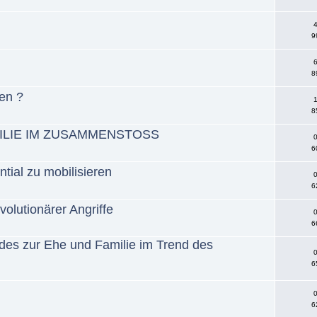
4
9
6
8
ten ?
1
8
MILIE IM ZUSAMMENSTOSS
0
6
ial zu mobilisieren
0
6
olutionärer Angriffe
0
6
des zur Ehe und Familie im Trend des
0
6
0
6