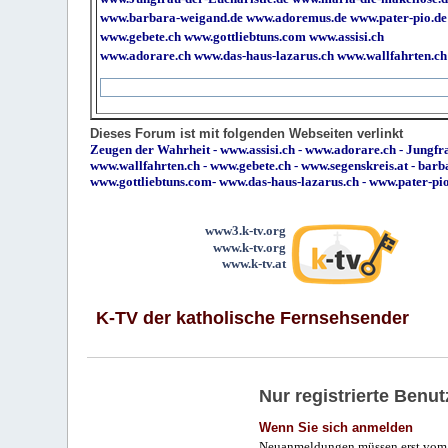
www.barbara-weigand.de
www.adoremus.de
www.pater-pio.de
www.gebete.ch
www.gottliebtuns.com
www.assisi.ch
www.adorare.ch
www.das-haus-lazarus.ch
www.wallfahrten.ch
Dieses Forum ist mit folgenden Webseiten verlinkt
Zeugen der Wahrheit
-
www.assisi.ch
-
www.adorare.ch
-
Jungfra
www.wallfahrten.ch
-
www.gebete.ch
-
www.segenskreis.at
-
barb
www.gottliebtuns.com
-
www.das-haus-lazarus.ch
-
www.pater-pi
www3.k-tv.org
www.k-tv.org
www.k-tv.at
K-TV der katholische Fernsehsender
Nur registrierte Ben
Wenn Sie sich anmelden
Neuanmeldungen müssen erst vom 