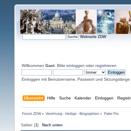
Webseite ZDW
Willkommen
Gast
. Bitte
einloggen
oder
registrieren
.
Einloggen mit Benutzername, Passwort und Sitzungslänge
Übersicht
Hilfe
Suche
Kalender
Einloggen
Registr
Forum ZDW
»
Verehrung - Heilige - Biographien
»
Pater Pio
Seiten: [
1
]
Nach unten