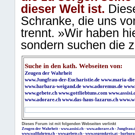
dieser Welt ist.
Diese
Schranke, die uns vo
trennt. »Wir haben hi
sondern suchen die z
Suche in den kath. Webseiten von:
Zeugen der Wahrheit
www.Jungfrau-der-Eucharistie.de
www.maria-die
www.barbara-weigand.de
www.adoremus.de
www.
www.gebete.ch
www.gottliebtuns.com
www.assisi.
www.adorare.ch
www.das-haus-lazarus.ch
www.wa
Dieses Forum ist mit folgenden Webseiten verlinkt
Zeugen der Wahrheit
-
www.assisi.ch
-
www.adorare.ch
-
Jungfrau.d
www.wallfahrten.ch
-
www.gebete.ch
-
www.segenskreis.at
-
barbara