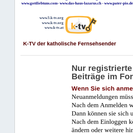
www.gottliebtuns.com
-
www.das-haus-lazarus.ch
-
www.pater-pio.de
www3.k-tv.org
www.k-tv.org
www.k-tv.at
K-TV der katholische Fernsehsender
Nur registrier
Beiträge im Fo
Wenn Sie sich anme
Neuanmeldungen müsse
Nach dem Anmelden wir
Dann können sie sich 
Nach dem Einloggen kö
ändern oder weitere hi