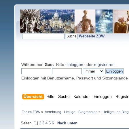
Webseite ZDW
Willkommen
Gast
. Bitte
einloggen
oder
registrieren
.
Einloggen mit Benutzername, Passwort und Sitzungslänge
Übersicht
Hilfe
Suche
Kalender
Einloggen
Registr
Forum ZDW
»
Verehrung - Heilige - Biographien
»
Heilige und Bio
Seiten: [
1
]
2
3
4
5
6
Nach unten