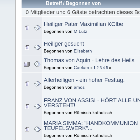
Betreff
/
Begonnen von
0 Mitglieder und 6 Gäste betrachten dieses B
Heiliger Pater Maximilian KOlbe
Begonnen von
M Lutz
Heiliger gesucht
Begonnen von
Elisabeth
Thomas von Aquin - Lehre des Heils
Begonnen von
Caelum
«
1
2
3
4
5
»
Allerheiligen - ein hoher Festtag.
Begonnen von
amos
FRANZ VON ASSISI - HÖRT ALLE U
VERSTEHT!
Begonnen von Römisch-katholisch
MARIA SIMMA: "HANDKOMMUNION 
TEUFELSWERK"...
Begonnen von Römisch-katholisch