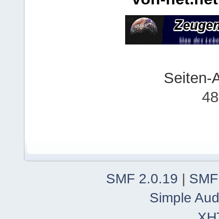
Seiten-
48
SMF 2.0.19
|
SMF
Simple Aud
XH