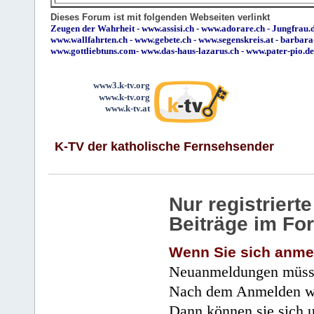
Dieses Forum ist mit folgenden Webseiten verlinkt
Zeugen der Wahrheit
-
www.assisi.ch
-
www.adorare.ch
-
Jungfrau.d
www.wallfahrten.ch
-
www.gebete.ch
-
www.segenskreis.at
-
barbara
www.gottliebtuns.com
-
www.das-haus-lazarus.ch
-
www.pater-pio.de
www3.k-tv.org
www.k-tv.org
www.k-tv.at
K-TV der katholische Fernsehsender
Nur registrier
Beiträge im Fo
Wenn Sie sich anme
Neuanmeldungen müsse
Nach dem Anmelden wir
Dann können sie sich 