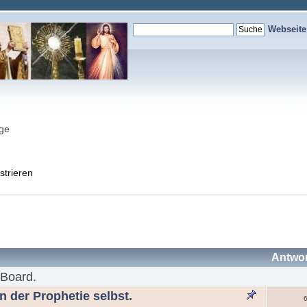
Webseit
nge
strieren
Antwo
 Board.
in der Prophetie selbst.
6