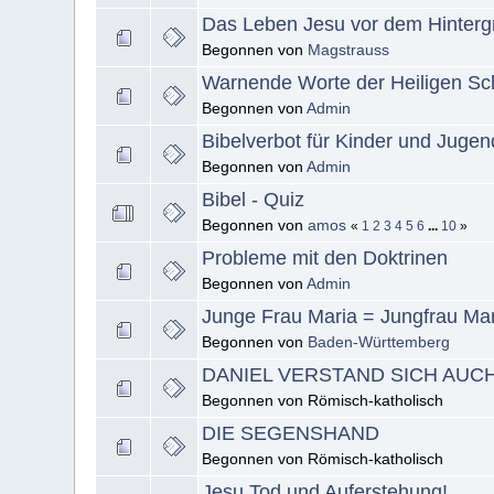
Das Leben Jesu vor dem Hinterg
Begonnen von
Magstrauss
Warnende Worte der Heiligen Sch
Begonnen von
Admin
Bibelverbot für Kinder und Jugen
Begonnen von
Admin
Bibel - Quiz
Begonnen von
amos
«
1
2
3
4
5
6
...
10
»
Probleme mit den Doktrinen
Begonnen von
Admin
Junge Frau Maria = Jungfrau Mar
Begonnen von
Baden-Württemberg
DANIEL VERSTAND SICH AUC
Begonnen von Römisch-katholisch
DIE SEGENSHAND
Begonnen von Römisch-katholisch
Jesu Tod und Auferstehung!