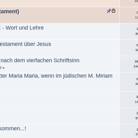
48
stament)
0
11
t - Wort und Lehre
1
8
estament über Jesus
0
5
nach dem vierfachen Schriftsinn
38
24
8
»
er Maria Maria, wenn im jüdischen M. Miriam
0
5
9
14
2
8
 kommen...!
1
7