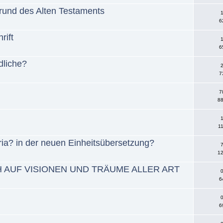
rund des Alten Testaments
1
6
rift
1
6
dliche?
2
7
7
88
1
11
ia? in der neuen Einheitsübersetzung?
7
12
H AUF VISIONEN UND TRÄUME ALLER ART
0
6
0
6