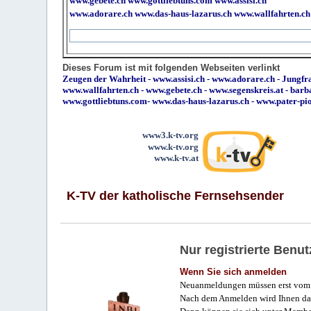
www.gebete.ch
www.gottliebtuns.com
www.assisi.ch
www.adorare.ch
www.das-haus-lazarus.ch
www.wallfahrten.ch
Dieses Forum ist mit folgenden Webseiten verlinkt
Zeugen der Wahrheit
-
www.assisi.ch
-
www.adorare.ch
-
Jungfra
www.wallfahrten.ch
-
www.gebete.ch
-
www.segenskreis.at
-
barb
www.gottliebtuns.com
-
www.das-haus-lazarus.ch
-
www.pater-pi
www3.k-tv.org
www.k-tv.org
www.k-tv.at
K-TV der katholische Fernsehsender
Nur registrierte Ben
Wenn Sie sich anmelden
Neuanmeldungen müssen erst vom 
Nach dem Anmelden wird Ihnen das