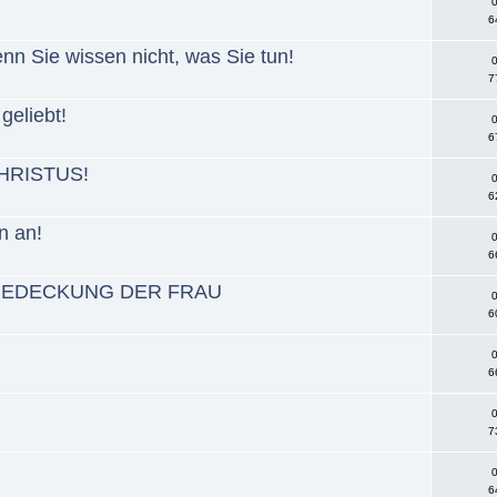
0
6
denn Sie wissen nicht, was Sie tun!
0
7
geliebt!
0
6
 CHRISTUS!
0
6
n an!
0
6
PFBEDECKUNG DER FRAU
0
6
0
6
0
7
0
6