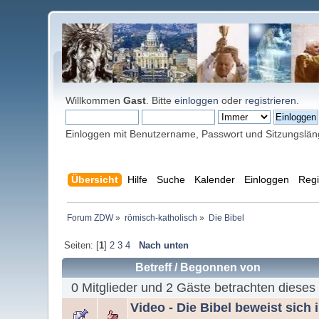
Willkommen
Gast
. Bitte
einloggen
oder
registrieren
.
Einloggen mit Benutzername, Passwort und Sitzungslä
Übersicht
Hilfe
Suche
Kalender
Einloggen
Regi
Forum ZDW
»
römisch-katholisch
»
Die Bibel
Seiten: [
1
]
2
3
4
Nach unten
Betreff
/
Begonnen von
0 Mitglieder und 2 Gäste betrachten dieses
Video - Die Bibel beweist sich 