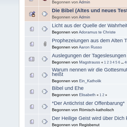
Begonnen von
Admin
Die Bibel (Altes und neues Te
Begonnen von
Admin
Licht aus der Quelle der Wahrhei
Begonnen von
Adoramus te Christe
Prophezeiungen aus dem Alten T
Begonnen von
Aaron Russo
Auslegungen der Tageslesungen 
Begonnen von
Magstrauss
«
1
2
3
4
5
6
...
4
Warum nennen wir die Gottesmutt
heißt
Begonnen von
Ein_Katholik
Bibel und Ehe
Begonnen von
Elisabeth
«
1
2
»
*Der Antichrist der Offenbarung*
Begonnen von Römisch-katholisch
Der Heilige Geist wird über Dich
Begonnen von Regisbenut