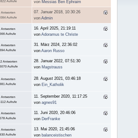
822 Aufrufe
von
Messias Ben Ephraim
07. Januar 2018, 10:30:26
 Antworten
084 Aufrufe
von
Admin
16. April 2025, 21:19:11
 Antworten
666 Aufrufe
von
Adoramus te Christe
31. März 2024, 22:36:02
 Antworten
894 Aufrufe
von
Aaron Russo
28. Januar 2022, 07:51:30
2 Antworten
6070 Aufrufe
von
Magstrauss
28. August 2021, 03:46:18
 Antworten
881 Aufrufe
von
Ein_Katholik
11. September 2020, 11:17:25
 Antworten
112 Aufrufe
von
agnes91
11. Juni 2020, 20:46:06
 Antworten
578 Aufrufe
von
DerFranke
13. Mai 2020, 21:45:06
 Antworten
930 Aufrufe
von
balanceistischen