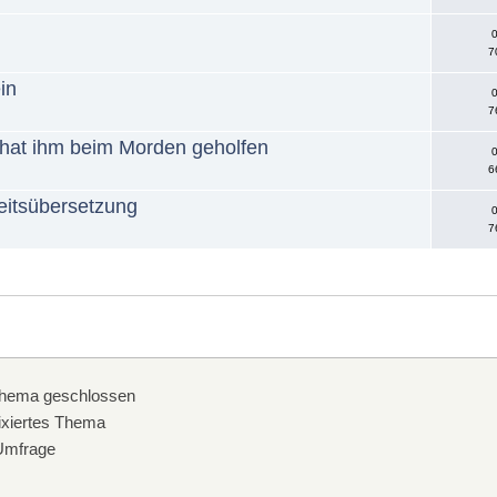
0
7
in
0
7
 hat ihm beim Morden geholfen
0
6
heitsübersetzung
0
7
hema geschlossen
xiertes Thema
mfrage