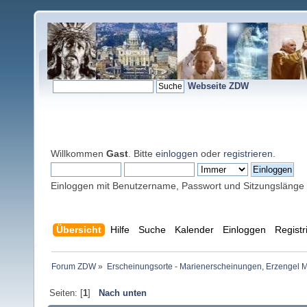
Webseite ZDW
Willkommen
Gast
. Bitte
einloggen
oder
registrieren
.
Einloggen mit Benutzername, Passwort und Sitzungslänge
Übersicht
Hilfe
Suche
Kalender
Einloggen
Registr
Forum ZDW
»
Erscheinungsorte - Marienerscheinungen, Erzengel Michae
Seiten: [
1
]
Nach unten