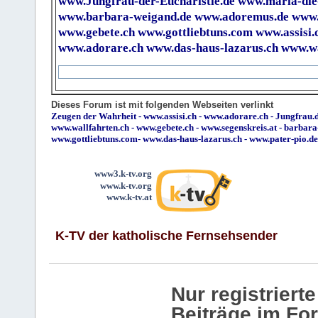
www.Jungfrau-der-Eucharistie.de
www.maria-die
www.barbara-weigand.de
www.adoremus.de
www.
www.gebete.ch
www.gottliebtuns.com
www.assisi.
www.adorare.ch
www.das-haus-lazarus.ch
www.wa
Dieses Forum ist mit folgenden Webseiten verlinkt
Zeugen der Wahrheit
-
www.assisi.ch
-
www.adorare.ch
-
Jungfrau.d
www.wallfahrten.ch
-
www.gebete.ch
-
www.segenskreis.at
-
barbara
www.gottliebtuns.com
-
www.das-haus-lazarus.ch
-
www.pater-pio.de
www3.k-tv.org
www.k-tv.org
www.k-tv.at
K-TV der katholische Fernsehsender
Nur registrier
Beiträge im Fo