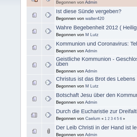
Begonnen von
Admin
Ist diese Sünde vergeben?
Begonnen von
walter420
Wahre Begebenheit 2012 ( Heil
Begonnen von
M Lutz
Kommunion und Coronavirus: Tel
Begonnen von
Admin
Geistliche Kommunion - Geschlo
üben
Begonnen von
Admin
Christus ist das Brot des Lebens
Begonnen von
M Lutz
Botschaft Jesu über den Kommu
Begonnen von
Admin
Durch die Eucharistie zur Dreifalt
Begonnen von
Caelum
«
1
2
3
4
5
6
»
Der Leib Christi in der Hand ist 
Begonnen von
Admin