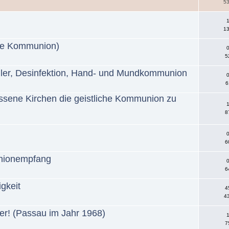
53
1
13
ige Kommunion)
0
5
ler, Desinfektion, Hand- und Mundkommunion
0
6
ssene Kirchen die geistliche Kommunion zu
1
8
0
6
nionempfang
0
6
igkeit
4
43
leer! (Passau im Jahr 1968)
1
7