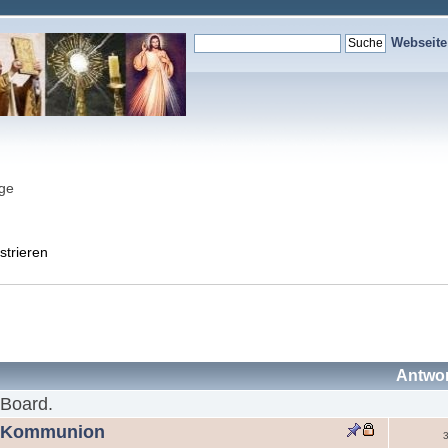
Webseit
nge
strieren
Antwo
 Board.
. Kommunion
3