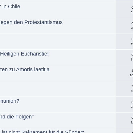
 in Chile
0
6
 gegen den Protestantismus
0
7
0
6
Heiligen Eucharistie!
0
7
ten zu Amoris laetitia
1
10
3
8
munion?
3
9
nd die Folgen"
0
7
 ist nicht Sakrament für die Sünder“