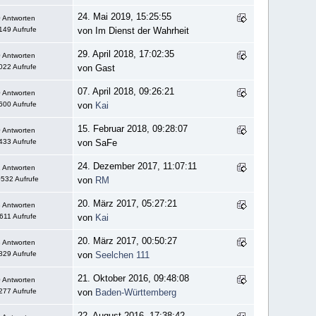
24. Mai 2019, 15:25:55
 Antworten
149 Aufrufe
von Im Dienst der Wahrheit
29. April 2018, 17:02:35
 Antworten
022 Aufrufe
von Gast
07. April 2018, 09:26:21
 Antworten
600 Aufrufe
von
Kai
15. Februar 2018, 09:28:07
 Antworten
433 Aufrufe
von SaFe
24. Dezember 2017, 11:07:11
 Antworten
532 Aufrufe
von
RM
20. März 2017, 05:27:21
 Antworten
611 Aufrufe
von
Kai
20. März 2017, 00:50:27
 Antworten
829 Aufrufe
von
Seelchen 111
21. Oktober 2016, 09:48:08
 Antworten
277 Aufrufe
von
Baden-Württemberg
22. August 2016, 17:38:42