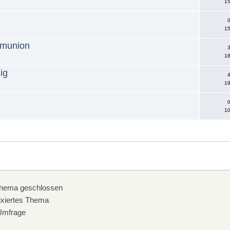
15
0
15
mmunion
3
18
ig
4
19
0
10
hema geschlossen
xiertes Thema
mfrage