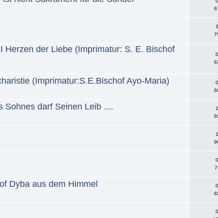
0
6
3
7
zen der Liebe (Imprimatur: S. E. Bischof
0
6
charistie (Imprimatur:S.E.Bischof Ayo-Maria)
0
6
s Sohnes darf Seinen Leib ....
1
9
1
9
0
7
chof Dyba aus dem Himmel
0
8
0