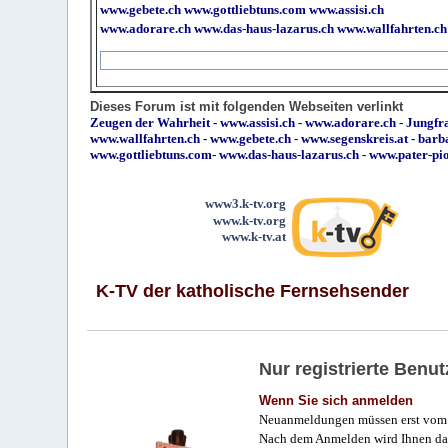
www.gebete.ch
www.gottliebtuns.com
www.assisi.ch
www.adorare.ch
www.das-haus-lazarus.ch
www.wallfahrten.ch
Dieses Forum ist mit folgenden Webseiten verlinkt
Zeugen der Wahrheit
-
www.assisi.ch
-
www.adorare.ch
-
Jungfra
www.wallfahrten.ch
-
www.gebete.ch
-
www.segenskreis.at
-
barb
www.gottliebtuns.com
-
www.das-haus-lazarus.ch
-
www.pater-pi
www3.k-tv.org
www.k-tv.org
www.k-tv.at
K-TV der katholische Fernsehsender
Nur registrierte Ben
Wenn Sie sich anmelden
Neuanmeldungen müssen erst vom 
Nach dem Anmelden wird Ihnen das