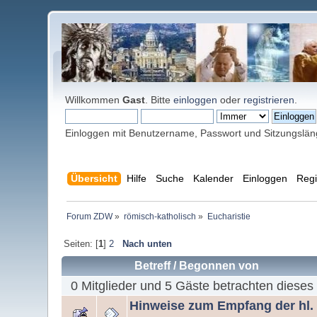
Willkommen
Gast
. Bitte
einloggen
oder
registrieren
.
Einloggen mit Benutzername, Passwort und Sitzungslä
Übersicht
Hilfe
Suche
Kalender
Einloggen
Regi
Forum ZDW
»
römisch-katholisch
»
Eucharistie
Seiten: [
1
]
2
Nach unten
Betreff
/
Begonnen von
0 Mitglieder und 5 Gäste betrachten dieses
Hinweise zum Empfang der hl