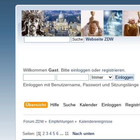
Webseite ZDW
Willkommen
Gast
. Bitte
einloggen
oder
registrieren
.
Einloggen mit Benutzername, Passwort und Sitzungslänge
Übersicht
Hilfe
Suche
Kalender
Einloggen
Registr
Forum ZDW
»
Empfehlungen
»
Kalenderereignisse
Seiten: [
1
]
2
3
4
5
6
...
11
Nach unten