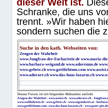
dieser Welt ist.
Diese
Schranke, die uns vo
trennt. »Wir haben hi
sondern suchen die z
Suche in den kath. Webseiten von:
Zeugen der Wahrheit
www.Jungfrau-der-Eucharistie.de
www.maria-die
www.barbara-weigand.de
www.adoremus.de
www.
www.gebete.ch
www.gottliebtuns.com
www.assisi.
www.adorare.ch
www.das-haus-lazarus.ch
www.wa
Dieses Forum ist mit folgenden Webseiten verlinkt
Zeugen der Wahrheit
-
www.assisi.ch
-
www.adorare.ch
-
Jungfrau.d
www.wallfahrten.ch
-
www.gebete.ch
-
www.segenskreis.at
-
barbara
www.gottliebtuns.com
-
www.das-haus-lazarus.ch
-
www.pater-pio.de