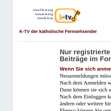
www3.k-tv.org
www.k-tv.org
www.k-tv.at
K-TV der katholische Fernsehsender
Nur registrier
Beiträge im Fo
Wenn Sie sich anme
Neuanmeldungen müsse
Nach dem Anmelden wir
Dann können sie sich 
Nach dem Einloggen kö
ändern oder weitere hi
Ebenso können Sie unte