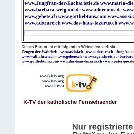
www.Jungfrau-der-Eucharistie.de
www.maria-die
www.barbara-weigand.de
www.adoremus.de
www.
www.gebete.ch
www.gottliebtuns.com
www.assisi.
www.adorare.ch
www.das-haus-lazarus.ch
www.wa
Dieses Forum ist mit folgenden Webseiten verlinkt
Zeugen der Wahrheit
-
www.assisi.ch
-
www.adorare.ch
-
Jungfrau.d
www.wallfahrten.ch
-
www.gebete.ch
-
www.segenskreis.at
-
barbara
www.gottliebtuns.com
-
www.das-haus-lazarus.ch
-
www.pater-pio.de
www3.k-tv.org
www.k-tv.org
www.k-tv.at
K-TV der katholische Fernsehsender
Nur registrier