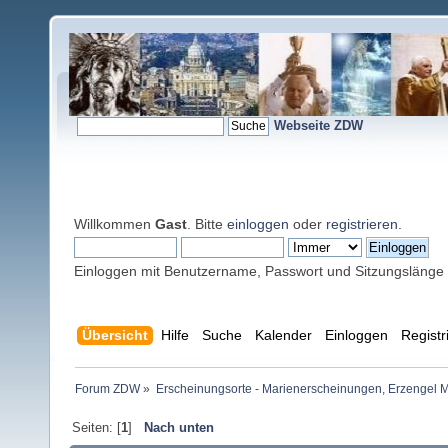
Webseite ZDW
Willkommen
Gast
. Bitte
einloggen
oder
registrieren
.
Einloggen mit Benutzername, Passwort und Sitzungslänge
Übersicht
Hilfe
Suche
Kalender
Einloggen
Registr
Forum ZDW
»
Erscheinungsorte - Marienerscheinungen, Erzengel Michae
Seiten: [
1
]
Nach unten