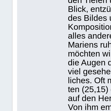
den Tie­fen
Blick, ent­z
des Bil­des 
Kom­po­si­ti
alles ander
Mari­ens ru
möch­ten wi
die Augen d
viel gese­he
li­ches. Of
ten (25,15)
auf den Her
Von ihm emp