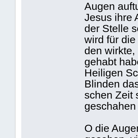
Augen auf­t
Jesus ihre 
der Stelle 
wird für die
den wirkte,
gehabt hab
Hei­li­gen S
Blin­den das
schen Zeit s
gescha­hen 
O die Augen