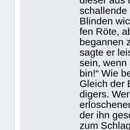
die­ser aus
schal­lende 
Blin­den wic
fen Röte, a
began­nen z
sagte er lei
sein, wenn 
bin!“ Wie b
Gleich der 
di­gers. We
erlo­sche­n
der ihn gesc
zum Schlage