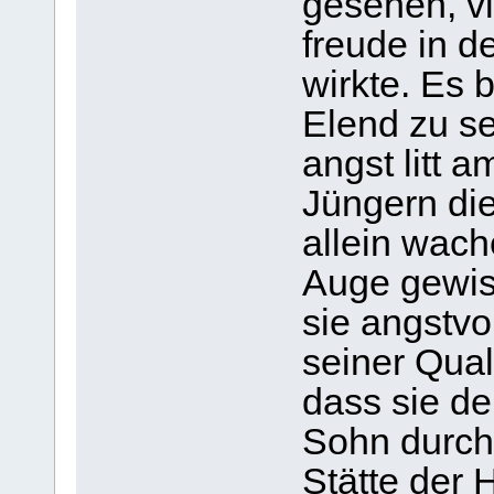
gese­hen, vi
freude in de
wirkte. Es b
Elend zu se
angst litt a
Jün­gern di
allein wach
Auge gewiss
sie angst­v
sei­ner Qua
dass sie de
Sohn durch 
Stätte der H