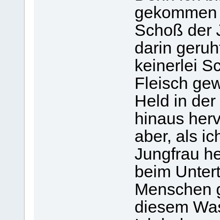
gekommen 
Schoß der J
darin geruh
keinerlei Sc
Fleisch ge
Held in der
hinaus her
aber, als i
Jungfrau he
beim Unter
Menschen ge
diesem Wass