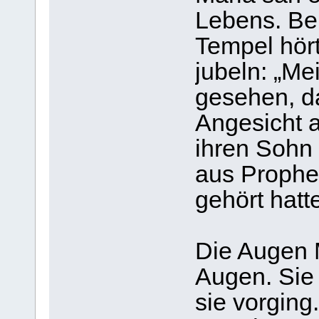
Lebens. Bei
Tem­pel hör
jubeln: „M
gese­hen, d
Ange­sicht a
ihren Sohn 
aus Pro­phe
gehört hatt
Die Augen 
Augen. Sie
sie vor­ging