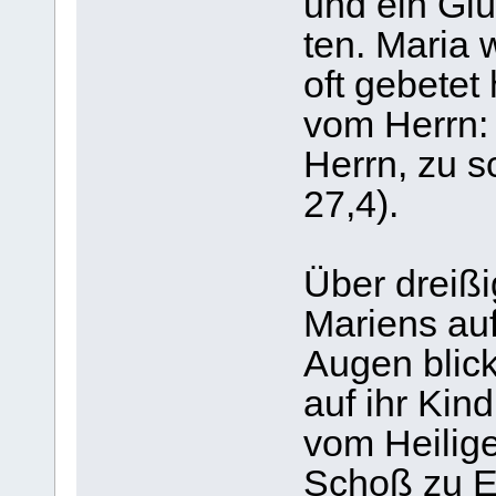
und ein Glüc
ten. Maria
oft gebe­tet
vom Herrn:
Herrn, zu s
27,4).
Über drei­ß
Mari­ens au
Augen blick
auf ihr Kind
vom Hei­li­g
Schoß zu Eli