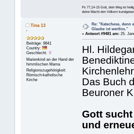
Ps 77,14-15 Gott, dein Weg ist heilig
deine Macht den Völkern kundgetan
Re: "Katechese, denn 
Tina 13
Glaube ist wertlos."
'
«
Antwort #9481 am:
25. Janu
Beiträge: 9841
Hl. Hildega
Country:
Geschlecht:
Benediktine
Marienkind an der Hand der
himmlischen Mama
Kirchenlehr
Religionszugehörigkeit:
Römisch-katholische
Das Buch de
Kirche
Beuroner K
Gott sucht
und erneue