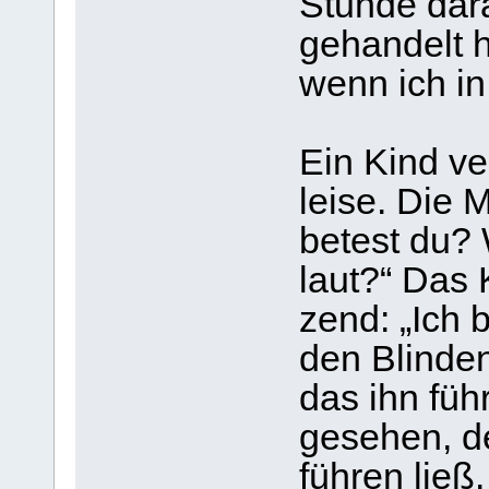
Stunde dar­
gehan­delt 
wenn ich in
Ein Kind ver
leise. Die M
betest du? 
laut?“ Das K
zend: „Ich b
den Blin­de
das ihn führ
gese­hen, d
füh­ren ließ