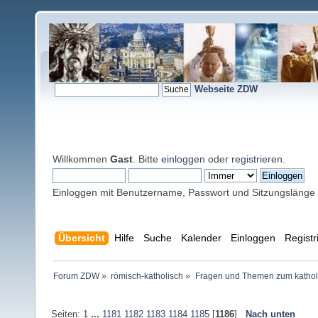
Webseite ZDW
Willkommen
Gast
. Bitte
einloggen
oder
registrieren
.
Einloggen mit Benutzername, Passwort und Sitzungslänge
Übersicht
Hilfe
Suche
Kalender
Einloggen
Registr
Forum ZDW
»
römisch-katholisch
»
Fragen und Themen zum kathol
Seiten:
1
...
1181
1182
1183
1184
1185
[
1186
]
Nach unten