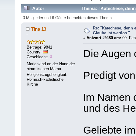
Autor
Thema: "Katechese, denn 
0 Mitglieder und 6 Gäste betrachten dieses Thema.
Re: "Katechese, denn 
Tina 13
Glaube ist wertlos."
'
«
Antwort #9480 am:
09. Febr
Beiträge: 9841
Die Augen de
Country:
Geschlecht:
Marienkind an der Hand der
himmlischen Mama
Predigt vo
Religionszugehörigkeit:
Römisch-katholische
Kirche
Im Namen d
und des Hei­
Geliebte im