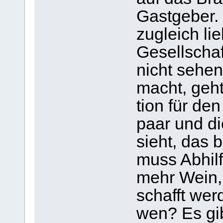
Gast­ge­ber.
zugleich li
Gesell­schaf
nicht sehen.
macht, geht 
tion für den
paar und d
sieht, das 
muss Abhilf
mehr Wein, 
schafft wer
wen? Es gib