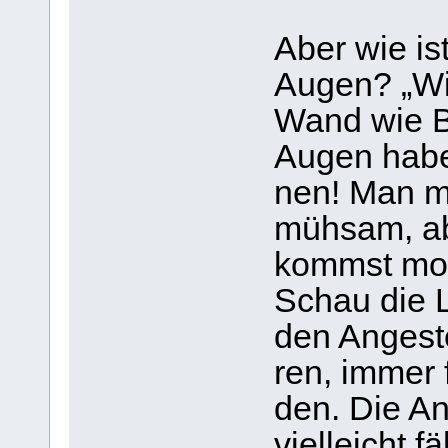
Aber wie is
Augen? „Wir
Wand wie Bl
Augen haben
nen! Man mu
müh­sam, ab
kommst mor­
Schau die Le
den Ange­ste
ren, immer 
den. Die Ang
viel­leicht f