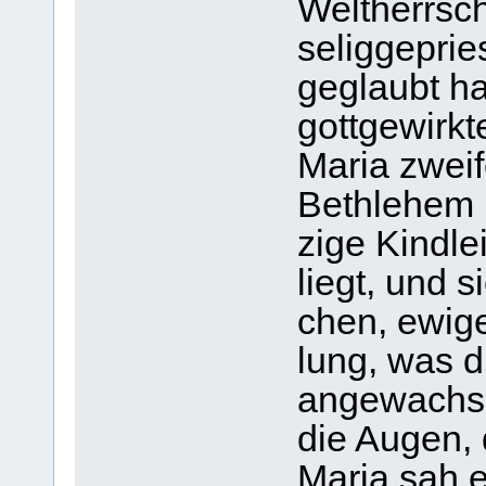
Welt­herr­sc
selig­ge­pri
geglaubt ha
gott­ge­wirk
Maria zwei­
Beth­le­hem 
zige Kind­le
liegt, und s
chen, ewi­ge
lung, was d
an­ge­wach­s
die Augen, 
Maria sah e