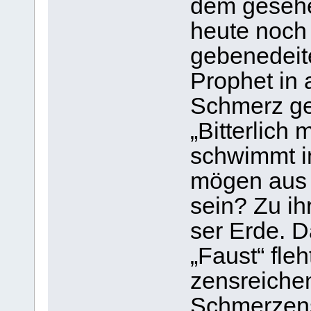
dem gese­he
heute noch p
gebe­ne­deit
Pro­phet in 
Schmerz ges
„Bit­ter­lic
schwimmt in
mögen aus 
sein? Zu ihr
ser Erde. D
„Faust“ fle
zens­rei­che
Schmer­zens­