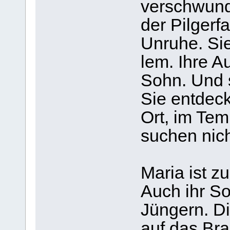
ver­schwun­
der Pil­ger­f
Unruhe. Sie
lem. Ihre A
Sohn. Und s
Sie ent­deck
Ort, im Tem
suchen nicht
Maria ist zu
Auch ihr So
Jün­gern. D
auf das Bra