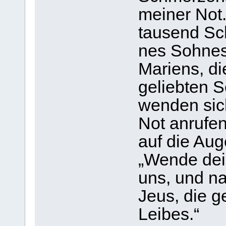
mei­ner Not
tau­send Sc
nes Soh­nes
Mari­ens, di
gelieb­ten 
wen­den sich
Not anru­fen.
auf die Auge
„Wende dein
uns, und na
Jeus, die ge
Lei­bes.“