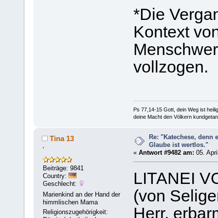
*Die Vergan
Kontext vo
Menschwerdu
vollzogen.
Ps 77,14-15 Gott, dein Weg ist heilig
deine Macht den Völkern kundgetan
Re: "Katechese, denn 
Tina 13
Glaube ist wertlos."
'
«
Antwort #9482 am:
05. Apri
Beiträge: 9841
LITANEI 
Country:
Geschlecht:
(von Selig
Marienkind an der Hand der
himmlischen Mama
Herr, erbar
Religionszugehörigkeit: