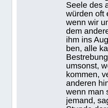
Seele des a
wür­den oft 
wenn wir un
dem ande­re
ihm ins Au
ben, alle kar
Bestre­bun­
umsonst, we
kom­men, ve
ande­ren hin
wenn man so
jemand, sagt