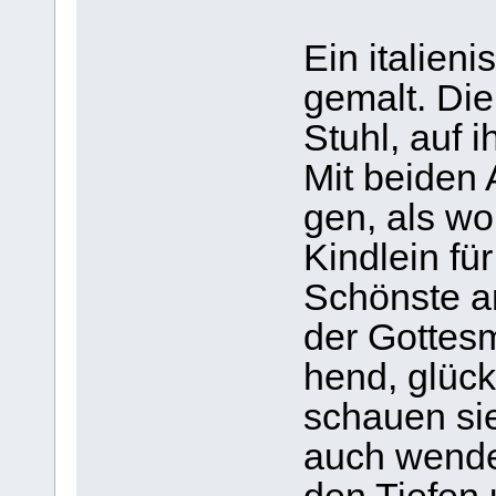
Ein ita­lie­n
gemalt. Die 
Stuhl, auf 
Mit bei­den
gen, als wo
Kind­lein fü
Schönste a
der Got­tes­
hend, glück­
schauen si
auch wen­de