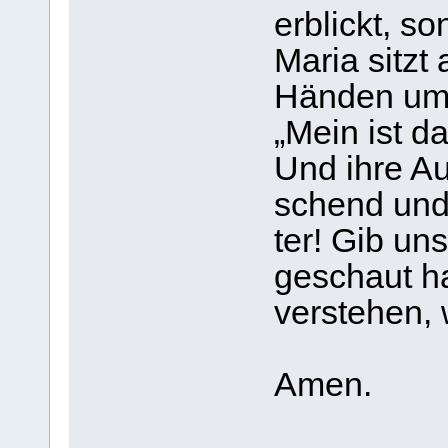
erblickt, so
Maria sitzt 
Hän­den ums
„Mein ist da
Und ihre Au
schend und 
ter! Gib un
geschaut ha
ver­ste­hen,
Amen.