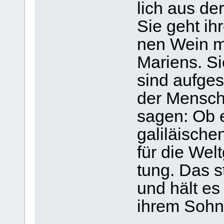
lich aus der
Sie geht ih
nen Wein m
Mari­ens. S
sind auf­ge­
der Men­sch
sagen: Ob e
gali­lä­i­sc
für die Wel
tung. Das s
und hält es
ihrem Sohn 