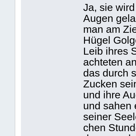
Ja, sie wir
Augen gela
man am Zie
Hügel Gol­go
Leib ihres 
ach­te­ten an
das durch s
Zucken sei­
und ihre Aug
und sahen 
sei­ner Seel
chen Stun­d