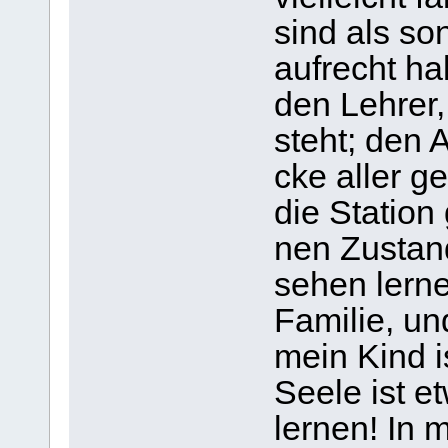
sind als so
auf­recht h
den Leh­rer,
steht; den A
cke aller ge
die Sta­tion
nen Zustan
sehen ler­ne
Fami­lie, und
mein Kind is
Seele ist e
ler­nen! In 