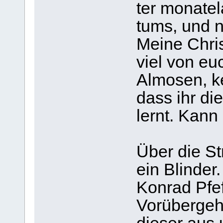
ter mona­te
tums, und n
Meine Chris
viel von euc
Almo­sen, ke
dass ihr di
lernt. Kann
Über die St
ein Blin­der
Kon­rad Pfef
Vor­über­ge­