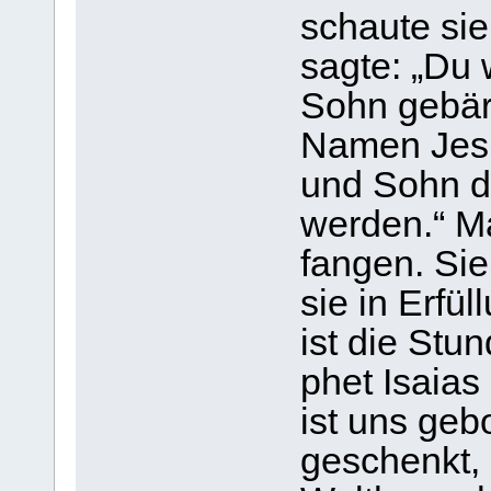
schaute si
sagte: „Du 
Sohn gebä­r
Namen Jesu
und Sohn de
wer­den.“ M
fan­gen. Sie
sie in Erfü
ist die Stu
phet Isaias
ist uns gebo
geschenkt, a