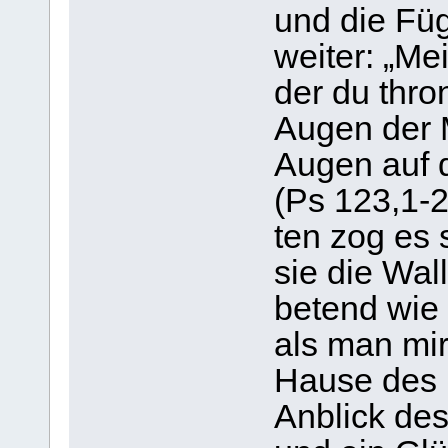
und die Fü
wei­ter: „Me
der du thro
Augen der 
Augen auf d
(Ps 123,1-2)
ten zog es 
sie die Wall­
betend wie a
als man mir
Hause des H
Anblick des