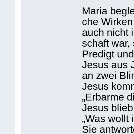
Maria beglei­
che Wir­ken
auch nicht i
schaft war, 
Pre­digt und
Jesus aus Je
an zwei Blin
Jesus komme
„Erbarme di
Jesus blieb
„Was wollt i
Sie ant­wor­