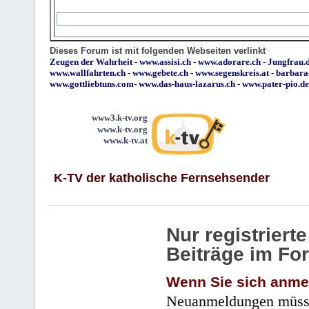
Dieses Forum ist mit folgenden Webseiten verlinkt
Zeugen der Wahrheit
-
www.assisi.ch
-
www.adorare.ch
-
Jungfrau.d
www.wallfahrten.ch
-
www.gebete.ch
-
www.segenskreis.at
-
barbara
www.gottliebtuns.com
-
www.das-haus-lazarus.ch
-
www.pater-pio.de
www3.k-tv.org
www.k-tv.org
www.k-tv.at
K-TV der katholische Fernsehsender
Nur registrier
Beiträge im Fo
Wenn Sie sich anme
Neuanmeldungen müsse