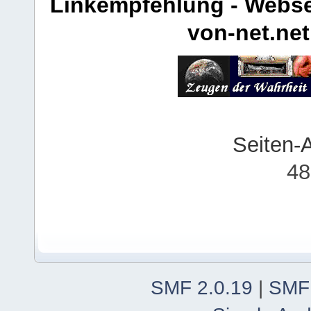
Linkempfehlung - Webse
von-net.net
Seiten-
48
SMF 2.0.19
|
SMF