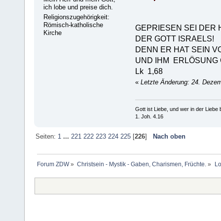
ich lobe und preise dich.
Religionszugehörigkeit:
Römisch-katholische
GEPRIESEN SEI DER 
Kirche
DER GOTT ISRAELS!
DENN ER HAT SEIN 
UND IHM ERLÖSUNG
Lk 1,68
«
Letzte Änderung: 24. Deze
Gott ist Liebe, und wer in der Liebe bl
1. Joh. 4.16
Seiten:
1
...
221
222
223
224
225
[
226
]
Nach oben
Forum ZDW
»
Christsein - Mystik - Gaben, Charismen, Früchte.
»
Lo