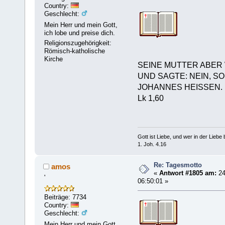
Country:
Geschlecht:
Mein Herr und mein Gott,
ich lobe und preise dich.
Religionszugehörigkeit:
Römisch-katholische
Kirche
SEINE MUTTER ABER
UND SAGTE: NEIN, S
JOHANNES HEISSEN.
Lk 1,60
Gott ist Liebe, und wer in der Liebe bl
1. Joh. 4.16
Re: Tagesmotto
amos
«
Antwort #1805 am:
24
'
06:50:01 »
Beiträge: 7734
Country:
Geschlecht:
Mein Herr und mein Gott,