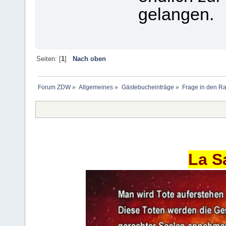
gelangen.
Seiten: [
1
]
Nach oben
Forum ZDW
»
Allgemeines
»
Gästebucheinträge
»
Frage in den R
La S