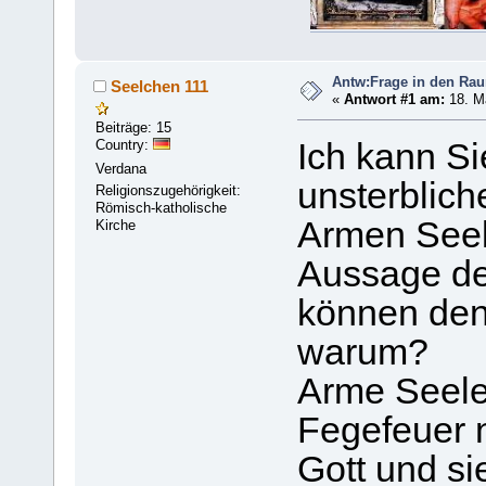
Antw:Frage in den Ra
Seelchen 111
«
Antwort #1 am:
18. Mä
Beiträge: 15
Country:
Ich kann Si
Verdana
unsterblich
Religionszugehörigkeit:
Römisch-katholische
Armen Seelen
Kirche
Aussage des
können den 
warum?
Arme Seelen
Fegefeuer n
Gott und si