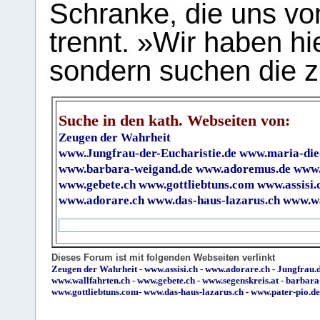
Schranke, die uns vo
trennt. »Wir haben hi
sondern suchen die z
Suche in den kath. Webseiten von:
Zeugen der Wahrheit
www.Jungfrau-der-Eucharistie.de
www.maria-die
www.barbara-weigand.de
www.adoremus.de
www.
www.gebete.ch
www.gottliebtuns.com
www.assisi.
www.adorare.ch
www.das-haus-lazarus.ch
www.wa
Dieses Forum ist mit folgenden Webseiten verlinkt
Zeugen der Wahrheit
-
www.assisi.ch
-
www.adorare.ch
-
Jungfrau.d
www.wallfahrten.ch
-
www.gebete.ch
-
www.segenskreis.at
-
barbara
www.gottliebtuns.com
-
www.das-haus-lazarus.ch
-
www.pater-pio.de