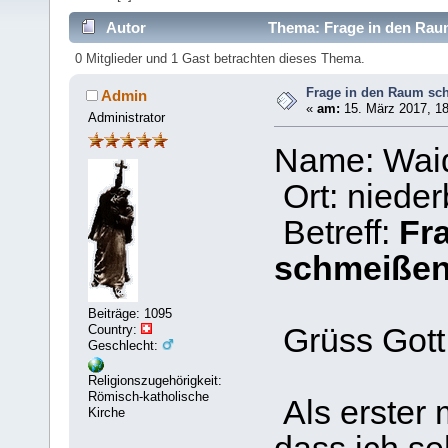
Autor
Thema: Frage in den Rau
0 Mitglieder und 1 Gast betrachten dieses Thema.
Frage in den Raum sc
Admin
«
am:
15. März 2017, 18
Administrator
Name: Waid
Ort: niede
Betreff:
Fr
schmeiße
Beiträge: 1095
Country:
Grüss Got
Geschlecht:
Religionszugehörigkeit:
Römisch-katholische
Als erster 
Kirche