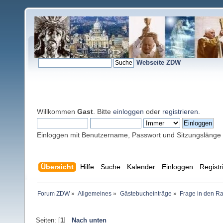
Webseite ZDW
Willkommen
Gast
. Bitte
einloggen
oder
registrieren
.
Einloggen mit Benutzername, Passwort und Sitzungslänge
Übersicht
Hilfe
Suche
Kalender
Einloggen
Registr
Forum ZDW
»
Allgemeines
»
Gästebucheinträge
»
Frage in den R
Seiten: [
1
]
Nach unten