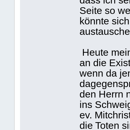
dass ich se
Seite so w
könnte sic
austauschen
Heute mein
an die Exis
wenn da je
dagegenspri
den Herrn n
ins Schweig
ev. Mitchri
die Toten si