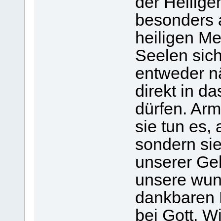
der Heilig
besonders 
heiligen M
Seelen sich
entweder n
direkt in d
dürfen. Ar
sie tun es, 
sondern sie
unserer Geb
unsere wun
dankbaren F
bei Gott. W