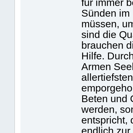
für immer b
Sünden im 
müssen, um
sind die Q
brauchen d
Hilfe. Durc
Armen Seel
allertiefst
emporgehob
Beten und 
werden, so
entspricht,
endlich zur